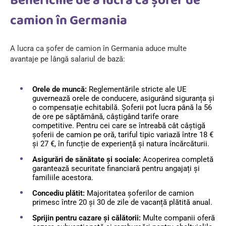
Beneficiile de a lucra ca șofer de
camion în Germania
A lucra ca șofer de camion în Germania aduce multe
avantaje pe lângă salariul de bază:
Orele de muncă:
Reglementările stricte ale UE
guvernează orele de conducere, asigurând siguranța și
o compensație echitabilă. Șoferii pot lucra până la 56
de ore pe săptămână, câștigând tarife orare
competitive. Pentru cei care se întreabă cât câștigă
șoferii de camion pe oră, tariful tipic variază între 18 €
și 27 €, în funcție de experiență și natura încărcăturii.
Asigurări de sănătate și sociale:
Acoperirea completă
garantează securitate financiară pentru angajați și
familiile acestora.
Concediu plătit:
Majoritatea șoferilor de camion
primesc între 20 și 30 de zile de vacanță plătită anual.
Sprijin pentru cazare și călătorii:
Multe companii oferă