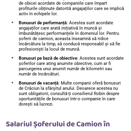
de obicei acordate de companiile care împart
profiturile obținute datorită angajaților care se implică
activ în echipele lor.
Bonusuri de performanță
: Acestea sunt acordate
angajaților care arată inițiativă în muncă și
îmbunătățesc performanțele în domeniul lor. Pentru
șoferii de camion, aceasta înseamnă să ridice
încărcătura la timp, să conducă responsabil și să fie
profesioniști la locul de muncă.
Bonusuri pe bază de obiective
: Acestea sunt acordate
șoferilor care ating anumite obiective, cum ar fi
parcurgerea unui anumit număr de kilometri sau
număr de încărcături.
Bonusuri de vacanță
: Multe companii oferă bonusuri
de Crăciun la sfârșitul anului. Deoarece acestea nu
sunt obligatorii, consultă-ți consilierul Robin despre
oportunitățile de bonusuri într-o companie în care
dorești să lucrezi.
Salariul Șoferului de Camion în