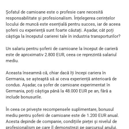
Șofatul de camioane este o profesie care necesită
responsabilitate și profesionalism. Înțelegerea cerințelor
locului de muncă este esențială pentru succes, iar de aceea
șoferii cu experiență sunt foarte căutați. Așadar, cât poți
câștiga la începutul carierei tale în industria transporturilor?
Un salariu pentru șoferii de camioane la început de carieră
este de aproximativ 2.800 EUR, ceea ce reprezintă salariul
mediu.
Aceasta înseamnă că, chiar dacă îți începi cariera în
Germania, se așteaptă să ai ceva experiență anterioară de
condus. Așadar, ca șofer de camioane experimentat în
Germania, poți câștiga până la 48.000 EUR pe an, fără a
include bonusurile.
În ceea ce privește recompensele suplimentare, bonusul
mediu pentru șoferii de camioane este de 1.200 EUR anual.
Acesta depinde de companie, condițiile pieței și nivelul de
profesionalism pe care îl demonstrezi pe parcursul anului.