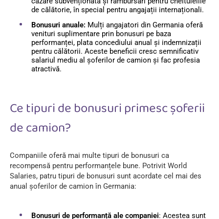
cazare subvenționată și rambursări pentru cheltuielile
de călătorie, în special pentru angajații internaționali.
Bonusuri anuale:
Mulți angajatori din Germania oferă
venituri suplimentare prin bonusuri pe baza
performanței, plata concediului anual și indemnizații
pentru călătorii. Aceste beneficii cresc semnificativ
salariul mediu al șoferilor de camion și fac profesia
atractivă.
Ce tipuri de bonusuri primesc șoferii
de camion?
Companiile oferă mai multe tipuri de bonusuri ca
recompensă pentru performanțele bune. Potrivit World
Salaries, patru tipuri de bonusuri sunt acordate cel mai des
anual șoferilor de camion în Germania:
Bonusuri de performanță ale companiei
: Acestea sunt