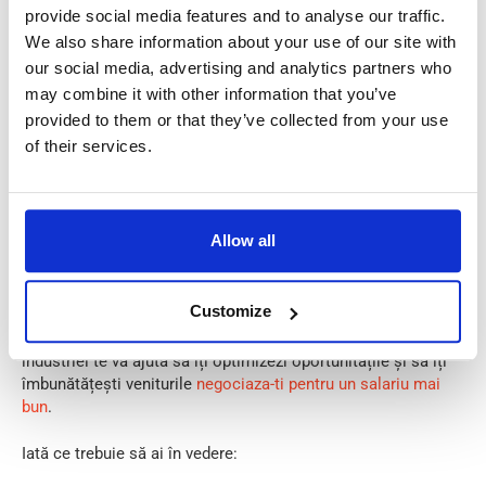
provide social media features and to analyse our traffic.
We also share information about your use of our site with
our social media, advertising and analytics partners who
may combine it with other information that you’ve
provided to them or that they’ve collected from your use
of their services.
Allow all
Abilitățile de conducere sunt esențiale pentru o carieră de
succes în domeniul transporturilor, dar nu sunt singurul
Customize
factor care influențează salariul tău: situația pieței, traseele
de conducere, dimensiunea companiei etc. Înțelegerea
industriei te va ajuta să îți optimizezi oportunitățile și să îți
îmbunătățești veniturile
negociaza-ti pentru un salariu mai
bun
.
Iată ce trebuie să ai în vedere: