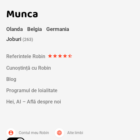
Munca
Olanda
Belgia
Germania
Joburi
(263)
Referintele Robin
star
star
star
star
star_half
Cunoștință cu Robin
Blog
Programul de loialitate
Hei, AI – Află despre noi
account_circle
language
Contul meu Robin
Alte limbi