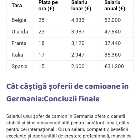
Plata pe
Salariu
Salariu
Tara
ora (€)
lunar (€)
anual (€)
Belgia
25
4,333
52,000
Olanda
23
3,987
47,840
Franta
18
3,120
37,440
Italia
17
2,947
35,360
Spania
15
2,600
€31,200
Cât câștigă șoferii de camioane în
Germania:Concluzii finale
Salariul unui șofer de camion în Germania oferă o carieră
stabilă și bine remunerată atât pentru lucrătorii locali, cât și
pentru cei internaționali. Cu un salariu competitiv, beneficii
excelente și oportunități de creștere profesională, munca ca