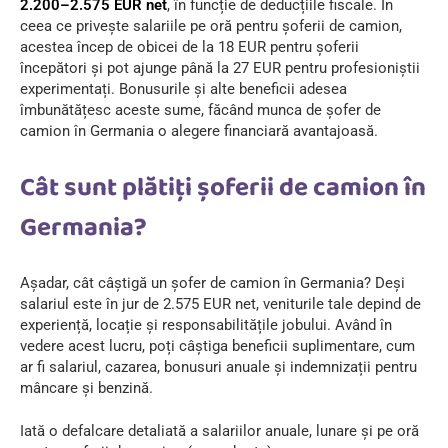
2.200–2.575 EUR net
, în funcție de deducțiile fiscale. În
ceea ce privește salariile pe oră pentru șoferii de camion,
acestea încep de obicei de la 18 EUR pentru șoferii
începători și pot ajunge până la 27 EUR pentru profesioniștii
experimentați. Bonusurile și alte beneficii adesea
îmbunătățesc aceste sume, făcând munca de șofer de
camion în Germania o alegere financiară avantajoasă.
Cât sunt plătiți șoferii de camion în
Germania?
Așadar, cât câștigă un șofer de camion în Germania? Deși
salariul este în jur de 2.575 EUR net, veniturile tale depind de
experiență, locație și responsabilitățile jobului. Având în
vedere acest lucru, poți câștiga beneficii suplimentare, cum
ar fi salariul, cazarea, bonusuri anuale și indemnizații pentru
mâncare și benzină.
Iată o defalcare detaliată a salariilor anuale, lunare și pe oră