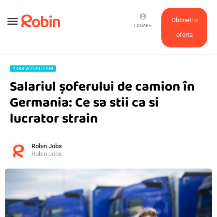
account_circle
menu
Obtineti o
LOGARE
oferta
4488 VIZUALIZARI
Salariul șoferului de camion în
Germania: Ce sa stii ca si
lucrator strain
Robin Jobs
Robin Jobs