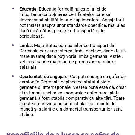
Educație:
Educația formală nu este la fel de
importantă ca obținerea certificatelor care să
dovedească abilitățile tale suplimentare. Angajatorii
pot insista asupra unor standarde specifice, mai ales
dacă încărcătura pe care o transportă este
periculoasă.
Limba:
Majoritatea companiilor de transport din
Germania cer cunoașterea limbii engleze, dar este un
mare avantaj dacă poți vorbi limba germană. Astfel,
vei avea șanse mai mari de promovare și mărire
salarială.
Oportunități de angajare:
Cât poți câștiga ca șofer de
camion în Germania depinde de statutul pieței
germane și internaționale. Vestea bună este că, chiar
și în timpul unei crize economice anterioare, piața
germană a fost stabilă comparativ cu alte țări. Toate
acestea reprezintă un semnal clar că locurile de
muncă și salariile din domeniul transporturilor sunt
stabile.