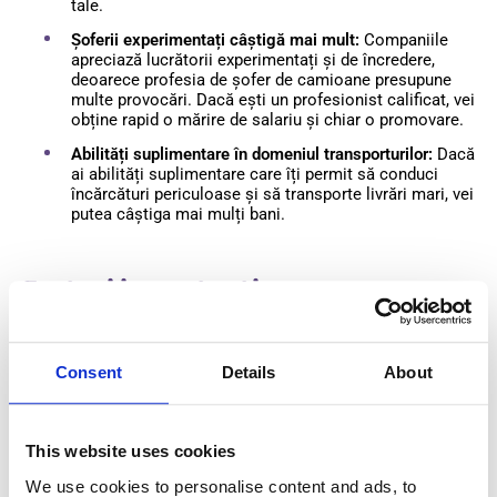
tale.
Șoferii experimentați câștigă mai mult:
Companiile
apreciază lucrătorii experimentați și de încredere,
deoarece profesia de șofer de camioane presupune
multe provocări. Dacă ești un profesionist calificat, vei
obține rapid o mărire de salariu și chiar o promovare.
Abilități suplimentare în domeniul transporturilor:
Dacă
ai abilități suplimentare care îți permit să conduci
încărcături periculoase și să transporte livrări mari, vei
putea câștiga mai mulți bani.
Factori importanți care
influențează salariile șoferilor de
camioane în Germania
Consent
Details
About
This website uses cookies
We use cookies to personalise content and ads, to