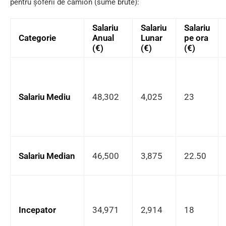
pentru șoferii de camion (sume brute):
Salariu
Salariu
Salariu
Categorie
Anual
Lunar
pe ora
(€)
(€)
(€)
Salariu Mediu
48,302
4,025
23
Salariu Median
46,500
3,875
22.50
Incepator
34,971
2,914
18