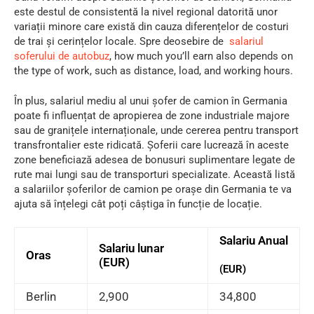
este destul de consistentă la nivel regional datorită unor
variații minore care există din cauza diferențelor de costuri
de trai și cerințelor locale. Spre deosebire de
salariul
soferului de autobuz
, how much you’ll earn also depends on
the type of work, such as distance, load, and working hours.
În plus, salariul mediu al unui șofer de camion în Germania
poate fi influențat de apropierea de zone industriale majore
sau de granițele internaționale, unde cererea pentru transport
transfrontalier este ridicată. Șoferii care lucrează în aceste
zone beneficiază adesea de bonusuri suplimentare legate de
rute mai lungi sau de transporturi specializate. Această listă
a salariilor șoferilor de camion pe orașe din Germania te va
ajuta să înțelegi cât poți câștiga în funcție de locație.
Salariu Anual
Salariu lunar
Oras
(EUR)
(EUR)
Berlin
2,900
34,800