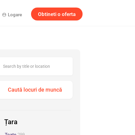
Obtineti o oferta
Logare
account_circle
Țara
Toate
299