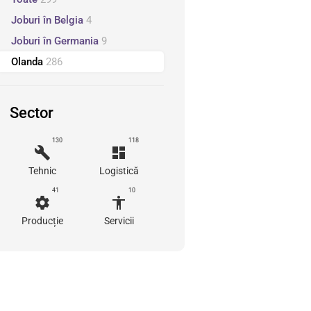
Joburi în Belgia
4
Joburi în Germania
9
Olanda
286
Sector
130
118
build
dashboard
Tehnic
Logistică
41
10
settings
accessibility
Producție
Servicii