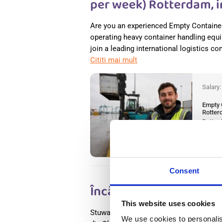
per week) Rotterdam, 
Are you an experienced Empty Container
operating heavy container handling equ
join a leading international logistics c
Cititi mai mult
Salary
Empty 
Rotter
Rotter
Availab
Positio
Consent
Încărcător containere 
This website uses cookies
Stuwarooij oferă servicii de încărcare 
We use cookies to personalis