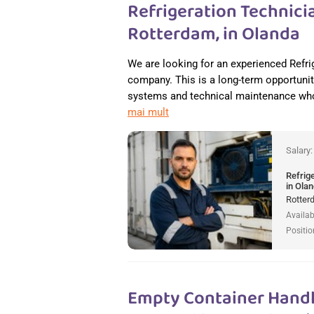
Refrigeration Technici
Rotterdam, in Olanda
We are looking for an experienced Refrig
company. This is a long-term opportunity
systems and technical maintenance who
mai mult
Salary
Refrig
in Ola
Rotter
Availab
Positio
Empty Container Handl