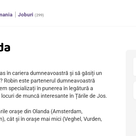
mania
Joburi
(299)
da
as în cariera dumneavoastră și să găsiți un
da? Robin este partenerul dumneavoastră
em specializați în punerea în legătură a
u locuri de muncă interesante în Țările de Jos.
arile orașe din Olanda (Amsterdam,
, cât și în orașe mai mici (Veghel, Vurden,