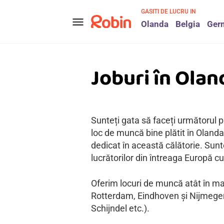
GASITI DE LUCRU IN
menu
Olanda
Belgia
Ger
Joburi în Olan
Sunteți gata să faceți următorul p
loc de muncă bine plătit în Olan
dedicat în această călătorie. Sunt
lucrătorilor din întreaga Europă c
Oferim locuri de muncă atât în m
Rotterdam, Eindhoven și Nijmegen)
Schijndel etc.).