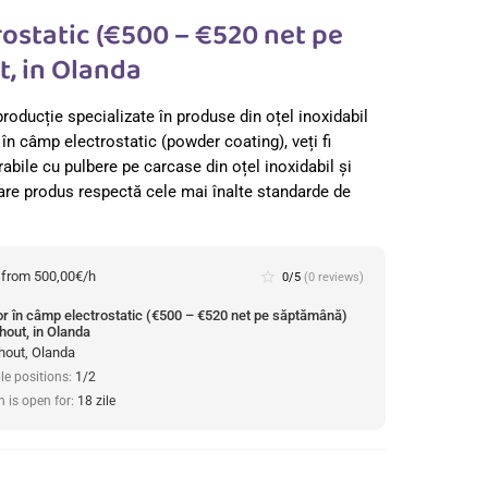
rostatic (€500 – €520 net pe
, in Olanda
oducție specializate în produse din oțel inoxidabil
r în câmp electrostatic (powder coating), veți fi
abile cu pulbere pe carcase din oțel inoxidabil și
care produs respectă cele mai înalte standarde de
:
from 500,00€/h
star_border
0/5
(0 reviews)
or în câmp electrostatic (€500 – €520 net pe săptămână)
hout, in Olanda
hout, Olanda
le positions:
1/2
n is open for:
18 zile