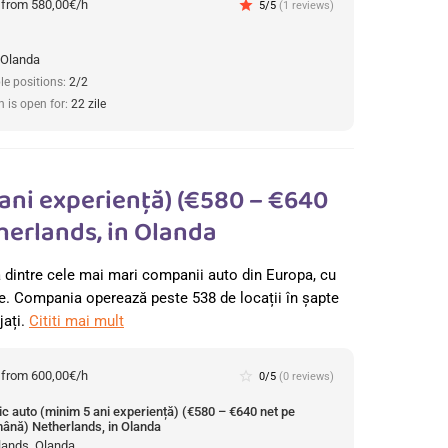
:
from 580,00€/h
star
5/5
(1 reviews)
 Olanda
le positions:
2/2
n is open for:
22 zile
ani experiență) (€580 – €640
erlands, in Olanda
intre cele mai mari companii auto din Europa, cu
ie. Compania operează peste 538 de locații în șapte
jați.
Cititi mai mult
:
from 600,00€/h
star_border
0/5
(0 reviews)
c auto (minim 5 ani experiență) (€580 – €640 net pe
ână) Netherlands, in Olanda
lands, Olanda