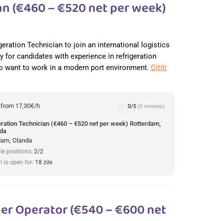
an (€460 – €520 net per week)
eration Technician to join an international logistics
 for candidates with experience in refrigeration
 want to work in a modern port environment.
Cititi
:
from 17,30€/h
star_border
0/5
(0 reviews)
eration Technician (€460 – €520 net per week) Rotterdam,
nda
dam, Olanda
le positions:
2/2
n is open for:
18 zile
er Operator (€540 – €600 net