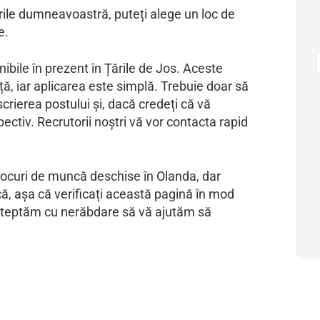
tările dumneavoastră, puteți alege un loc de
e.
onibile în prezent în Țările de Jos. Aceste
nță, iar aplicarea este simplă. Trebuie doar să
escrierea postului și, dacă credeți că vă
spectiv. Recrutorii noștri vă vor contacta rapid
locuri de muncă deschise în Olanda, dar
ă, așa că verificați această pagină în mod
Așteptăm cu nerăbdare să vă ajutăm să