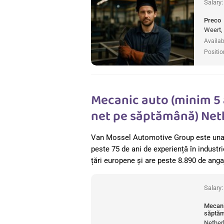
Salary
Preco
Weert,
Availab
Positio
Mecanic auto (minim 5 
net pe săptămână) Neth
Van Mossel Automotive Group este una d
peste 75 de ani de experiență în industr
țări europene și are peste 8.890 de anga
Salary
Mecani
săptăm
Nether