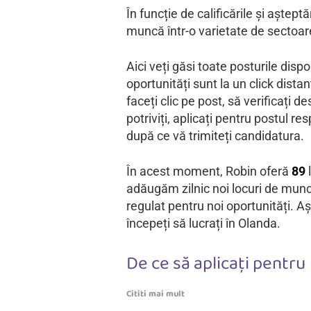
În funcție de calificările și aștep
muncă într-o varietate de sectoar
Aici veți găsi toate posturile disp
oportunități sunt la un click dista
faceți clic pe post, să verificați d
potriviți, aplicați pentru postul re
după ce vă trimiteți candidatura.
În acest moment, Robin oferă
89
adăugăm zilnic noi locuri de munc
regulat pentru noi oportunități. 
începeți să lucrați în Olanda.
De ce să aplicați pentru
Cititi mai mult