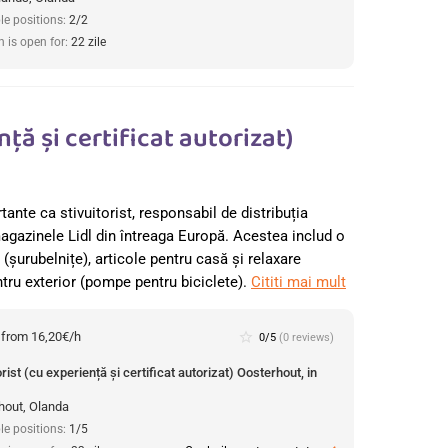
le positions:
2/2
n is open for:
22 zile
nță și certificat autorizat)
ante ca stivuitorist, responsabil de distribuția
agazinele Lidl din întreaga Europă. Acestea includ o
șurubelnițe), articole pentru casă și relaxare
tru exterior (pompe pentru biciclete).
Cititi mai mult
:
from 16,20€/h
star_border
0/5
(0 reviews)
orist (cu experiență și certificat autorizat) Oosterhout, in
hout, Olanda
le positions:
1/5