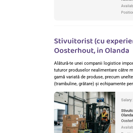
Availab
Positio
Stivuitorist (cu experie
Oosterhout, in Olanda
Alătură-te unei companii logistice import
tuturor produselor nealimentare către m
gamă variată de produse, precum unelte (
(trambuline, grătare) și echipamente pen
Salary
Stivuit
Olanda
Ooster
Availab