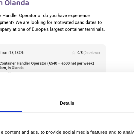
in Olanda
 Handler Operator or do you have experience
ipment? We are looking for motivated candidates to
ompany at one of Europe's largest container terminals.
:
from 18,18€/h
star_border
0/5
(0 reviews)
Container Handler Operator (€540 – €600 net per week)
dam, in Olanda
dam, Olanda
le positions:
1/2
n is open for:
18 zile
Details
Netherlands, in Olanda
și descărcare containere pentru peste 100 de depozite
e content and ads, to provide social media features and to analy