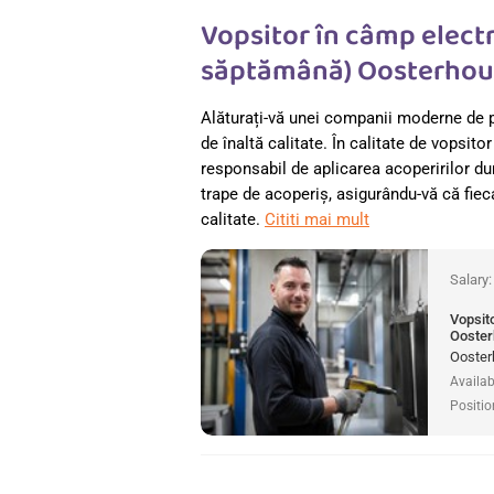
Vopsitor în câmp elect
săptămână) Oosterhout
Alăturați-vă unei companii moderne de pr
de înaltă calitate. În calitate de vopsito
responsabil de aplicarea acoperirilor dur
trape de acoperiș, asigurându-vă că fie
calitate.
Cititi mai mult
Salary
Vopsit
Ooster
Ooster
Availab
Positio