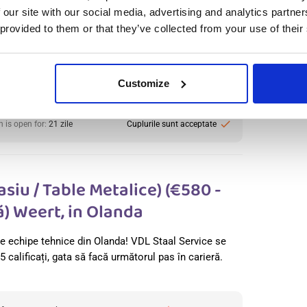
de muncă (depozitul) după ce activitatea de încărcare
 our site with our social media, advertising and analytics partn
lt
 provided to them or that they’ve collected from your use of their
:
from 15,27€/h
star_border
0/5
(0 reviews)
ab-Specialist B.V.
Customize
lands, Olanda
le positions:
4/6
check
n is open for:
21 zile
Cuplurile sunt acceptate
siu / Table Metalice) (€580 -
) Weert, in Olanda
ce echipe tehnice din Olanda! VDL Staal Service se
calificați, gata să facă următorul pas în carieră.