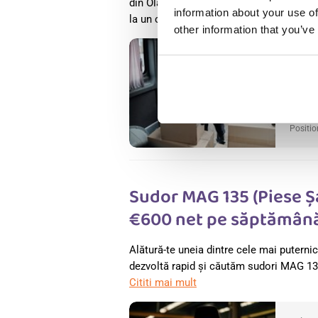
din Olanda. Angajații își schimbă locul 
information about your use of
la un client este finalizată.
Cititi mai mu
other information that you’ve
Salary
The Gr
Nether
Availab
Positio
Sudor MAG 135 (Piese Șa
€600 net pe săptămână
Alătură-te uneia dintre cele mai puterni
dezvoltă rapid și căutăm sudori MAG 135 
Cititi mai mult