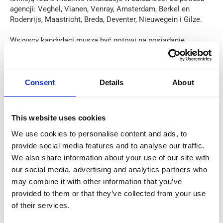
agencji: Veghel, Vianen, Venray, Amsterdam, Berkel en
Rodenrijs, Maastricht, Breda, Deventer, Nieuwegein i Gilze.
Wszyscy kandydaci muszą być gotowi na posiadanie
dowolnego z tych środków transportu:
samochód/rower/rower elektryczny.
Wymagania:
Consent
Details
About
Jeśli chcesz pracować jako pracownik magazynu w Sligro,
musisz:
This website uses cookies
We use cookies to personalise content and ads, to
Doświadczenie i gotowość do pracy w mroźni w
provide social media features and to analyse our traffic.
temperaturze -24 stopni
We also share information about your use of our site with
Być gotowym do szybkiej pracy i popełniać jak
our social media, advertising and analytics partners who
najmniej błędów;
may combine it with other information that you’ve
Doświadczenie w pracy przy kompletacji zamówień z
provided to them or that they’ve collected from your use
użyciem skanera i EPT (elektroniczny wózek
of their services.
paletowy) jest zaletą;