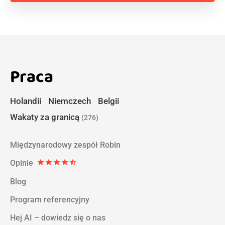
Praca
Holandii
Niemczech
Belgii
Wakaty za granicą
(276)
Międzynarodowy zespół Robin
Opinie
star
star
star
star
star_half
Blog
Program referencyjny
Hej AI – dowiedz się o nas