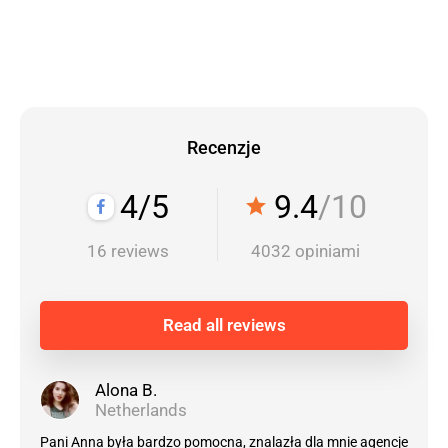
Recenzje
4/5
9.4
/10
star
16 reviews
4032 opiniami
Read all reviews
Alona B.
Netherlands
Pani Anna była bardzo pomocna, znalazła dla mnie agencje