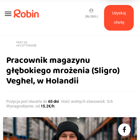
account_circle
menu
Uzyskaj
ZALOGUJ
ofertę
PARY SĄ
supervised_user_circle
AKCEPTOWANE
Pracownik magazynu
głębokiego mrożenia (Sligro)
Veghel, w Holandii
Pozycja jest otwarta do
65 dni
Ilość wolnych stanowisk: 5/6
Wynagrodzenie: od
15.2€/h