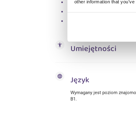
other information that you’ve
Wszechstronny pracownik, który
Gotowość do życia i pracy z wi
Dostępność do dłuższego pobytu
accessibility
Umiejętności
language
Język
Wymagany jest poziom znajomośc
B1.