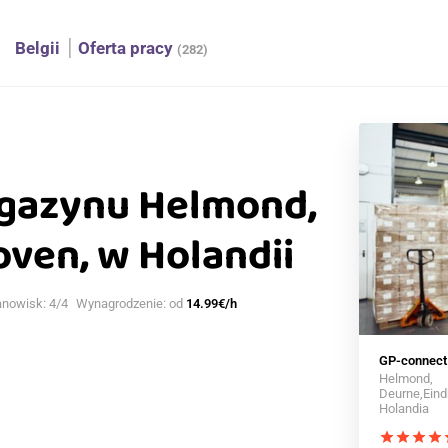
h
Belgii
Oferta pracy
(282)
gazynu Helmond,
ven, w Holandii
anowisk: 4/4
Wynagrodzenie: od
14.99€/h
GP-connect
Helmond,
Deurne,Eind
Holandia
star
star
star
star
st