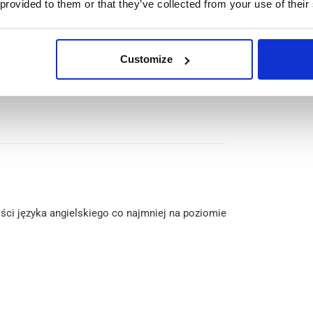
 provided to them or that they’ve collected from your use of their
 może zostać rozmieszczony w wielu działach
eloma narodowościami;
 w Holandii.
Customize
i języka angielskiego co najmniej na poziomie