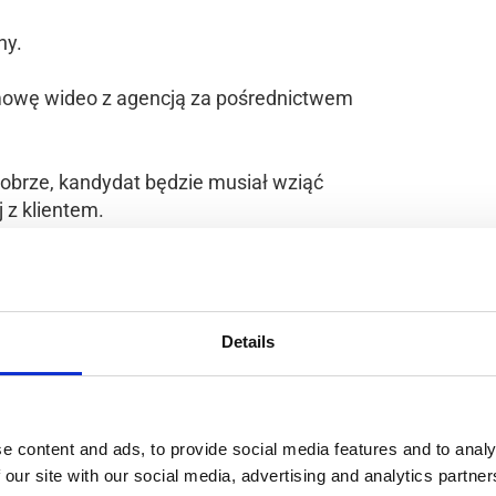
ny.
mowę wideo z agencją za pośrednictwem
 dobrze, kandydat będzie musiał wziąć
 z klientem.
, wymagane jest CV w języku angielskim;
Details
dłowym z wysuwanym masztem i magazynie
racy;
o podnoszenia ciężkich towarów;
e content and ads, to provide social media features and to analy
odzielnej pracy;
 our site with our social media, advertising and analytics partn