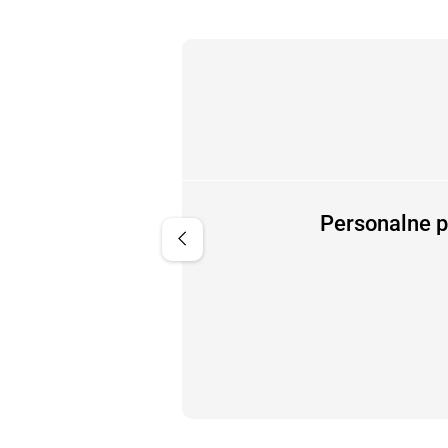
ozytywne
Personalne p
chevron_left