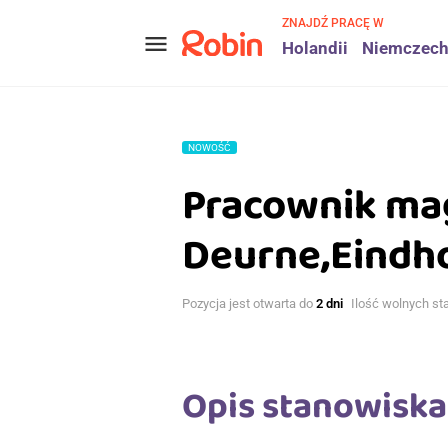
ZNAJDŹ PRACĘ W
menu
Holandii
Niemczec
NOWOŚĆ
Pracownik ma
Deurne,Eindho
Pozycja jest otwarta do
2 dni
Ilość wolnych st
Opis stanowiska