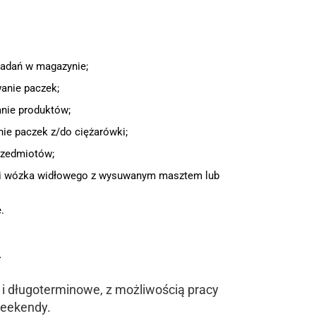
adań w magazynie;
anie paczek;
anie produktów;
ie paczek z/do ciężarówki;
przedmiotów;
i wózka widłowego z wysuwanym masztem lub
.
.
 i długoterminowe, z możliwością pracy
weekendy.