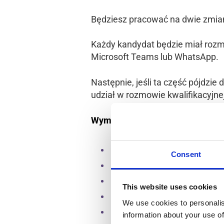
Będziesz pracować na dwie zmia
Każdy kandydat będzie miał roz
Microsoft Teams lub WhatsApp.
Następnie, jeśli ta część pójdzie
udział w rozmowie kwalifikacyjnej
Wymagania
Aby ubiegać się o to stanowisko
Consent
Doświadczenie w EPT/wózku wi
Elastyczność w zakresie godzin p
This website uses cookies
Sprawność fizyczna i zdolność d
We use cookies to personalis
Duch zespołu i motywacja do sam
information about your use of