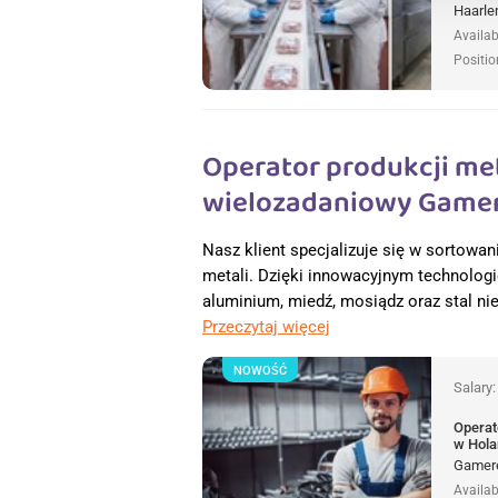
Haarle
Availab
Positio
Operator produkcji me
wielozadaniowy Gamer
Nasz klient specjalizuje się w sortowan
metali. Dzięki innowacyjnym technolog
aluminium, miedź, mosiądz oraz stal ni
Przeczytaj więcej
NOWOŚĆ
Salary
Operat
w Hola
Gamere
Availab