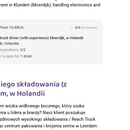
nt in Klundert (Moerdijk), handling electronics and
:
from 15,45€/h
star_border
0/5
(0 reviews)
truck driver (with experience) Moerdijk, w Holandii
jk, Holandia
le positions:
2/2
n is open for:
1 dzień
iego składowania (z
m, w Holandii
em wózka widłowego bocznego, który szuka
nia u lidera w branży? Nasz klient poszukuje
dniowych wysokiego składowania / Reach Truck
go centrum pakowania i krojenia serów w Leerdam.