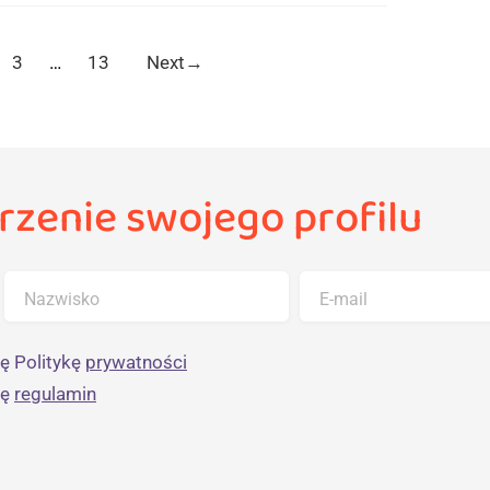
3
…
13
Next
→
rzenie swojego profilu
Nazwisko
E-mail
ę Politykę
prywatności
ję
regulamin