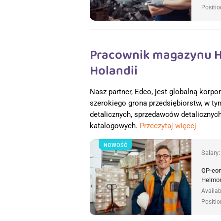
Positio
Pracownik magazynu H
Holandii
Nasz partner, Edco, jest globalną korpo
szerokiego grona przedsiębiorstw, w t
detalicznych, sprzedawców detalicznyc
katalogowych.
Przeczytaj więcej
NOWOŚĆ
Salary
GP-co
Helmon
Availab
Positio