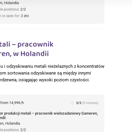
m, Holandia
le positions:
2/2
n is open for:
2 dni
tali – pracownik
en, w Holandii
iu i odzyskiwaniu metali nieżelaznych z koncentratów
iom sortowania odzyskiwane są między innymi
erdzewna, osiągając wysoki poziom czystości.
:
from 14,99€/h
star_border
0/5
(0 reviews)
or produkcji metali – pracownik wielozadaniowy Gameren,
ndii
n, Holandia
le positions:
2/2