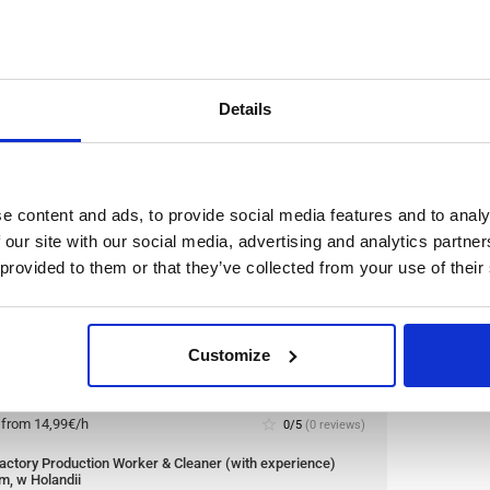
:
from 14,99€/h
star_border
0/5
(0 reviews)
production worker (with experience) Westerhaar, w
ii
haar, Holandia
le positions:
2/2
Details
n is open for:
1 dzień
e content and ads, to provide social media features and to analy
n Worker & Cleaner (with
 our site with our social media, advertising and analytics partn
 Holandii
 provided to them or that they’ve collected from your use of their
ompany and one of the largest meat producers in
 cleaner. The company is renowned for its high
Customize
nd commitment to quality.
Przeczytaj więcej
:
from 14,99€/h
star_border
0/5
(0 reviews)
actory Production Worker & Cleaner (with experience)
m, w Holandii