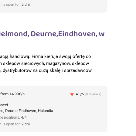
n is open for:
2 dni
elmond, Deurne,Eindhoven, w
racją handlową. Firma kieruje swoją ofertę do
ym sklepów sieciowych, magazynów, sklepów
h, dystrybutorów na dużą skalę i sprzedawców
:
from 14,99€/h
star
4.3/5
(8 reviews)
nnect
d, Deurne,Eindhoven, Holandia
le positions:
4/4
n is open for:
2 dni