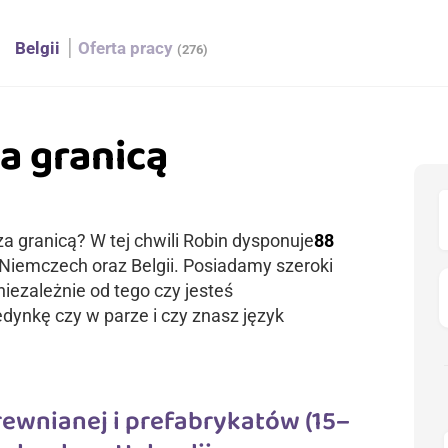
h
Belgii
Oferta pracy
(276)
a granicą
za granicą? W tej chwili Robin dysponuje
88
 Niemczech oraz Belgii. Posiadamy szeroki
iezależnie od tego czy jesteś
ynkę czy w parze i czy znasz język
ewnianej i prefabrykatów (15–