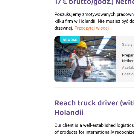
17 € brutto/godz.) Neth
Poszukujemy zmotywowanych pracownikó
kilku firm w Holandii. Nie musisz być
drzewnej.
Przeczytaj więcej
NOWOŚĆ
Salary
Prepar
Nether
Availab
Positio
Reach truck driver (wi
Holandii
Our client is a well-established logisti
of products for internationally recogniz