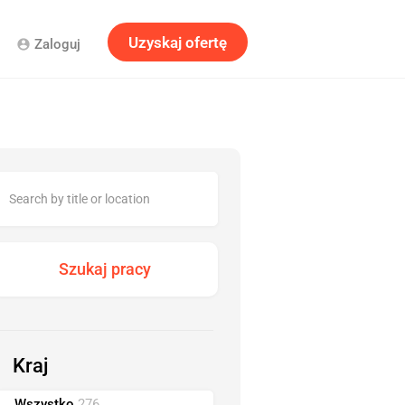
Uzyskaj ofertę
Zaloguj
account_circle
Kraj
Wszystko
276