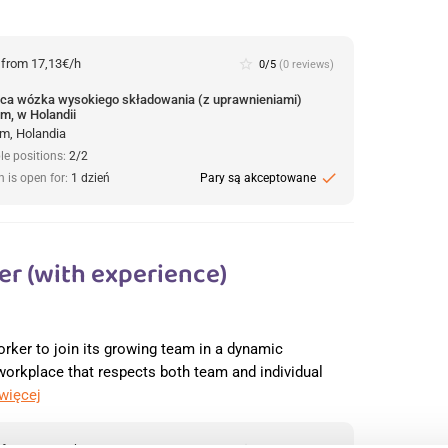
:
from 17,13€/h
star_border
0/5
(0 reviews)
ca wózka wysokiego składowania (z uprawnieniami)
m, w Holandii
m, Holandia
le positions:
2/2
check
n is open for:
1 dzień
Pary są akceptowane
r (with experience)
orker to join its growing team in a dynamic
 workplace that respects both team and individual
 więcej