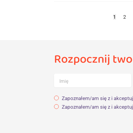
1
2
Rozpocznij two
Imię
Zapoznałem/am się z i akceptuj
Zapoznałem/am się z i akceptu