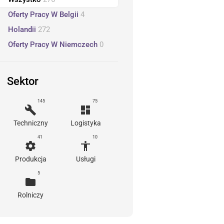
Oferty Pracy W Belgii
4
Holandii
272
Oferty Pracy W Niemczech
0
Sektor
145
75
build
dashboard
Techniczny
Logistyka
41
10
settings
accessibility
Produkcja
Usługi
5
folder
Rolniczy