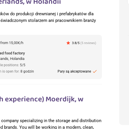
erlands, w Holandii
w do produkcji drewnianej i prefabrykatów dla
 doświadczonym stolarzem ani pracownikiem branży
:
from 15,00€/h
star
3.8/5
(5 reviews)
ed food factory
lands, Holandia
le positions:
5/5
check
n is open for:
8 godzin
Pary są akceptowane
th experience) Moerdijk, w
cs company specializing in the storage and distribution
ed brands. You will be working in a modern, clean,