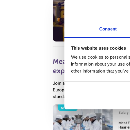
Salary
Metal 
Holand
Wester
Availab
Consent
Positio
This website uses cookies
We use cookies to personalis
Meat Factory Productio
information about your use of
experience) Haarlem, w
other information that you’ve
Join a world-leading food processing c
Europe as a meat production worker and
standards of food safety, innovation, a
NOWOŚĆ
Salary
Meat F
Haarle