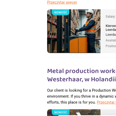
Przeczytaj więcej
NOWOŚĆ
Salary
Kierow
Leerda
Leerda
Availab
Positio
Metal production worke
Westerhaar, w Holandii
Our client is looking for a Production W
environment. If you thrive in a dynamic
efforts, this place is for you.
Przeczytaj
NOWOŚĆ