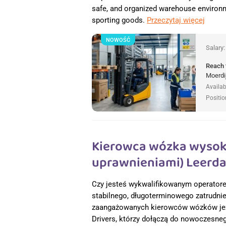
safe, and organized warehouse environme
sporting goods.
Przeczytaj więcej
NOWOŚĆ
Salary
Reach 
Moerdi
Availab
Positio
Kierowca wózka wysok
uprawnieniami) Leerda
Czy jesteś wykwalifikowanym operator
stabilnego, długoterminowego zatrudnie
zaangażowanych kierowców wózków jez
Drivers, którzy dołączą do nowoczesne