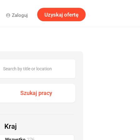
Uzyskaj ofertę
Zaloguj
account_circle
Kraj
Wszystko
276