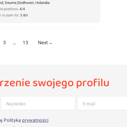
d, Deurne,Eindhoven, Holandia
le positions:
4/4
n is open for:
3 dni
3
…
13
Next
→
rzenie swojego profilu
Nazwisko
E-mail
ę Politykę
prywatności