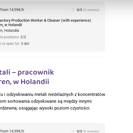
:
from 14,99€/h
star_border
0/5
(0 reviews)
actory Production Worker & Cleaner (with experience)
m, w Holandii
m, Holandia
le positions:
2/2
n is open for:
3 dni
tali – pracownik
en, w Holandii
iu i odzyskiwaniu metali nieżelaznych z koncentratów
iom sortowania odzyskiwane są między innymi
erdzewna, osiągając wysoki poziom czystości.
:
from 14,99€/h
star_border
0/5
(0 reviews)