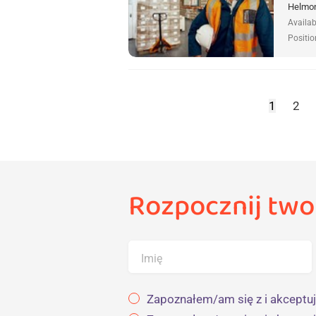
Helmon
Availab
Positio
1
2
Rozpocznij two
Imię
Zapoznałem/am się z i akceptuj