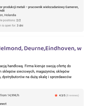
or produkcji metali – pracownik wielozadaniowy Gameren,
ndii
n, Holandia
le positions:
2/2
n is open for:
3 dni
elmond, Deurne,Eindhoven, w
racją handlową. Firma kieruje swoją ofertę do
ym sklepów sieciowych, magazynów, sklepów
h, dystrybutorów na dużą skalę i sprzedawców
:
from 14,99€/h
star
4.3/5
(8 reviews)
nnect