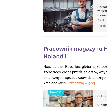
Operat
w Hola
Gamere
Availab
Positio
Pracownik magazynu H
Holandii
Nasz partner, Edco, jest globalną korpo
szerokiego grona przedsiębiorstw, w t
detalicznych, sprzedawców detalicznyc
katalogowych.
Przeczytaj więcej
NOWOŚĆ
Salary
GP-co