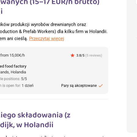
anych (15–17 EUR/h brutto)
i
ów produkcji wyrobów drewnianych oraz
uction & Prefab Workers) dla kilku firm w Holandii.
em ani cieślą.
Przeczytaj więcej
:
from 15,00€/h
star
3.8/5
(5 reviews)
ed food factory
lands, Holandia
le positions:
5/5
check
n is open for:
1 dzień
Pary są akceptowane
iego składowania (z
ijk, w Holandii