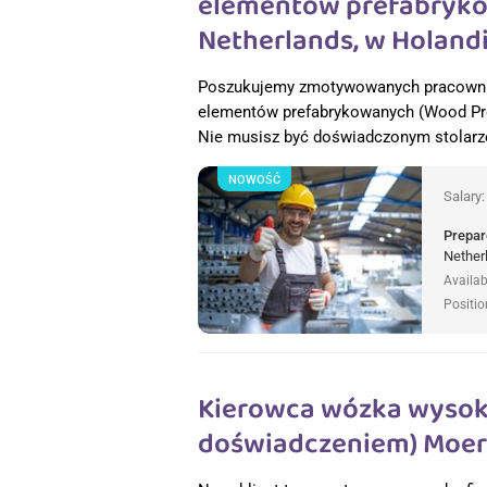
elementów prefabrykow
Netherlands, w Holandi
Poszukujemy zmotywowanych pracownik
elementów prefabrykowanych (Wood Prod
Nie musisz być doświadczonym stolarz
NOWOŚĆ
Salary
Prepar
Nether
Availab
Positio
Kierowca wózka wysok
doświadczeniem) Moerd