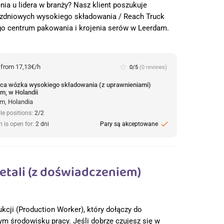
nia u lidera w branży? Nasz klient poszukuje
dniowych wysokiego składowania / Reach Truck
go centrum pakowania i krojenia serów w Leerdam.
:
from 17,13€/h
star_border
0/5
(0 reviews)
ca wózka wysokiego składowania (z uprawnieniami)
m, w Holandii
m, Holandia
le positions:
2/2
check
n is open for:
2 dni
Pary są akceptowane
etali (z doświadczeniem)
kcji (Production Worker), który dołączy do
m środowisku pracy. Jeśli dobrze czujesz się w