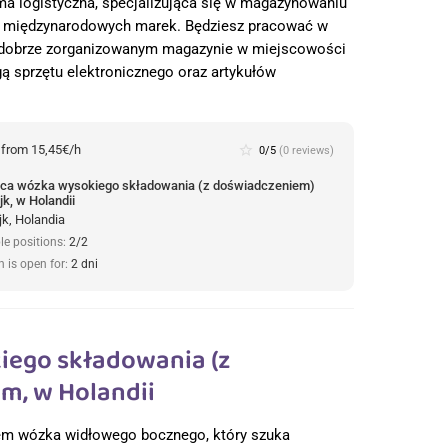
rma logistyczna, specjalizująca się w magazynowaniu
h, międzynarodowych marek. Będziesz pracować w
 dobrze zorganizowanym magazynie w miejscowości
gą sprzętu elektronicznego oraz artykułów
:
from 15,45€/h
star_border
0/5
(0 reviews)
ca wózka wysokiego składowania (z doświadczeniem)
jk, w Holandii
jk, Holandia
le positions:
2/2
n is open for:
2 dni
iego składowania (z
m, w Holandii
em wózka widłowego bocznego, który szuka