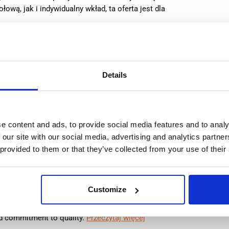
ową, jak i indywidualny wkład, ta oferta jest dla
:
from 14,99€/h
star_border
0/5
(0 reviews)
nik produkcji metali (z doświadczeniem) Westerhaar, w
Details
ii
haar, Holandia
le positions:
2/2
n is open for:
3 dni
e content and ads, to provide social media features and to analy
 our site with our social media, advertising and analytics partn
 provided to them or that they’ve collected from your use of their
n Worker & Cleaner (with
 Holandii
Customize
ompany and one of the largest meat producers in
 cleaner. The company is renowned for its high
nd commitment to quality.
Przeczytaj więcej