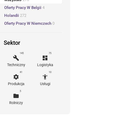
Oferty Pracy W Belgii
4
Holandii
272
Oferty Pracy W Niemczech
0
Sektor
145
75
build
dashboard
Techniczny
Logistyka
41
10
settings
accessibility
Produkcja
Usługi
5
folder
Rolniczy