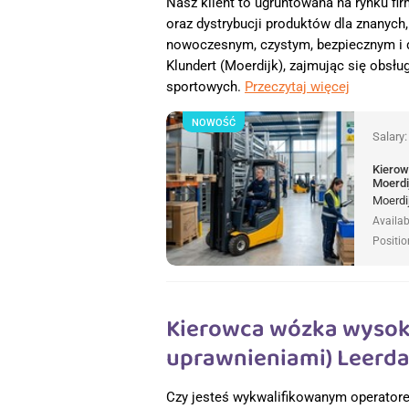
Nasz klient to ugruntowana na rynku fi
oraz dystrybucji produktów dla znanyc
nowoczesnym, czystym, bezpiecznym i
Klundert (Moerdijk), zajmując się obsłu
sportowych.
Przeczytaj więcej
NOWOŚĆ
Salary
Kierow
Moerdi
Moerdi
Availab
Positio
Kierowca wózka wysok
uprawnieniami) Leerda
Czy jesteś wykwalifikowanym operator