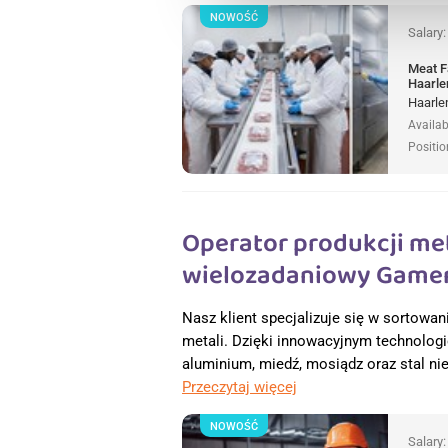
NOWOŚĆ
Salary
Meat F
Haarle
Haarle
Availab
Positio
Operator produkcji me
wielozadaniowy Gamer
Nasz klient specjalizuje się w sortowan
metali. Dzięki innowacyjnym technolog
aluminium, miedź, mosiądz oraz stal ni
Przeczytaj więcej
NOWOŚĆ
Salary