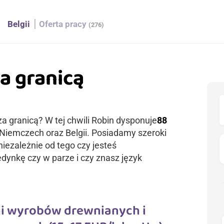
h
Belgii
Oferta pracy
(276)
a granicą
za granicą? W tej chwili Robin dysponuje
88
 Niemczech oraz Belgii. Posiadamy szeroki
iezależnie od tego czy jesteś
ynkę czy w parze i czy znasz język
ji wyrobów drewnianych i