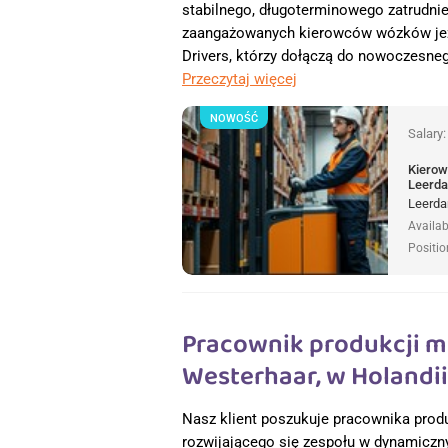
stabilnego, długoterminowego zatrudnie
zaangażowanych kierowców wózków jez
Drivers, którzy dołączą do nowoczesne
Przeczytaj więcej
NOWOŚĆ
Salary
Kierow
Leerda
Leerda
Availab
Positio
Pracownik produkcji m
Westerhaar, w Holandii
Nasz klient poszukuje pracownika produ
rozwijającego się zespołu w dynamiczny