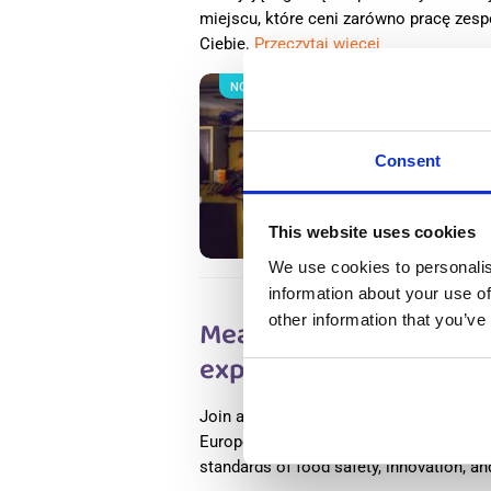
miejscu, które ceni zarówno pracę zespoł
Ciebie.
Przeczytaj więcej
NOWOŚĆ
Salary
Pracow
Consent
Holand
Wester
Availab
Positio
This website uses cookies
We use cookies to personalis
information about your use of
other information that you’ve
Meat Factory Productio
experience) Haarlem, w
Join a world-leading food processing c
Europe as a meat production worker and
standards of food safety, innovation, a