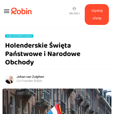
account_circle
menu
Uzyskaj
ZALOGUJ
ofertę
2283 WYŚWIETLENIA
Holenderskie Święta
Państwowe i Narodowe
Obchody
Johan van Zutphen
Co-Founder Robin