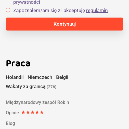
prywatności
Zapoznałem/am się z i akceptuję
regulamin
Praca
Holandii
Niemczech
Belgii
Wakaty za granicą
(276)
Międzynarodowy zespół Robin
Opinie
star
star
star
star
star_half
Blog