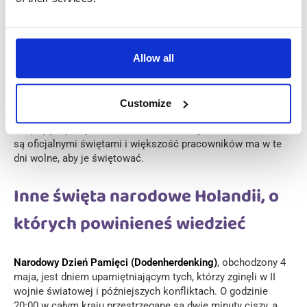
Boże Narodzenie (Kerstmis)
Boże Narodzenie w Holandii obchodzone jest przez dwa dni,
Allow all
25 i 26 grudnia, znane jako Christmas Day i Boxing Day.
Święto charakteryzuje się spotkaniami rodzinnymi,
świątecznymi posiłkami, jarmarkami bożonarodzeniowymi i
Customize
uczestnictwem w nabożeństwach kościelnych. Holendrzy
skupiają się w tym czasie na rodzinie i byciu razem. Oba dni
są oficjalnymi świętami i większość pracowników ma w te
dni wolne, aby je świętować.
Inne święta narodowe Holandii, o
których powinieneś wiedzieć
Narodowy Dzień Pamięci (Dodenherdenking)
, obchodzony 4
maja, jest dniem upamiętniającym tych, którzy zginęli w II
wojnie światowej i późniejszych konfliktach. O godzinie
20:00 w całym kraju przestrzegane są dwie minuty ciszy, a