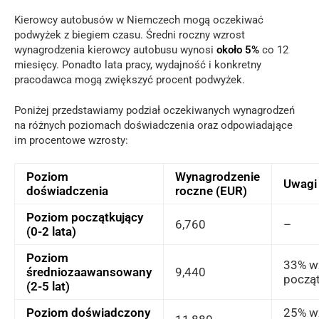
Kierowcy autobusów w Niemczech mogą oczekiwać
podwyżek z biegiem czasu. Średni roczny wzrost
wynagrodzenia kierowcy autobusu wynosi
około 5%
co 12
miesięcy. Ponadto lata pracy, wydajność i konkretny
pracodawca mogą zwiększyć procent podwyżek.
Poniżej przedstawiamy podział oczekiwanych wynagrodzeń
na różnych poziomach doświadczenia oraz odpowiadające
im procentowe wzrosty:
Poziom
Wynagrodzenie
Uwagi
doświadczenia
roczne (EUR)
Poziom początkujący
6,760
–
(0-2 lata)
Poziom
33% w
średniozaawansowany
9,440
począ
(2-5 lat)
Poziom doświadczony
25% w