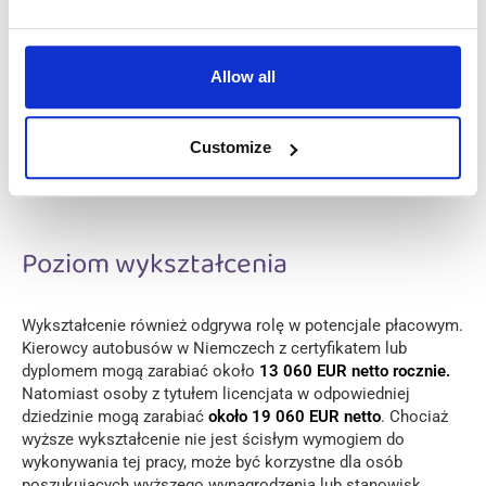
publicznym.
Kierowcy z sektora prywatnego mają o 8% niższą pensję
Allow all
brutto niż ich koledzy z sektora publicznego:
Transport publiczny: 48 200 EUR
Customize
Firmy prywatne: 44 540 EUR
Poziom wykształcenia
Wykształcenie również odgrywa rolę w potencjale płacowym.
Kierowcy autobusów w Niemczech z certyfikatem lub
dyplomem mogą zarabiać około
13 060 EUR netto rocznie.
Natomiast osoby z tytułem licencjata w odpowiedniej
dziedzinie mogą zarabiać
około 19 060 EUR netto
. Chociaż
wyższe wykształcenie nie jest ścisłym wymogiem do
wykonywania tej pracy, może być korzystne dla osób
poszukujących wyższego wynagrodzenia lub stanowisk