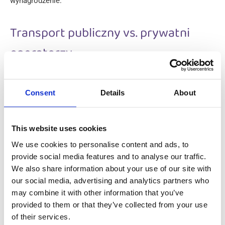
wynagrodzenie.
Transport publiczny vs. prywatni
operatorzy
Kierowcy autobusów zatrudnieni przez
publiczne firmy
transportowe zazwyczaj otrzymują bardziej stabilne
Consent
Details
About
zatrudnienie z dodatkowymi świadczeniami
, takimi jak
składki emerytalne i ubezpieczenie zdrowotne. Takie
stanowiska oferują zwykle niższe wynagrodzenie
This website uses cookies
początkowe, ale zapewniają bezpieczeństwo i potencjał do
We use cookies to personalise content and ads, to
długoterminowych podwyżek i awansów.
provide social media features and to analyse our traffic.
Praca kierowcy autobusu w Niemczech u prywatnych
We also share information about your use of our site with
operatorów może zapewnić nieco wyższe wynagrodzenie
our social media, advertising and analytics partners who
początkowe, ale pakiet świadczeń może się znacznie różnić.
may combine it with other information that you’ve
Te stanowiska mogą oferować premie uzależnione od
provided to them or that they’ve collected from your use
wyników lub bonusy, chociaż mogą mieć mniejsze
of their services.
bezpieczeństwo zatrudnienia niż prace w sektorze