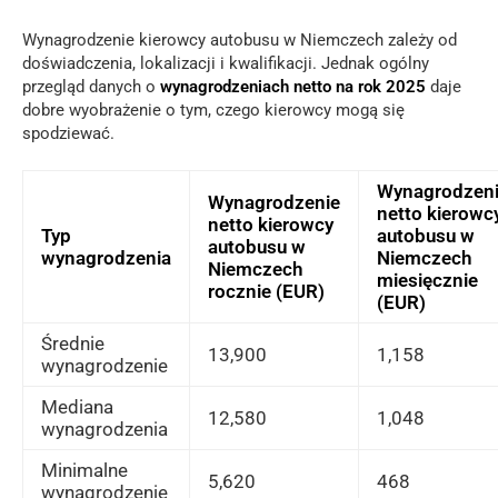
Wynagrodzenie kierowcy autobusu w Niemczech zależy od
doświadczenia, lokalizacji i kwalifikacji. Jednak ogólny
przegląd danych o
wynagrodzeniach netto na rok 2025
daje
dobre wyobrażenie o tym, czego kierowcy mogą się
spodziewać.
Wynagrodzen
Wynagrodzenie
netto kierowc
netto kierowcy
Typ
autobusu w
autobusu w
wynagrodzenia
Niemczech
Niemczech
miesięcznie
rocznie (EUR)
(EUR)
Średnie
13,900
1,158
wynagrodzenie
Mediana
12,580
1,048
wynagrodzenia
Minimalne
5,620
468
wynagrodzenie