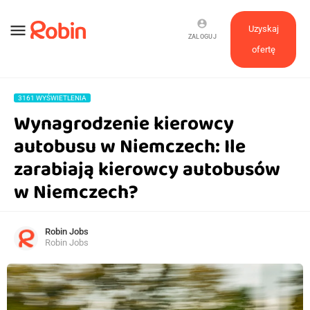
account_circle
menu
Uzyskaj
ZALOGUJ
ofertę
3161 WYŚWIETLENIA
Wynagrodzenie kierowcy
autobusu w Niemczech: Ile
zarabiają kierowcy autobusów
w Niemczech?
Robin Jobs
Robin Jobs