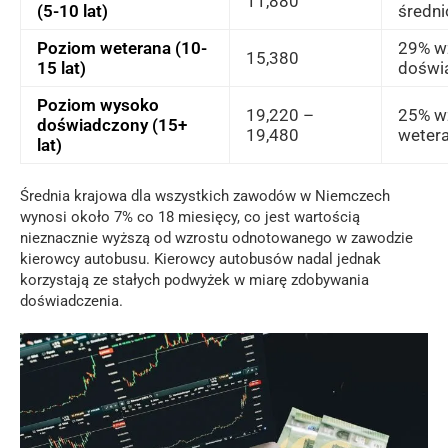
11,880
(5-10 lat)
średn
Poziom weterana (10-
29% w
15,380
15 lat)
doświ
Poziom wysoko
19,220 –
25% w
doświadczony (15+
19,480
weter
lat)
Średnia krajowa dla wszystkich zawodów w Niemczech
wynosi około 7% co 18 miesięcy, co jest wartością
nieznacznie wyższą od wzrostu odnotowanego w zawodzie
kierowcy autobusu. Kierowcy autobusów nadal jednak
korzystają ze stałych podwyżek w miarę zdobywania
doświadczenia.