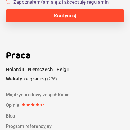
Zapoznałem/am się z i akceptuję
regulamin
Praca
Holandii
Niemczech
Belgii
Wakaty za granicą
(276)
Międzynarodowy zespół Robin
Opinie
star
star
star
star
star_half
Blog
Program referencyjny