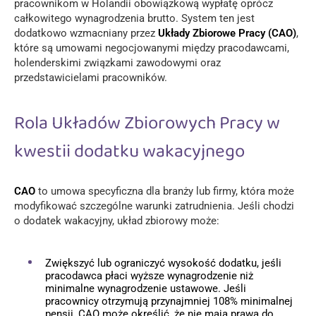
pracownikom w Holandii obowiązkową wypłatę oprócz
całkowitego wynagrodzenia brutto. System ten jest
dodatkowo wzmacniany przez
Układy Zbiorowe Pracy (CAO)
,
które są umowami negocjowanymi między pracodawcami,
holenderskimi związkami zawodowymi oraz
przedstawicielami pracowników.
Rola Układów Zbiorowych Pracy w
kwestii dodatku wakacyjnego
CAO
to umowa specyficzna dla branży lub firmy, która może
modyfikować szczególne warunki zatrudnienia. Jeśli chodzi
o dodatek wakacyjny, układ zbiorowy może:
Zwiększyć lub ograniczyć wysokość dodatku, jeśli
pracodawca płaci wyższe wynagrodzenie niż
minimalne wynagrodzenie ustawowe. Jeśli
pracownicy otrzymują przynajmniej 108% minimalnej
pensji, CAO może określić, że nie mają prawa do