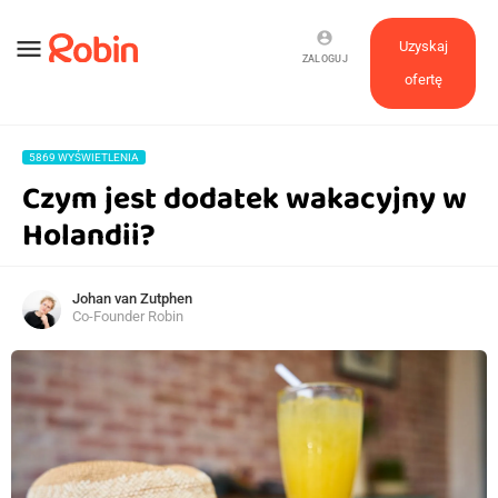
account_circle
menu
Uzyskaj
ZALOGUJ
ofertę
5869 WYŚWIETLENIA
Czym jest dodatek wakacyjny w
Holandii?
Johan van Zutphen
Co-Founder Robin