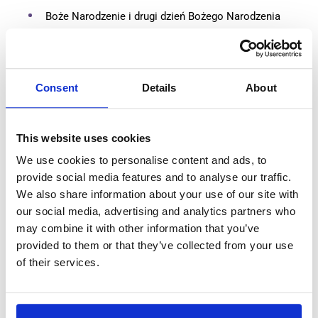
Boże Narodzenie i drugi dzień Bożego Narodzenia
Pracodawcy nie są zobowiązani do udzielania pracownikom
wolnego w te dni. To, czy są one traktowane jako płatny
urlop, zależy od
umowy o pracę lub Układu Zbiorowego Pracy
Consent
Details
About
(CAO) obowiązującego w danym sektorze. W wielu firmach
dni świąteczne uznawane są za płatne dni wolne. Jeśli
święto przypada w dzień roboczy, pracownicy otrzymują
This website uses cookies
dzień wolny z wynagrodzeniem, nie wpływając na ich
We use cookies to personalise content and ads, to
ustawowe 20 dni urlopu.
provide social media features and to analyse our traffic.
Jeśli święto państwowe przypada w czasie urlopu
We also share information about your use of our site with
pracownika, nie liczy się ono do ustawowych dni
our social media, advertising and analytics partners who
urlopowych.
may combine it with other information that you’ve
Układy Zbiorowe Pracy mogą oferować dodatkowe
provided to them or that they’ve collected from your use
postanowienia dotyczące dni świątecznych. W niektórych
of their services.
sektorach pracownicy mogą otrzymać dodatkowe dni
świąteczne lub dodatkowe wynagrodzenie, jeśli muszą
pracować w te dni.