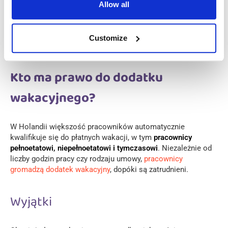
Allow all
Dni świąteczne pracowników zatrudnionych w niepełnym
wymiarze godzin obliczane są proporcjonalnie do liczby
przepracowanych godzin.
Jeśli święto przypada w dzień, w
Customize
którym pracownik nie pracuje, nie przysługuje mu płatny
dzień wolny.
Kto ma prawo do dodatku
wakacyjnego?
W Holandii większość pracowników automatycznie
kwalifikuje się do płatnych wakacji, w tym
pracownicy
pełnoetatowi, niepełnoetatowi i tymczasowi
. Niezależnie od
liczby godzin pracy czy rodzaju umowy,
pracownicy
gromadzą dodatek wakacyjny
, dopóki są zatrudnieni.
Wyjątki