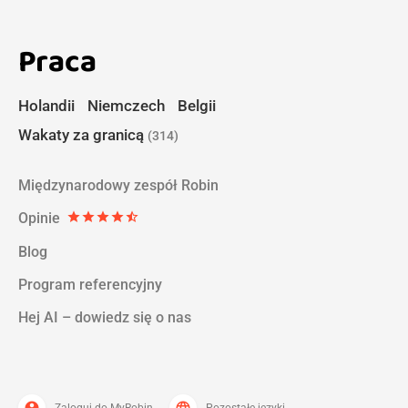
Praca
Holandii
Niemczech
Belgii
Wakaty za granicą
(314)
Międzynarodowy zespół Robin
Opinie
star
star
star
star
star_half
Blog
Program referencyjny
Hej AI – dowiedz się o nas
account_circle
language
Zaloguj do MyRobin
Pozostałe języki