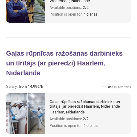
Westerhaar, Nīderlande
Available positions:
2/2
Position is open for:
4 dienas
Gaļas rūpnīcas ražošanas darbinieks
un tīrītājs (ar pieredzi) Haarlem,
Nīderlande
Salary:
from 14,99€/h
star_border
0/5
(0 reviews)
Gaļas rūpnīcas ražošanas darbinieks un
tīrītājs (ar pieredzi) Haarlem, Nīderlande
Haarlem, Nīderlande
Available positions:
2/2
Position is open for:
5 dienas