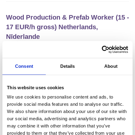
Wood Production & Prefab Worker (15 -
17 EUR/h gross) Netherlands,
Nīderlande
Salary:
from 15,00€/h
star
3.8/5
(5 reviews)
JAUNS
Prepared food factory
Consent
Details
About
Netherlands, Nīderlande
Available positions:
5/5
Position is open for:
3 dienas
This website uses cookies
We use cookies to personalise content and ads, to
check
Pieņemam arī pārus
provide social media features and to analyse our traffic.
We also share information about your use of our site with
our social media, advertising and analytics partners who
Reachtruck driver (with certificate)
may combine it with other information that you’ve
Leerdam, Nīderlande
provided to them or that they’ve collected from your use