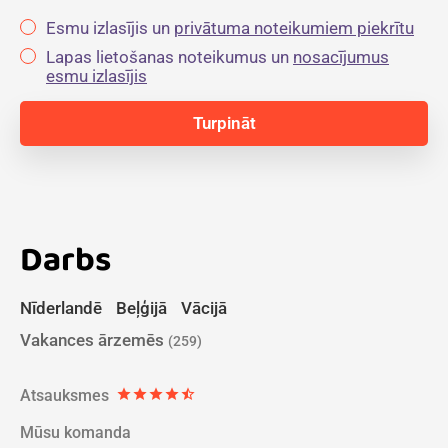
Esmu izlasījis un
privātuma noteikumiem piekrītu
Lapas lietošanas noteikumus un
nosacījumus
esmu izlasījis
Darbs
Nīderlandē
Beļģijā
Vācijā
Vakances ārzemēs
(259)
Atsauksmes
star
star
star
star
star_half
Mūsu komanda