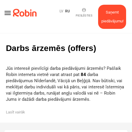
account_circle
menu
LV
RU
Saņemt
PIESLĒGTIES
piedāvājumu!
Darbs ārzemēs (offers)
Jūs interesē pievilcīgi darba piedāvājumi ārzemēs? Pašlaik
Robin interneta vietnē varat atrast pat
84
darba
piedāvājumus Nīderlandē, Vācijā un Beļģijā. Nav būtiski, vai
meklējat darbu individuāli vai kā pāris, vai interesē īstermiņa
vai ilgtermiņa darbs, runājat angļu valodā vai nē – Robin
Jums ir dažādi darba piedāvājumi ārzemēs.
Lasīt vairāk