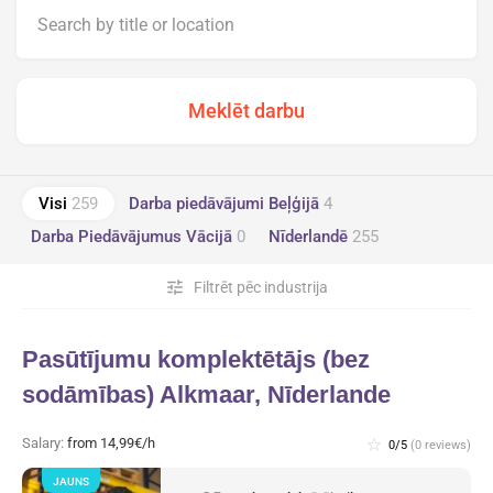
Visi
259
Darba piedāvājumi Beļģijā
4
Darba Piedāvājumus Vācijā
0
Nīderlandē
255
tune
Filtrēt pēc industrija
Pasūtījumu komplektētājs (bez
sodāmības) Alkmaar, Nīderlande
Salary:
from 14,99€/h
star_border
0/5
(0 reviews)
JAUNS