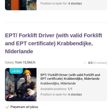
Position is open for:
4 stundas
EPT/ Forklift Driver (with valid Forklift
and EPT certificate) Krabbendijke,
Nīderlande
Salary:
from 15,56€/h
star_border
0/5
(0 reviews)
JAUNS
EPT/ Forklift Driver (with valid Forklift and
EPT certificate) Krabbendijke, Nīderlande
Krabbendijke, Nīderlande
Available positions:
1/1
Position is open for:
6 stundas
check
Pieņemam arī pārus