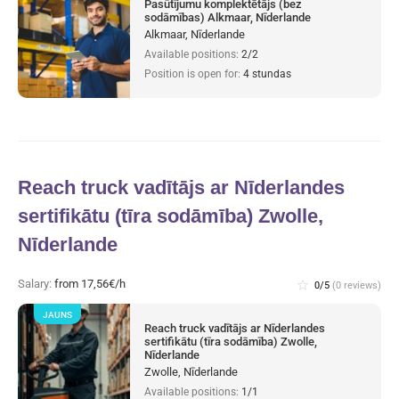
Pasūtījumu komplektētājs (bez
sodāmības) Alkmaar, Nīderlande
Alkmaar, Nīderlande
Available positions:
2/2
Position is open for:
4 stundas
Reach truck vadītājs ar Nīderlandes
sertifikātu (tīra sodāmība) Zwolle,
Nīderlande
Salary:
from 17,56€/h
star_border
0/5
(0 reviews)
JAUNS
Reach truck vadītājs ar Nīderlandes
sertifikātu (tīra sodāmība) Zwolle,
Nīderlande
Zwolle, Nīderlande
Available positions:
1/1