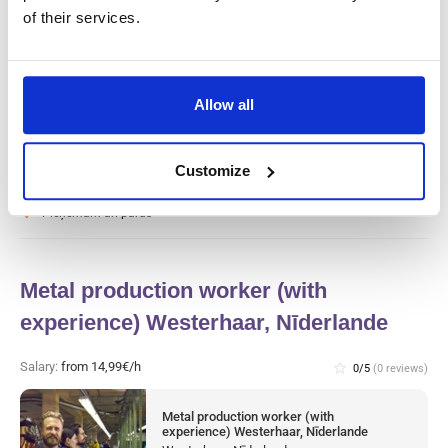
of their services.
Salary:
from 17,13€/h
star_border
0/5
(0 reviews)
Reachtruck driver (with certificate)
Leerdam, Nīderlande
Allow all
Leerdam, Nīderlande
Available positions:
2/2
Position is open for:
4 dienas
Customize
check
Pieņemam arī pārus
Metal production worker (with
experience) Westerhaar, Nīderlande
Salary:
from 14,99€/h
star_border
0/5
(0 reviews)
Metal production worker (with
experience) Westerhaar, Nīderlande