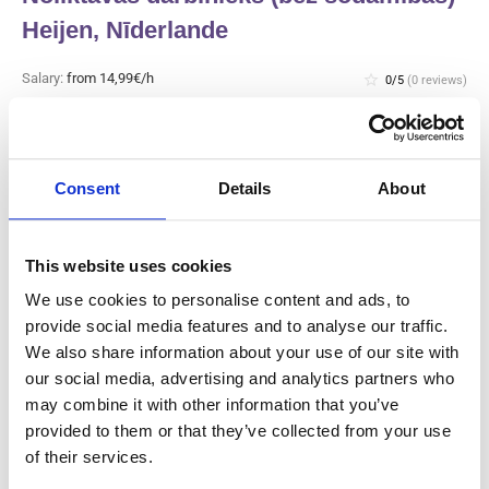
Heijen, Nīderlande
Salary:
from 14,99€/h
star_border
0/5
(0 reviews)
JAUNS
Noliktavas darbinieks (bez sodāmības)
Heijen, Nīderlande
Heijen, Nīderlande
Consent
Details
About
Available positions:
2/2
Position is open for:
21 stundas
This website uses cookies
check
Pieņemam arī pārus
We use cookies to personalise content and ads, to
provide social media features and to analyse our traffic.
We also share information about your use of our site with
Noliktavas darbinieks (bez sodāmības)
our social media, advertising and analytics partners who
Heijen, Nīderlande
may combine it with other information that you’ve
provided to them or that they’ve collected from your use
Salary:
from 14,99€/h
star_border
0/5
(0 reviews)
of their services.
JAUNS