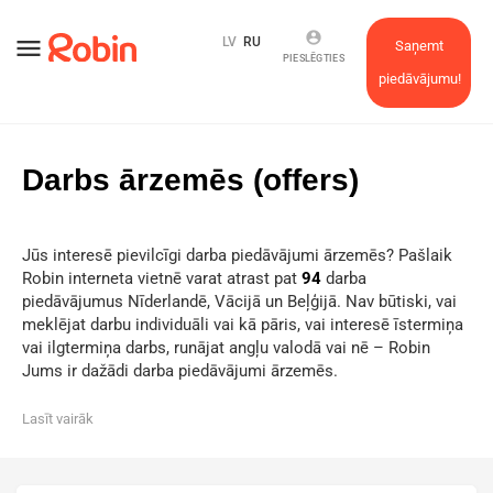
account_circle
menu
LV
RU
Saņemt
PIESLĒGTIES
piedāvājumu!
Darbs ārzemēs (offers)
Jūs interesē pievilcīgi darba piedāvājumi ārzemēs? Pašlaik
Robin interneta vietnē varat atrast pat
94
darba
piedāvājumus Nīderlandē, Vācijā un Beļģijā. Nav būtiski, vai
meklējat darbu individuāli vai kā pāris, vai interesē īstermiņa
vai ilgtermiņa darbs, runājat angļu valodā vai nē – Robin
Jums ir dažādi darba piedāvājumi ārzemēs.
Lasīt vairāk