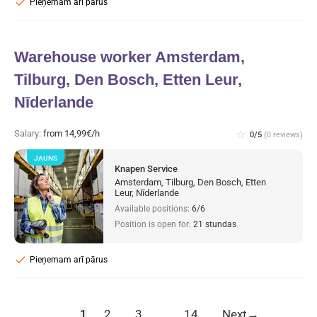
check
Pieņemam arī pārus
Warehouse worker Amsterdam,
Tilburg, Den Bosch, Etten Leur,
Nīderlande
Salary:
from 14,99€/h
star_border
0/5
(0 reviews)
JAUNS
Knapen Service
Amsterdam, Tilburg, Den Bosch, Etten
Leur, Nīderlande
Available positions:
6/6
Position is open for:
21 stundas
check
Pieņemam arī pārus
1
2
3
…
14
Next
→