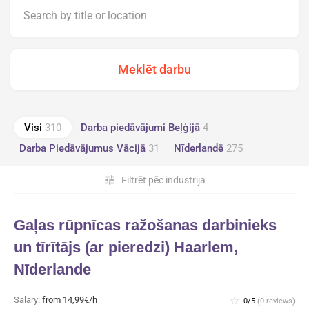
Visi
310
Darba piedāvājumi Beļģijā
4
Darba Piedāvājumus Vācijā
31
Nīderlandē
275
tune
Filtrēt pēc industrija
Gaļas rūpnīcas ražošanas darbinieks
un tīrītājs (ar pieredzi) Haarlem,
Nīderlande
Salary:
from 14,99€/h
star_border
0/5
(0 reviews)