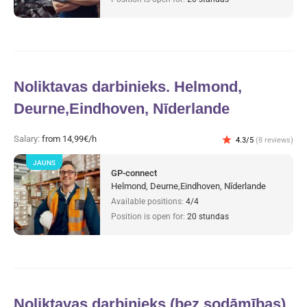
Noliktavas darbinieks. Helmond,
Deurne,Eindhoven, Nīderlande
Salary:
from 14,99€/h
star
4.3/5
(8 reviews)
JAUNS
GP-connect
Helmond, Deurne,Eindhoven, Nīderlande
Available positions:
4/4
Position is open for:
20 stundas
Noliktavas darbinieks (bez sodāmības)