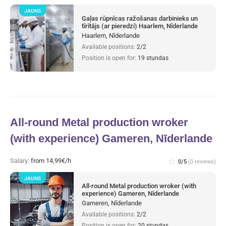
JAUNS
Gaļas rūpnīcas ražošanas darbinieks un
tīrītājs (ar pieredzi) Haarlem, Nīderlande
Haarlem, Nīderlande
Available positions:
2/2
Position is open for:
19 stundas
All-round Metal production wroker
(with experience) Gameren, Nīderlande
Salary:
from 14,99€/h
star_border
0/5
(0 reviews)
JAUNS
All-round Metal production wroker (with
experience) Gameren, Nīderlande
Gameren, Nīderlande
Available positions:
2/2
Position is open for:
20 stundas