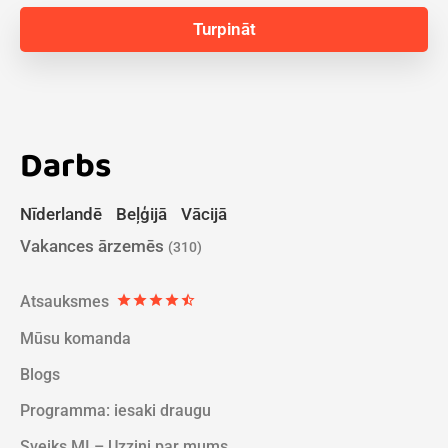
Darbs
Nīderlandē
Beļģijā
Vācijā
Vakances ārzemēs
(310)
Atsauksmes
star
star
star
star
star_half
Mūsu komanda
Blogs
Programma: iesaki draugu
Sveiks MI – Uzzini par mums