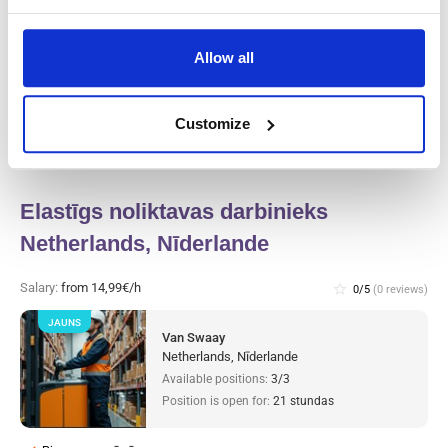
Noliktavas darbinieks (bez sodāmības)
Heijen, Nīderlande
Heijen, Nīderlande
Allow all
Available positions:
2/2
Position is open for:
21 stundas
Customize
check
Pieņemam arī pārus
Elastīgs noliktavas darbinieks
Netherlands, Nīderlande
Salary:
from 14,99€/h
star_border
0/5
(0 reviews)
JAUNS
Van Swaay
Netherlands, Nīderlande
Available positions:
3/3
Position is open for:
21 stundas