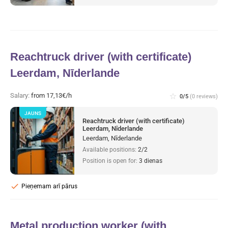
Reachtruck driver (with certificate)
Leerdam, Nīderlande
Salary:
from 17,13€/h
star_border
0/5
(0 reviews)
JAUNS
Reachtruck driver (with certificate)
Leerdam, Nīderlande
Leerdam, Nīderlande
Available positions:
2/2
Position is open for:
3 dienas
check
Pieņemam arī pārus
Metal production worker (with