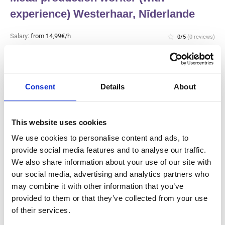
experience) Westerhaar, Nīderlande
Salary:
from 14,99€/h
star_border
0/5
(0 reviews)
JAUNS
Metal production worker (with
experience) Westerhaar, Nīderlande
Westerhaar, Nīderlande
Consent
Details
About
Available positions:
2/2
Position is open for:
3 dienas
This website uses cookies
We use cookies to personalise content and ads, to
provide social media features and to analyse our traffic.
We also share information about your use of our site with
Gaļas rūpnīcas ražošanas darbinieks
our social media, advertising and analytics partners who
un tīrītājs (ar pieredzi) Haarlem,
may combine it with other information that you’ve
Nīderlande
provided to them or that they’ve collected from your use
of their services.
Salary:
from 14,99€/h
star_border
0/5
(0 reviews)