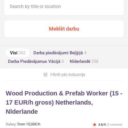
Visi
262
Darba piedāvājumi Beļģijā
4
Darba Piedāvājumus Vācijā
0
Nīderlandē
258
tune
Filtrēt pēc industrija
Wood Production & Prefab Worker (15 -
17 EUR/h gross) Netherlands,
Nīderlande
Salary:
from 15,00€/h
star
3.8/5
(5 reviews)