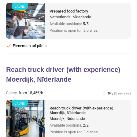
JAUNS
Prepared food factory
Netherlands, Nīderlande
Available positions:
5/5
Position is open for:
2 dienas
check
Pieņemam arī pārus
Reach truck driver (with experience)
Moerdijk, Nīderlande
Salary:
from 15,45€/h
star_border
0/5
(0 reviews)
JAUNS
Reach truck driver (with experience)
Moerdijk, Nīderlande
Moerdijk, Nīderlande
Available positions:
2/2
Position is open for:
3 dienas