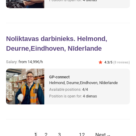
Noliktavas darbinieks. Helmond,
Deurne,Eindhoven, Nīderlande
Salary:
from 14,99€/h
star
4.3/5
(8 reviews)
GP-connect
Helmond, Deurne,Eindhoven, Nīderlande
Available positions:
4/4
Position is open for:
4 dienas
1
2
3
…
12
Next
→