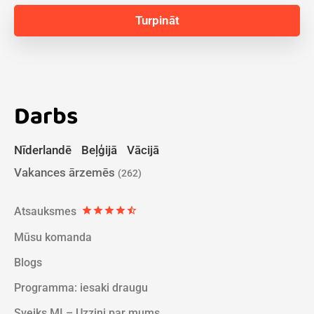
Darbs
Nīderlandē
Beļģijā
Vācijā
Vakances ārzemēs
(262)
Atsauksmes
star
star
star
star
star_half
Mūsu komanda
Blogs
Programma: iesaki draugu
Sveiks MI – Uzzini par mums