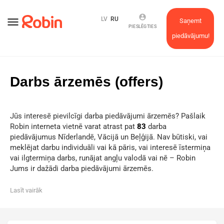
account_circle
menu
LV
RU
Saņemt
PIESLĒGTIES
piedāvājumu!
Darbs ārzemēs (offers)
Jūs interesē pievilcīgi darba piedāvājumi ārzemēs? Pašlaik
Robin interneta vietnē varat atrast pat
83
darba
piedāvājumus Nīderlandē, Vācijā un Beļģijā. Nav būtiski, vai
meklējat darbu individuāli vai kā pāris, vai interesē īstermiņa
vai ilgtermiņa darbs, runājat angļu valodā vai nē – Robin
Jums ir dažādi darba piedāvājumi ārzemēs.
Lasīt vairāk