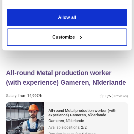
Gaļas rūpnīcas ražošanas darbinieks un
tīrītājs (ar pieredzi) Haarlem, Nīderlande
Allow all
Haarlem, Nīderlande
Available positions:
2/2
Position is open for:
4 dienas
Customize
All-round Metal production worker
(with experience) Gameren, Nīderlande
Salary:
from 14,99€/h
star_border
0/5
(0 reviews)
All-round Metal production worker (with
experience) Gameren, Nīderlande
Gameren, Nīderlande
Available positions:
2/2
Position is open for:
4 dienas