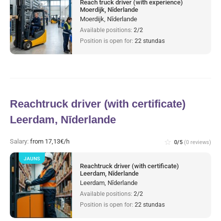
Reach truck driver (with experience)
Moerdijk, Nīderlande
Moerdijk, Nīderlande
Available positions:
2/2
Position is open for:
22 stundas
Reachtruck driver (with certificate)
Leerdam, Nīderlande
Salary:
from 17,13€/h
star_border
0/5
(0 reviews)
JAUNS
Reachtruck driver (with certificate)
Leerdam, Nīderlande
Leerdam, Nīderlande
Available positions:
2/2
Position is open for:
22 stundas