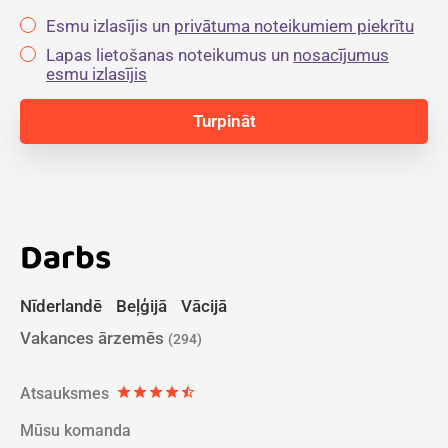
Esmu izlasījis un
privātuma noteikumiem piekrītu
Lapas lietošanas noteikumus un
nosacījumus
esmu izlasījis
Darbs
Nīderlandē
Beļģijā
Vācijā
Vakances ārzemēs
(294)
Atsauksmes
star
star
star
star
star_half
Mūsu komanda