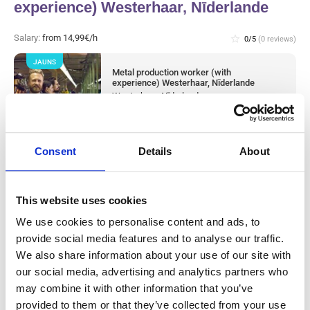
experience) Westerhaar, Nīderlande
Salary:
from 14,99€/h
star_border
0/5
(0 reviews)
JAUNS
Metal production worker (with
experience) Westerhaar, Nīderlande
Westerhaar, Nīderlande
Available positions:
2/2
Position is open for:
1 diena
Consent
Details
About
This website uses cookies
Warehouse worker sorter Tilburg,
We use cookies to personalise content and ads, to
Nīderlande
provide social media features and to analyse our traffic.
We also share information about your use of our site with
Salary:
from 14,99€/h
star_border
0/5
(0 reviews)
our social media, advertising and analytics partners who
may combine it with other information that you’ve
JAUNS
Knapen Service
provided to them or that they’ve collected from your use