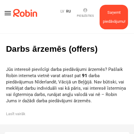
account_circle
menu
LV
RU
Saņemt
PIESLĒGTIES
piedāvājumu!
Darbs ārzemēs (offers)
Jūs interesē pievilcīgi darba piedāvājumi ārzemēs? Pašlaik
Robin interneta vietnē varat atrast pat
91
darba
piedāvājumus Nīderlandē, Vācijā un Beļģijā. Nav būtiski, vai
meklējat darbu individuāli vai kā pāris, vai interesē īstermiņa
vai ilgtermiņa darbs, runājat angļu valodā vai nē – Robin
Jums ir dažādi darba piedāvājumi ārzemēs.
Lasīt vairāk