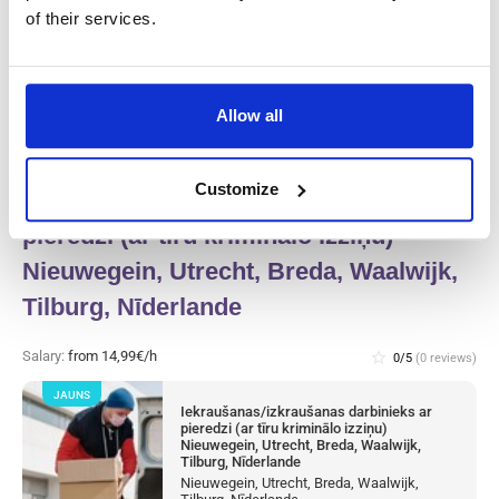
Tilburg, Nīderlande
of their services.
Available positions:
10/10
Position is open for:
1 diena
Allow all
Customize
Iekraušanas/izkraušanas darbinieks ar
pieredzi (ar tīru kriminālo izziņu)
Nieuwegein, Utrecht, Breda, Waalwijk,
Tilburg, Nīderlande
Salary:
from 14,99€/h
star_border
0/5
(0 reviews)
JAUNS
Iekraušanas/izkraušanas darbinieks ar
pieredzi (ar tīru kriminālo izziņu)
Nieuwegein, Utrecht, Breda, Waalwijk,
Tilburg, Nīderlande
Nieuwegein, Utrecht, Breda, Waalwijk,