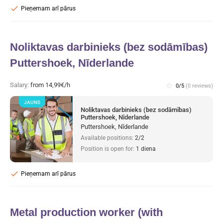
check
Pieņemam arī pārus
Noliktavas darbinieks (bez sodāmības)
Puttershoek, Nīderlande
Salary:
from 14,99€/h
star_border
0/5
(0 reviews)
JAUNS
Noliktavas darbinieks (bez sodāmības)
Puttershoek, Nīderlande
Puttershoek, Nīderlande
Available positions:
2/2
Position is open for:
1 diena
check
Pieņemam arī pārus
Metal production worker (with