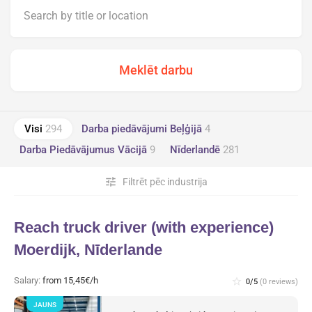
Visi
294
Darba piedāvājumi Beļģijā
4
Darba Piedāvājumus Vācijā
9
Nīderlandē
281
tune
Filtrēt pēc industrija
Reach truck driver (with experience)
Moerdijk, Nīderlande
Salary:
from 15,45€/h
star_border
0/5
(0 reviews)
JAUNS