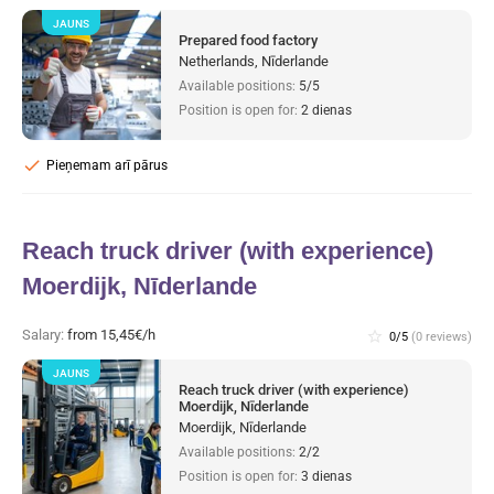
JAUNS
Prepared food factory
Netherlands, Nīderlande
Available positions:
5/5
Position is open for:
2 dienas
check
Pieņemam arī pārus
Reach truck driver (with experience)
Moerdijk, Nīderlande
Salary:
from 15,45€/h
star_border
0/5
(0 reviews)
JAUNS
Reach truck driver (with experience)
Moerdijk, Nīderlande
Moerdijk, Nīderlande
Available positions:
2/2
Position is open for:
3 dienas