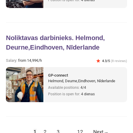
Noliktavas darbinieks. Helmond,
Deurne,Eindhoven, Nīderlande
Salary:
from 14,99€/h
star
4.3/5
(8 reviews)
GP-connect
Helmond, Deurne,Eindhoven, Nīderlande
Available positions:
4/4
Position is open for:
4 dienas
1
2
3
…
12
Next
→