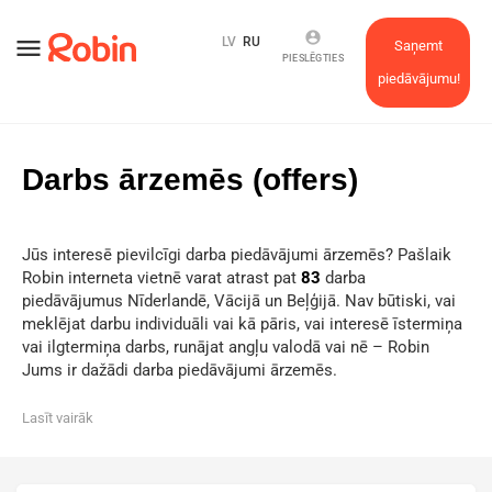
account_circle
menu
LV
RU
Saņemt
PIESLĒGTIES
piedāvājumu!
Darbs ārzemēs (offers)
Jūs interesē pievilcīgi darba piedāvājumi ārzemēs? Pašlaik
Robin interneta vietnē varat atrast pat
83
darba
piedāvājumus Nīderlandē, Vācijā un Beļģijā. Nav būtiski, vai
meklējat darbu individuāli vai kā pāris, vai interesē īstermiņa
vai ilgtermiņa darbs, runājat angļu valodā vai nē – Robin
Jums ir dažādi darba piedāvājumi ārzemēs.
Lasīt vairāk