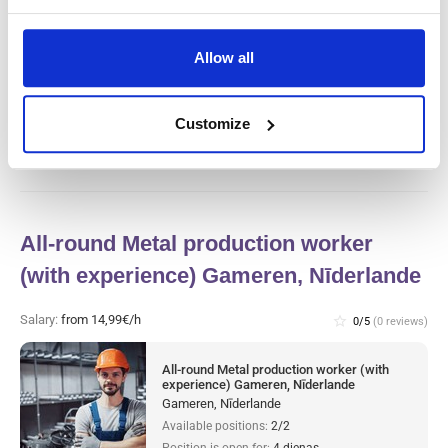
Gaļas rūpnīcas ražošanas darbinieks un
tīrītājs (ar pieredzi) Haarlem, Nīderlande
Allow all
Haarlem, Nīderlande
Available positions:
2/2
Position is open for:
4 dienas
Customize
All-round Metal production worker
(with experience) Gameren, Nīderlande
Salary:
from 14,99€/h
star_border
0/5
(0 reviews)
All-round Metal production worker (with
experience) Gameren, Nīderlande
Gameren, Nīderlande
Available positions:
2/2
Position is open for:
4 dienas