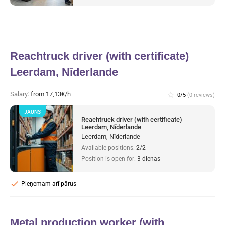
Reachtruck driver (with certificate)
Leerdam, Nīderlande
Salary:
from 17,13€/h
star_border
0/5
(0 reviews)
JAUNS
Reachtruck driver (with certificate)
Leerdam, Nīderlande
Leerdam, Nīderlande
Available positions:
2/2
Position is open for:
3 dienas
check
Pieņemam arī pārus
Metal production worker (with