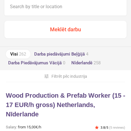
Visi
262
Darba piedāvājumi Beļģijā
4
Darba Piedāvājumus Vācijā
0
Nīderlandē
258
tune
Filtrēt pēc industrija
Wood Production & Prefab Worker (15 -
17 EUR/h gross) Netherlands,
Nīderlande
Salary:
from 15,00€/h
star
3.8/5
(5 reviews)