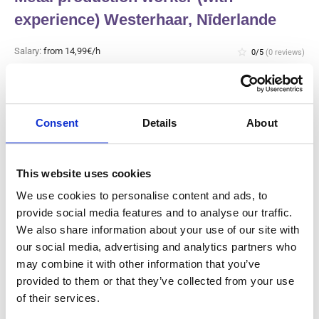
experience) Westerhaar, Nīderlande
Salary:
from 14,99€/h
star_border
0/5
(0 reviews)
JAUNS
Metal production worker (with
experience) Westerhaar, Nīderlande
Westerhaar, Nīderlande
Consent
Details
About
Available positions:
2/2
Position is open for:
3 dienas
This website uses cookies
We use cookies to personalise content and ads, to
provide social media features and to analyse our traffic.
We also share information about your use of our site with
Gaļas rūpnīcas ražošanas darbinieks
our social media, advertising and analytics partners who
un tīrītājs (ar pieredzi) Haarlem,
may combine it with other information that you’ve
Nīderlande
provided to them or that they’ve collected from your use
of their services.
Salary:
from 14,99€/h
star_border
0/5
(0 reviews)