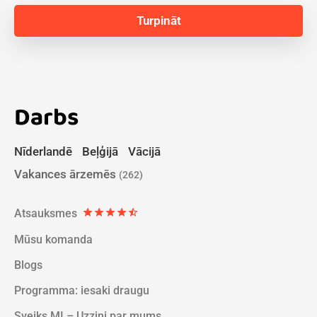
Darbs
Nīderlandē
Beļģijā
Vācijā
Vakances ārzemēs
(262)
Atsauksmes
star
star
star
star
star_half
Mūsu komanda
Blogs
Programma: iesaki draugu
Sveiks MI – Uzzini par mums