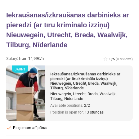
Iekraušanas/izkraušanas darbinieks ar
pieredzi (ar tīru kriminālo izziņu)
Nieuwegein, Utrecht, Breda, Waalwijk,
Tilburg, Nīderlande
Salary:
from 14,99€/h
star_border
0/5
(0 reviews)
JAUNS
Iekraušanas/izkraušanas darbinieks ar
pieredzi (ar tīru kriminālo izziņu)
Nieuwegein, Utrecht, Breda, Waalwijk,
Tilburg, Nīderlande
Nieuwegein, Utrecht, Breda, Waalwijk,
Tilburg, Nīderlande
Available positions:
2/2
Position is open for:
13 stundas
check
Pieņemam arī pārus