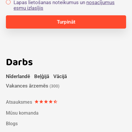
Lapas lietošanas noteikumus un
nosacījumus
esmu izlasījis
Darbs
Nīderlandē
Beļģijā
Vācijā
Vakances ārzemēs
(300)
Atsauksmes
star
star
star
star
star_half
Mūsu komanda
Blogs