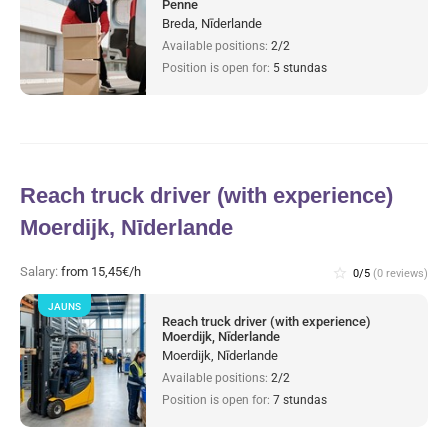
Penne
Breda, Nīderlande
Available positions:
2/2
Position is open for:
5 stundas
Reach truck driver (with experience)
Moerdijk, Nīderlande
Salary:
from 15,45€/h
star_border
0/5
(0 reviews)
JAUNS
Reach truck driver (with experience)
Moerdijk, Nīderlande
Moerdijk, Nīderlande
Available positions:
2/2
Position is open for:
7 stundas