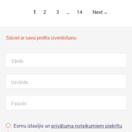
1
2
3
…
14
Next
→
Sāciet ar sava profila izveidošanu
Vārds
Uzvārds
E-pasts
Esmu izlasījis un
privātuma noteikumiem piekrītu