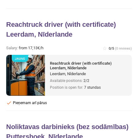
Reachtruck driver (with certificate)
Leerdam, Nīderlande
Salary:
from 17,13€/h
star_border
0/5
(0 reviews)
JAUNS
Reachtruck driver (with certificate)
Leerdam, Nīderlande
Leerdam, Nīderlande
Available positions:
2/2
Position is open for:
7 stundas
check
Pieņemam arī pārus
Noliktavas darbinieks (bez sodāmības)
Puttershoek, Nīderlande