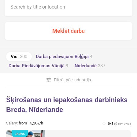
Visi
300
Darba piedāvājumi Beļģijā
4
Darba Piedāvājumus Vācijā
9
Nīderlandē
287
tune
Filtrēt pēc industrija
Šķirošanas un iepakošanas darbinieks
Breda, Nīderlande
Salary:
from 15,20€/h
star_border
0/5
(0 reviews)
JAUNS