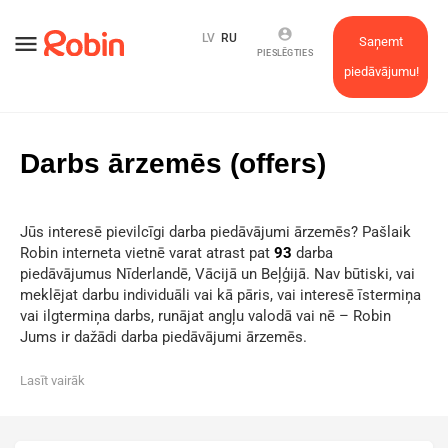
account_circle
menu
LV
RU
Saņemt
PIESLĒGTIES
piedāvājumu!
Darbs ārzemēs (offers)
Jūs interesē pievilcīgi darba piedāvājumi ārzemēs? Pašlaik
Robin interneta vietnē varat atrast pat
93
darba
piedāvājumus Nīderlandē, Vācijā un Beļģijā. Nav būtiski, vai
meklējat darbu individuāli vai kā pāris, vai interesē īstermiņa
vai ilgtermiņa darbs, runājat angļu valodā vai nē – Robin
Jums ir dažādi darba piedāvājumi ārzemēs.
Lasīt vairāk