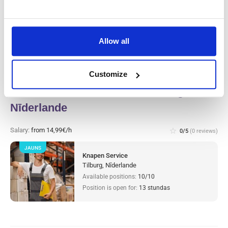
Westerhaar, Nīderlande
Available positions:
2/2
Position is open for:
12 stundas
Allow all
Customize
Warehouse worker sorter Tilburg,
Nīderlande
Salary:
from 14,99€/h
star_border
0/5
(0 reviews)
JAUNS
Knapen Service
Tilburg, Nīderlande
Available positions:
10/10
Position is open for:
13 stundas