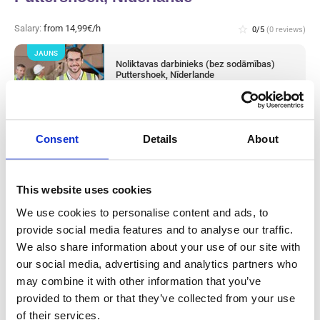
Salary:
from 14,99€/h
star_border
0/5
(0 reviews)
JAUNS
Noliktavas darbinieks (bez sodāmības)
Puttershoek, Nīderlande
Puttershoek, Nīderlande
Available positions:
2/2
Position is open for:
11 stundas
Consent
Details
About
check
Pieņemam arī pārus
This website uses cookies
Metal production worker (with
We use cookies to personalise content and ads, to
provide social media features and to analyse our traffic.
experience) Westerhaar, Nīderlande
We also share information about your use of our site with
our social media, advertising and analytics partners who
Salary:
from 14,99€/h
star_border
0/5
(0 reviews)
may combine it with other information that you’ve
JAUNS
provided to them or that they’ve collected from your use
Metal production worker (with
experience) Westerhaar, Nīderlande
of their services.