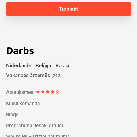
Darbs
Nīderlandē
Beļģijā
Vācijā
Vakances ārzemēs
(262)
Atsauksmes
star
star
star
star
star_half
Mūsu komanda
Blogs
Programma: iesaki draugu
Sveiks MI – Uzzini par mums