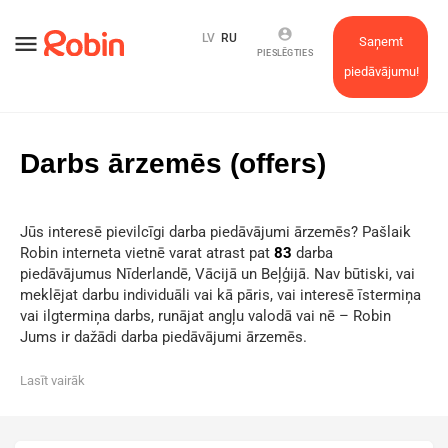
account_circle
menu
LV
RU
Saņemt
PIESLĒGTIES
piedāvājumu!
Darbs ārzemēs (offers)
Jūs interesē pievilcīgi darba piedāvājumi ārzemēs? Pašlaik
Robin interneta vietnē varat atrast pat
83
darba
piedāvājumus Nīderlandē, Vācijā un Beļģijā. Nav būtiski, vai
meklējat darbu individuāli vai kā pāris, vai interesē īstermiņa
vai ilgtermiņa darbs, runājat angļu valodā vai nē – Robin
Jums ir dažādi darba piedāvājumi ārzemēs.
Lasīt vairāk