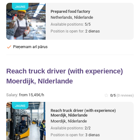
JAUNS
Prepared food factory
Netherlands, Nīderlande
Available positions:
5/5
Position is open for:
2 dienas
check
Pieņemam arī pārus
Reach truck driver (with experience)
Moerdijk, Nīderlande
Salary:
from 15,45€/h
star_border
0/5
(0 reviews)
JAUNS
Reach truck driver (with experience)
Moerdijk, Nīderlande
Moerdijk, Nīderlande
Available positions:
2/2
Position is open for:
3 dienas