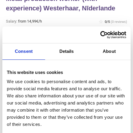
experience) Westerhaar, Nīderlande
Salary:
from 14,99€/h
star_border
0/5
(0 reviews)
JAUNS
Metal production worker (with
experience) Westerhaar, Nīderlande
Westerhaar, Nīderlande
Consent
Details
About
Available positions:
2/2
Position is open for:
3 dienas
This website uses cookies
We use cookies to personalise content and ads, to
provide social media features and to analyse our traffic.
We also share information about your use of our site with
Gaļas rūpnīcas ražošanas darbinieks
our social media, advertising and analytics partners who
un tīrītājs (ar pieredzi) Haarlem,
may combine it with other information that you’ve
Nīderlande
provided to them or that they’ve collected from your use
of their services.
Salary:
from 14,99€/h
star_border
0/5
(0 reviews)