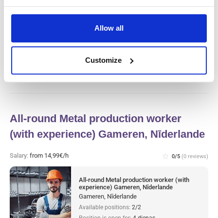
Gaļas rūpnīcas ražošanas darbinieks un
tīrītājs (ar pieredzi) Haarlem, Nīderlande
Allow all
Haarlem, Nīderlande
Available positions:
2/2
Position is open for:
4 dienas
Customize
All-round Metal production worker
(with experience) Gameren, Nīderlande
Salary:
from 14,99€/h
star_border
0/5
(0 reviews)
All-round Metal production worker (with
experience) Gameren, Nīderlande
Gameren, Nīderlande
Available positions:
2/2
Position is open for:
4 dienas