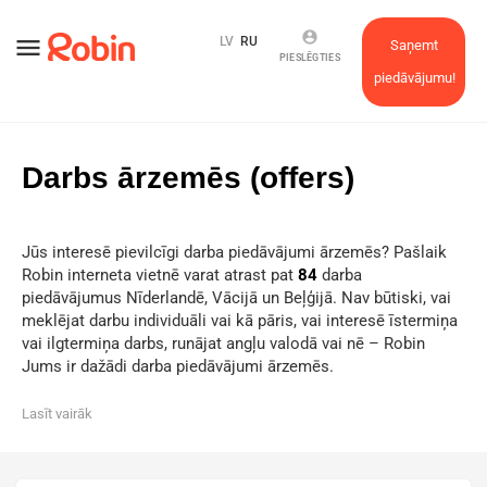
account_circle
menu
LV
RU
Saņemt
PIESLĒGTIES
piedāvājumu!
Darbs ārzemēs (offers)
Jūs interesē pievilcīgi darba piedāvājumi ārzemēs? Pašlaik
Robin interneta vietnē varat atrast pat
84
darba
piedāvājumus Nīderlandē, Vācijā un Beļģijā. Nav būtiski, vai
meklējat darbu individuāli vai kā pāris, vai interesē īstermiņa
vai ilgtermiņa darbs, runājat angļu valodā vai nē – Robin
Jums ir dažādi darba piedāvājumi ārzemēs.
Lasīt vairāk