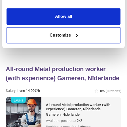
JAUNS
Gaļas rūpnīcas ražošanas darbinieks un
tīrītājs (ar pieredzi) Haarlem, Nīderlande
Allow all
Haarlem, Nīderlande
Available positions:
2/2
Position is open for:
3 dienas
Customize
All-round Metal production worker
(with experience) Gameren, Nīderlande
Salary:
from 14,99€/h
star_border
0/5
(0 reviews)
JAUNS
All-round Metal production worker (with
experience) Gameren, Nīderlande
Gameren, Nīderlande
Available positions:
2/2
Position is open for:
3 dienas