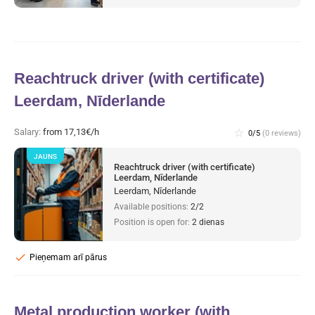
Reachtruck driver (with certificate)
Leerdam, Nīderlande
Salary:
from 17,13€/h
star_border
0/5
(0 reviews)
JAUNS
Reachtruck driver (with certificate)
Leerdam, Nīderlande
Leerdam, Nīderlande
Available positions:
2/2
Position is open for:
2 dienas
check
Pieņemam arī pārus
Metal production worker (with