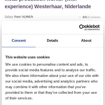
experience) Westerhaar, Nīderlande
Salary:
from 14,99€/h
star_border
0/5
(0 reviews)
JAUNS
Metal production worker (with
experience) Westerhaar, Nīderlande
Westerhaar, Nīderlande
Consent
Details
About
Available positions:
2/2
Position is open for:
2 dienas
This website uses cookies
We use cookies to personalise content and ads, to
provide social media features and to analyse our traffic.
We also share information about your use of our site with
Gaļas rūpnīcas ražošanas darbinieks
our social media, advertising and analytics partners who
un tīrītājs (ar pieredzi) Haarlem,
may combine it with other information that you’ve
Nīderlande
provided to them or that they’ve collected from your use
of their services.
Salary:
from 14,99€/h
star_border
0/5
(0 reviews)