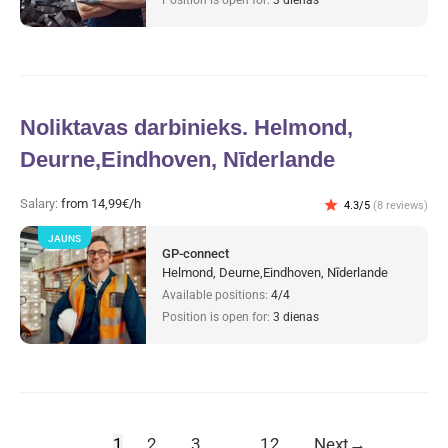
Noliktavas darbinieks. Helmond,
Deurne,Eindhoven, Nīderlande
Salary:
from 14,99€/h
star
4.3/5
(8 reviews)
JAUNS
GP-connect
Helmond, Deurne,Eindhoven, Nīderlande
Available positions:
4/4
Position is open for:
3 dienas
1
2
3
…
12
Next
→