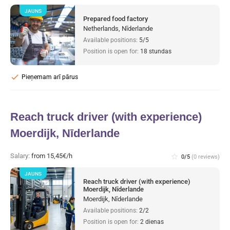
JAUNS
Prepared food factory
Netherlands, Nīderlande
Available positions:
5/5
Position is open for:
18 stundas
check
Pieņemam arī pārus
Reach truck driver (with experience)
Moerdijk, Nīderlande
Salary:
from 15,45€/h
star_border
0/5
(0 reviews)
JAUNS
Reach truck driver (with experience)
Moerdijk, Nīderlande
Moerdijk, Nīderlande
Available positions:
2/2
Position is open for:
2 dienas