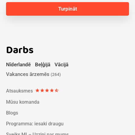
Darbs
Nīderlandē
Beļģijā
Vācijā
Vakances ārzemēs
(264)
Atsauksmes
star
star
star
star
star_half
Mūsu komanda
Blogs
Programma: iesaki draugu
Sveiks MI – Uzzini par mums