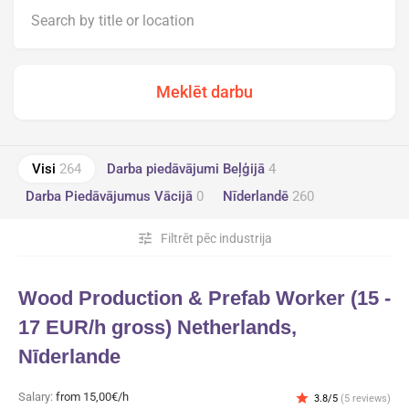
Visi
264
Darba piedāvājumi Beļģijā
4
Darba Piedāvājumus Vācijā
0
Nīderlandē
260
tune
Filtrēt pēc industrija
Wood Production & Prefab Worker (15 -
17 EUR/h gross) Netherlands,
Nīderlande
Salary:
from 15,00€/h
star
3.8/5
(5 reviews)