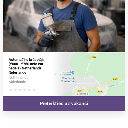
Automašīnu krāsotājs
(€600 - €750 neto eur
nedēļā) Netherlands,
Nīderlande
Netherlands,
Nīderlande
star
star
star
star
star
0
Pieteikties uz vakanci