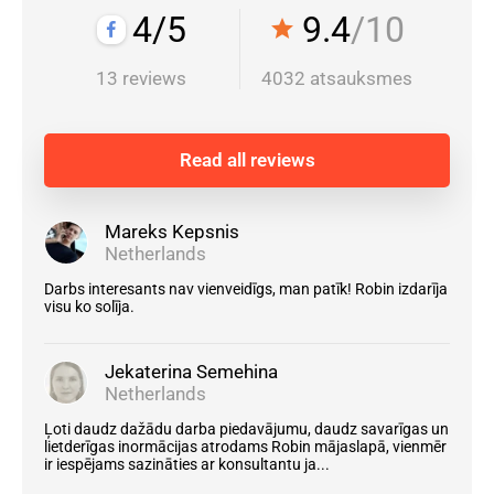
4/5
9.4
/10
star
13 reviews
4032 atsauksmes
Read all reviews
Mareks Kepsnis
Netherlands
Darbs interesants nav vienveidīgs, man patīk! Robin izdarīja
visu ko solīja.
Jekaterina Semehina
Netherlands
Ļoti daudz dažādu darba piedavājumu, daudz savarīgas un
lietderīgas inormācijas atrodams Robin mājaslapā, vienmēr
ir iespējams sazināties ar konsultantu ja...