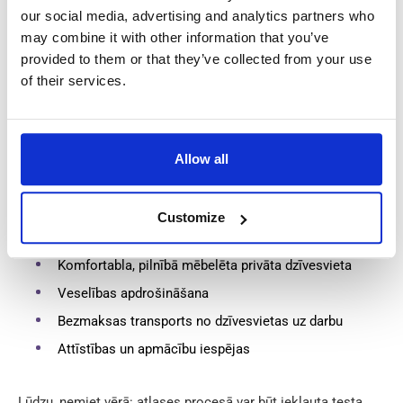
our social media, advertising and analytics partners who
Ilgtermiņa un stabils darbs profesionālā un modernā
may combine it with other information that you’ve
vidē
provided to them or that they’ve collected from your use
Vismaz 40 darba stundas nedēļā ar virsstundu
of their services.
iespējām
Konkurētspējīga alga:
Allow all
Bruto stundas likme: 19,50 € – 24,50 €
Neto nedēļas alga: 600 € – 750 € (balstoties uz
38–40 stundām)
Customize
Komfortabla, pilnībā mēbelēta privāta dzīvesvieta
Veselības apdrošināšana
Bezmaksas transports no dzīvesvietas uz darbu
Attīstības un apmācību iespējas
Lūdzu, ņemiet vērā: atlases procesā var būt iekļauta testa