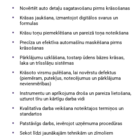
Novērtēt auto detaļu sagatavošanu pirms krāsošanas
Krāsas jaukšana, izmantojot digitālos svarus un
formulas
Krāsu toņu piemeklēšana un pareizā toņa noteikšana
Precīza un efektīva automašīnu maskēšana pirms
krāsošanas
Pārklājumu uzklāšana, tostarp ūdens bāzes krāsas,
laka un trīsslāņu sistēmas
Krāsoto virsmu pulēšana, lai novērstu defektus
(piemēram, putekļus, notecējumus un pārklājuma
nevienmērības)
Instrumentu un aprīkojuma droša un pareiza lietošana,
uzturot tīru un kārtīgu darba vidi
Kvalitatīva darba veikšana noteiktajos termiņos un
standartos
Patstāvīgs darbs, ievērojot uzņēmuma procedūras
Sekot līdzi jaunākajām tehnikām un zīmoliem