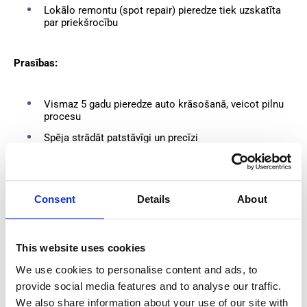
Lokālo remontu (spot repair) pieredze tiek uzskatīta
par priekšrocību
Prasības:
Vismaz 5 gadu pieredze auto krāsošanā, veicot pilnu
procesu
Spēja strādāt patstāvīgi un precīzi
Elastīgums, komandas darbs un uzmanība detaļām
Personīgo aizsardzības līdzekļu (PPE) lietošana
vienmēr
Consent
Details
About
Pieredze spot repair tehnikās ir priekšrocība
Derīga B kategorijas autovadītāja apliecība ir
priekšrocība
This website uses cookies
We use cookies to personalise content and ads, to
provide social media features and to analyse our traffic.
Ko mēs piedāvājam:
We also share information about your use of our site with