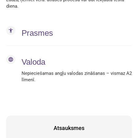
diena.
accessibility
Prasmes
language
Valoda
Nepieciešamas angļu valodas zināšanas – vismaz A2
līmenī.
Atsauksmes