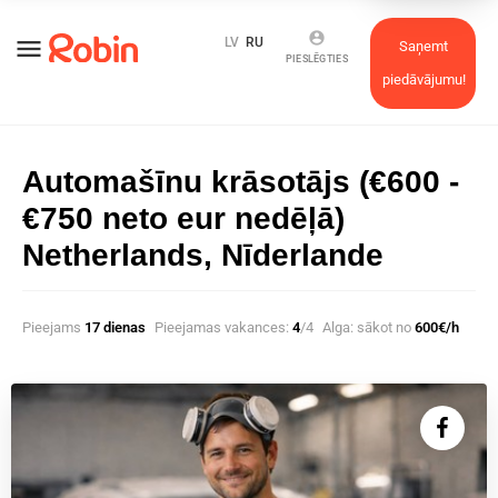
account_circle
menu
LV
RU
Saņemt
PIESLĒGTIES
piedāvājumu!
Automašīnu krāsotājs (€600 -
€750 neto eur nedēļā)
Netherlands, Nīderlande
Pieejams
17 dienas
Pieejamas vakances:
4
/4
Alga: sākot no
600€/h