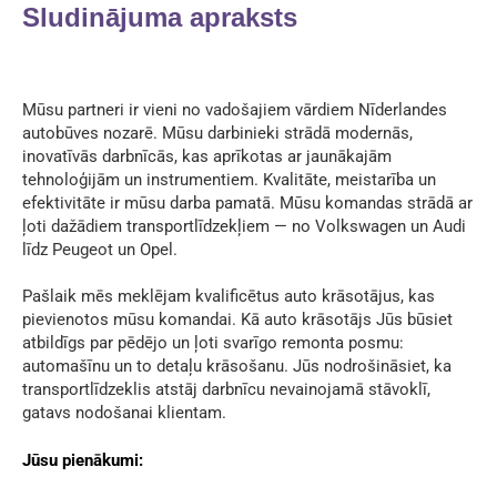
Sludinājuma apraksts
Mūsu partneri ir vieni no vadošajiem vārdiem Nīderlandes
autobūves nozarē. Mūsu darbinieki strādā modernās,
inovatīvās darbnīcās, kas aprīkotas ar jaunākajām
tehnoloģijām un instrumentiem. Kvalitāte, meistarība un
efektivitāte ir mūsu darba pamatā. Mūsu komandas strādā ar
ļoti dažādiem transportlīdzekļiem — no Volkswagen un Audi
līdz Peugeot un Opel.
Pašlaik mēs meklējam kvalificētus auto krāsotājus, kas
pievienotos mūsu komandai. Kā auto krāsotājs Jūs būsiet
atbildīgs par pēdējo un ļoti svarīgo remonta posmu:
automašīnu un to detaļu krāsošanu. Jūs nodrošināsiet, ka
transportlīdzeklis atstāj darbnīcu nevainojamā stāvoklī,
gatavs nodošanai klientam.
Jūsu pienākumi: