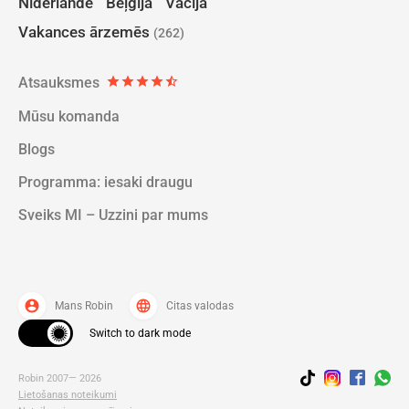
Nīderlandē
Beļģijā
Vācijā
Vakances ārzemēs
(262)
Atsauksmes
star
star
star
star
star_half
Mūsu komanda
Blogs
Programma: iesaki draugu
Sveiks MI – Uzzini par mums
account_circle
language
Mans Robin
Citas valodas
Switch to dark mode
Robin 2007— 2026
Lietošanas noteikumi