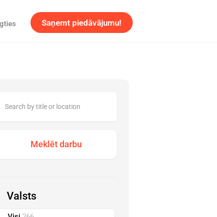
Saņemt piedāvājumu!
gties
Valsts
Visi
266