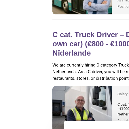
Availab
Positio
C cat. Truck Driver – 
own car) (€800 - €100
Nīderlande
We are currently hiring C category Truck 
Netherlands. As a C driver, you will be 
restaurants, stores, or distribution poi
Salary
C cat. 
- €100
Nether
Availab
Positio