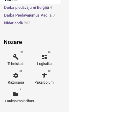
Darba piedāvājumi Beļģijā
4
Darba Piedāvājumus Vācijā
0
Nīderlandē
262
Nozare
137
79
build
dashboard
Tehniskais
Loģistika
35
10
settings
accessibility
Ražošana
Pakalpojumi
5
folder
Lauksaimniecības