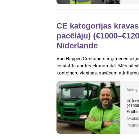
CE kategorijas kravas
pacēlāju) (€1000–€120
Nīderlande
Van Happen Containers ir ģimenes uzņē
iesaistīts aprites ekonomikā. Mēs pārvē
konteineru vienības, savācam atkritumu
Salary
CE kat
(€1000
Eindho
Availab
Positio