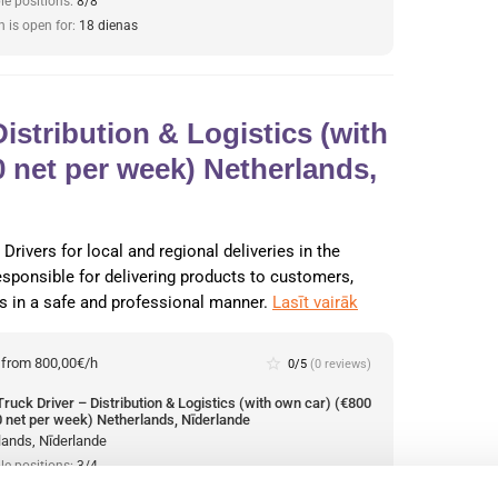
le positions:
8/8
n is open for:
18 dienas
Distribution & Logistics (with
0 net per week) Netherlands,
Drivers for local and regional deliveries in the
responsible for delivering products to customers,
nts in a safe and professional manner.
Lasīt vairāk
:
from 800,00€/h
star_border
0/5
(0 reviews)
Truck Driver – Distribution & Logistics (with own car) (€800
0 net per week) Netherlands, Nīderlande
lands, Nīderlande
le positions:
3/4
n is open for:
25 dienas