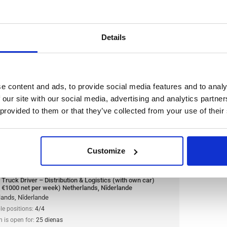
Details
 Distribution & Logistics
- €1000 net per week)
nde
e content and ads, to provide social media features and to analy
 our site with our social media, advertising and analytics partn
e CE Truck Drivers to join logistics and distribution
 provided to them or that they’ve collected from your use of their
ll transport goods between distribution centres,
rs while working with modern trucks and
irāk
Customize
:
from 800,00€/h
star_border
0/5
(0 reviews)
 Truck Driver – Distribution & Logistics (with own car)
- €1000 net per week) Netherlands, Nīderlande
lands, Nīderlande
le positions:
4/4
n is open for:
25 dienas