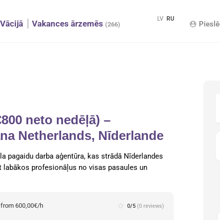
LV
RU
Vācijā
Vakances ārzemēs
Pieslē
account_circle
(266)
€800 neto nedēļā) –
 Netherlands, Nīderlande
la pagaidu darba aģentūra, kas strādā Nīderlandes
st labākos profesionāļus no visas pasaules un
:
from 600,00€/h
star_border
0/5
(0 reviews)