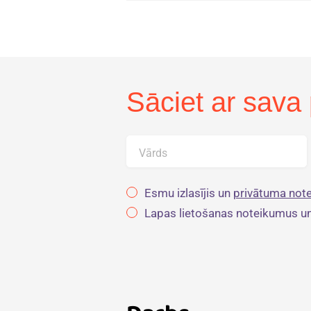
Sāciet ar sava 
Vārds
Esmu izlasījis un
privātuma note
Lapas lietošanas noteikumus u