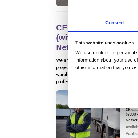
Consent
CE cat. Truck Driver –
(with own car) (€800 
This website uses cookies
Netherlands, Nīderla
We use cookies to personalis
information about your use of
We are looking for motivated and reliabl
other information that you’ve
projects across the Netherlands. You wi
warehouses, supermarkets, and custome
professional planning systems.
Lasīt va
Salary
CE cat.
(€800 
Nether
Availab
Positio