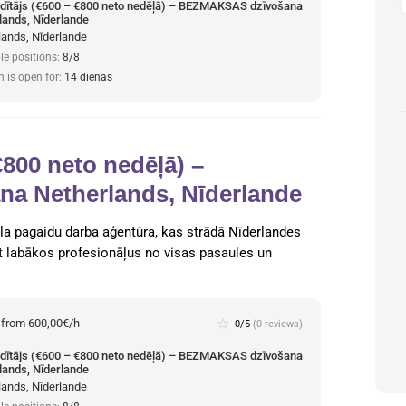
dītājs (€600 – €800 neto nedēļā) – BEZMAKSAS dzīvošana
lands, Nīderlande
lands, Nīderlande
le positions:
8/8
n is open for:
14 dienas
€800 neto nedēļā) –
 Netherlands, Nīderlande
la pagaidu darba aģentūra, kas strādā Nīderlandes
st labākos profesionāļus no visas pasaules un
:
from 600,00€/h
star_border
0/5
(0 reviews)
dītājs (€600 – €800 neto nedēļā) – BEZMAKSAS dzīvošana
lands, Nīderlande
lands, Nīderlande