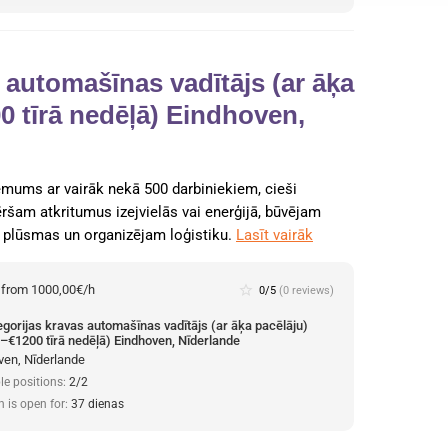
 automašīnas vadītājs (ar āķa
0 tīrā nedēļā) Eindhoven,
mums ar vairāk nekā 500 darbiniekiem, cieši
ršam atkritumus izejvielās vai enerģijā, būvējam
 plūsmas un organizējam loģistiku.
Lasīt vairāk
:
from 1000,00€/h
star_border
0/5
(0 reviews)
egorijas kravas automašīnas vadītājs (ar āķa pacēlāju)
–€1200 tīrā nedēļā) Eindhoven, Nīderlande
ven, Nīderlande
le positions:
2/2
n is open for:
37 dienas