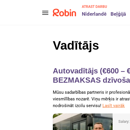
ATRAST DARBU
menu
Nīderlandē
Beļģijā
Vadītājs
Autovadītājs (€600 – 
BEZMAKSAS dzīvošana
Mūsu sadarbības partneris ir profesionā
viesmīlības nozarē. Viņu mērķis ir atra
nodrošināt izcilu servisu!
Lasīt vairāk
Salary