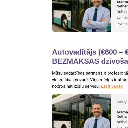
Autova
Nether
Nether
Availab
Positio
Autovadītājs (€600 – 
BEZMAKSAS dzīvošana
Mūsu sadarbības partneris ir profesionā
viesmīlības nozarē. Viņu mērķis ir atra
nodrošināt izcilu servisu!
Lasīt vairāk
Salary
Autova
Nether
Nether