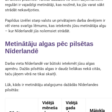
regulāri ir vajadzīgi metinātāji, kas nozīmē, ka jūs varat sākt
strādāt nekavējoties.
Papildus izvēlei starp valsts un privātajiem darba devējiem ir
vēl viens svarīgs lēmums, kas ietekmēs jūsu
metinātāja algu
– kur Nīderlandē jūs nolemsiet strādāt.
Metinātāju algas pēc pilsētas
Nīderlandē
Darba vieta Nīderlandē var būtiski ietekmēt jūsu algas
apmēru. Dažās pilsētās algas ir daudz lielākas nekā citās,
taču jāņem vērā ne tikai skaitļi.
Lūk, kāds ir metinātāju atalgojums dažādās Nīderlandes
pilsētās:
Vidējā
Vidējā
mēneša
gada
Mājokļa