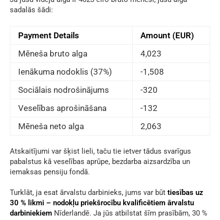
sadalās šādi:
Payment Details
Amount (EUR)
Mēneša bruto alga
4,023
Ienākuma nodoklis (37%)
-1,508
Sociālais nodrošinājums
-320
Veselības aprošināšana
-132
Mēneša neto alga
2,063
Atskaitījumi var šķist lieli, taču tie ietver tādus svarīgus
pabalstus kā veselības aprūpe, bezdarba aizsardzība un
iemaksas pensiju fondā.
Turklāt, ja esat ārvalstu darbinieks, jums var būt
tiesības uz
30 % likmi – nodokļu priekšrocību kvalificētiem ārvalstu
darbiniekiem
Nīderlandē. Ja jūs atbilstat šīm prasībām, 30 %