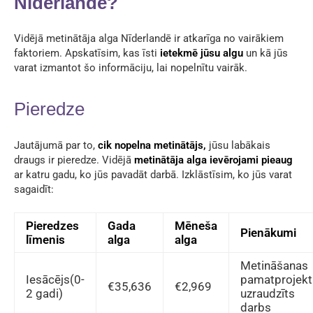
Nīderlandē?
Vidējā metinātāja alga Nīderlandē ir atkarīga no vairākiem
faktoriem. Apskatīsim, kas īsti
ietekmē jūsu algu
un kā jūs
varat izmantot šo informāciju, lai nopelnītu vairāk.
Pieredze
Jautājumā par to,
cik nopelna metinātājs,
jūsu labākais
draugs ir pieredze. Vidējā
metinātāja alga ievērojami pieaug
ar katru gadu, ko jūs pavadāt darbā. Izklāstīsim, ko jūs varat
sagaidīt:
Pieredzes
Gada
Mēneša
Pienākumi
līmenis
alga
alga
Metināšanas
Iesācējs(0-
pamatprojekti
€35,636
€2,969
2 gadi)
uzraudzīts
darbs