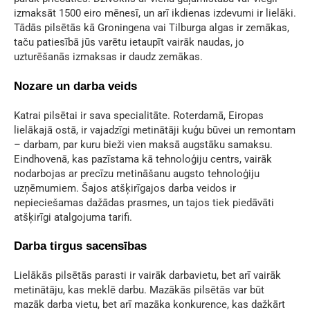
izmaksāt 1500 eiro mēnesī, un arī ikdienas izdevumi ir lielāki.
Tādās pilsētās kā Groningena vai Tilburga algas ir zemākas,
taču patiesībā jūs varētu ietaupīt vairāk naudas, jo
uzturēšanās izmaksas ir daudz zemākas.
Nozare un darba veids
Katrai pilsētai ir sava specialitāte. Roterdamā, Eiropas
lielākajā ostā, ir vajadzīgi metinātāji kuģu būvei un remontam
– darbam, par kuru bieži vien maksā augstāku samaksu.
Eindhovenā, kas pazīstama kā tehnoloģiju centrs, vairāk
nodarbojas ar precīzu metināšanu augsto tehnoloģiju
uzņēmumiem. Šajos atšķirīgajos darba veidos ir
nepieciešamas dažādas prasmes, un tajos tiek piedāvāti
atšķirīgi atalgojuma tarifi.
Darba tirgus sacensības
Lielākās pilsētās parasti ir vairāk darbavietu, bet arī vairāk
metinātāju, kas meklē darbu. Mazākās pilsētās var būt
mazāk darba vietu, bet arī mazāka konkurence, kas dažkārt