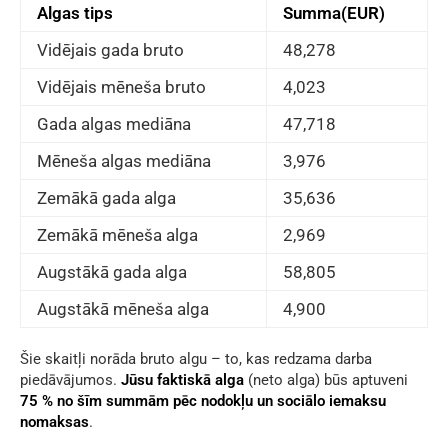
Algas tips
Summa(EUR)
Vidējais gada bruto
48,278
Vidējais mēneša bruto
4,023
Gada algas mediāna
47,718
Mēneša algas mediāna
3,976
Zemākā gada alga
35,636
Zemākā mēneša alga
2,969
Augstākā gada alga
58,805
Augstākā mēneša alga
4,900
Šie skaitļi norāda bruto algu – to, kas redzama darba
piedāvājumos.
Jūsu faktiskā alga
(neto alga) būs aptuveni
75 % no šīm summām pēc nodokļu un sociālo iemaksu
nomaksas
.