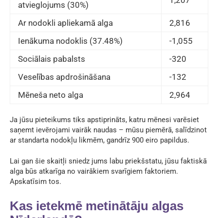
1,207
atvieglojums (30%)
Ar nodokli apliekamā alga
2,816
Ienākuma nodoklis (37.48%)
-1,055
Sociālais pabalsts
-320
Veselības apdrošināšana
-132
Mēneša neto alga
2,964
Ja jūsu pieteikums tiks apstiprināts, katru mēnesi varēsiet
saņemt ievērojami vairāk naudas – mūsu piemērā, salīdzinot
ar standarta nodokļu likmēm, gandrīz 900 eiro papildus.
Lai gan šie skaitļi sniedz jums labu priekšstatu, jūsu faktiskā
alga būs atkarīga no vairākiem svarīgiem faktoriem.
Apskatīsim tos.
Kas ietekmē metinātāju algas