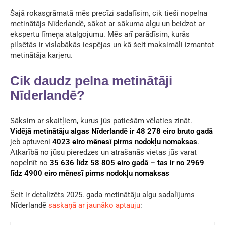
Šajā rokasgrāmatā mēs precīzi sadalīsim, cik tieši nopelna
metinātājs Nīderlandē, sākot ar sākuma algu un beidzot ar
ekspertu līmeņa atalgojumu. Mēs arī parādīsim, kurās
pilsētās ir vislabākās iespējas un kā šeit maksimāli izmantot
metinātāja karjeru.
Cik daudz pelna metinātāji
Nīderlandē?
Sāksim ar skaitļiem, kurus jūs patiešām vēlaties zināt.
Vidējā metinātāju algas Nīderlandē ir 48 278 eiro bruto gadā
jeb aptuveni
4023 eiro mēnesī pirms nodokļu nomaksas
.
Atkarībā no jūsu pieredzes un atrašanās vietas jūs varat
nopelnīt no
35 636 līdz 58 805 eiro gadā – tas ir no 2969
līdz 4900 eiro mēnesī pirms nodokļu nomaksas
Šeit ir detalizēts 2025. gada metinātāju algu sadalījums
Nīderlandē
saskaņā ar jaunāko aptauju
: