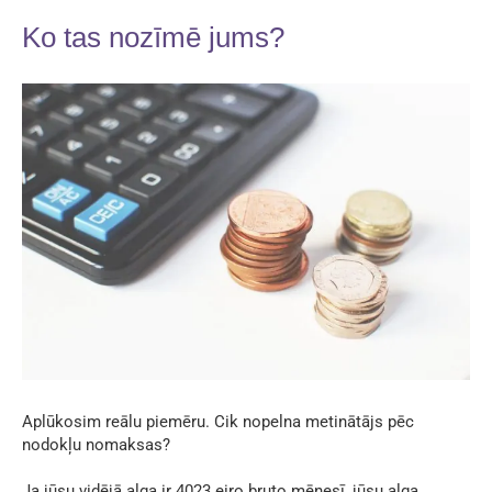
Ko tas nozīmē jums?
Aplūkosim reālu piemēru. Cik nopelna metinātājs pēc
nodokļu nomaksas?
Ja jūsu vidējā alga ir 4023 eiro bruto mēnesī, jūsu alga