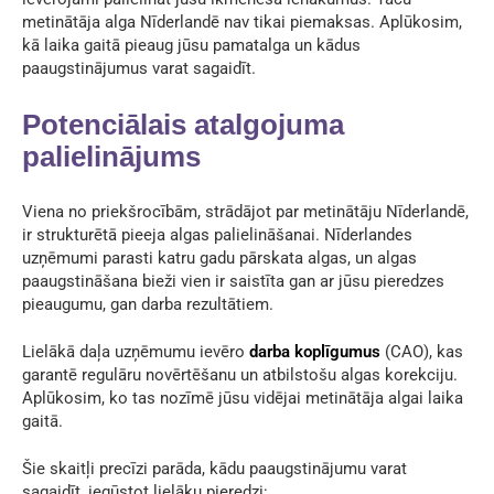
metinātāja alga Nīderlandē nav tikai piemaksas. Aplūkosim,
kā laika gaitā pieaug jūsu pamatalga un kādus
paaugstinājumus varat sagaidīt.
Potenciālais atalgojuma
palielinājums
Viena no priekšrocībām, strādājot par metinātāju Nīderlandē,
ir strukturētā pieeja algas palielināšanai. Nīderlandes
uzņēmumi parasti katru gadu pārskata algas, un algas
paaugstināšana bieži vien ir saistīta gan ar jūsu pieredzes
pieaugumu, gan darba rezultātiem.
Lielākā daļa uzņēmumu ievēro
darba koplīgumus
(CAO), kas
garantē regulāru novērtēšanu un atbilstošu algas korekciju.
Aplūkosim, ko tas nozīmē jūsu vidējai metinātāja algai laika
gaitā.
Šie skaitļi precīzi parāda, kādu paaugstinājumu varat
sagaidīt, iegūstot lielāku pieredzi: