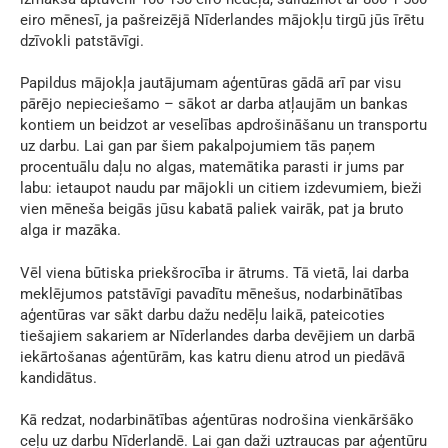
eiro mēnesī, ja pašreizējā Nīderlandes mājokļu tirgū jūs īrētu
dzīvokli patstāvīgi.
Papildus mājokļa jautājumam aģentūras gādā arī par visu
pārējo nepieciešamo – sākot ar darba atļaujām un bankas
kontiem un beidzot ar veselības apdrošināšanu un transportu
uz darbu. Lai gan par šiem pakalpojumiem tās paņem
procentuālu daļu no algas, matemātika parasti ir jums par
labu: ietaupot naudu par mājokli un citiem izdevumiem, bieži
vien mēneša beigās jūsu kabatā paliek vairāk, pat ja bruto
alga ir mazāka.
Vēl viena būtiska priekšrocība ir ātrums. Tā vietā, lai darba
meklējumos patstāvīgi pavadītu mēnešus, nodarbinātības
aģentūras var sākt darbu dažu nedēļu laikā,
pateicoties
tiešajiem sakariem ar Nīderlandes darba devējiem
un darbā
iekārtošanas aģentūrām, kas katru dienu atrod un piedāvā
kandidātus.
Kā redzat, nodarbinātības aģentūras nodrošina vienkāršāko
ceļu uz darbu Nīderlandē. Lai gan daži uztraucas par aģentūru