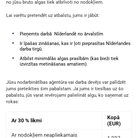
no jūsu bruto algas tiek atbrīvoti no nodokļiem.
Lai varētu pretendēt
uz atbalstu, jums ir jābūt:
Pieņemts darbā Nīderlandē no ārvalstīm
Ir īpašas zināšanas, kas ir ļoti pieprasītas Nīderlandes
darba tirgū.
Atbilst minimālās algas prasībām (kas bieži tiek
izvirzītas metināšanas amatiem).
Jūsu nodarbinātības aģentūra vai darba devējs var palīdzēt
jums pieteikties šim pabalstam. Ja jums ir tiesības uz šo
pabalstu, jūs varat ievērojami palielināt algu, ko saņemat uz
rokas:
Kopā
Ar 30 % likmi
(EUR)
Ar nodokļiem neapliekamais