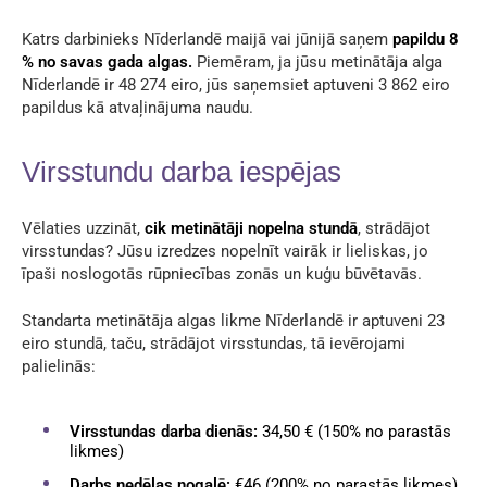
Katrs darbinieks Nīderlandē maijā vai jūnijā saņem
papildu 8
% no savas gada algas.
Piemēram, ja jūsu metinātāja alga
Nīderlandē ir 48 274 eiro, jūs saņemsiet aptuveni 3 862 eiro
papildus kā atvaļinājuma naudu.
Virsstundu darba iespējas
Vēlaties uzzināt,
cik metinātāji nopelna stundā
, strādājot
virsstundas? Jūsu izredzes nopelnīt vairāk ir lieliskas, jo
īpaši noslogotās rūpniecības zonās un kuģu būvētavās.
Standarta metinātāja algas likme Nīderlandē ir aptuveni 23
eiro stundā, taču, strādājot virsstundas, tā ievērojami
palielinās:
Virsstundas darba dienās:
34,50 € (150% no parastās
likmes)
Darbs nedēļas nogalē:
€46 (200% no parastās likmes).