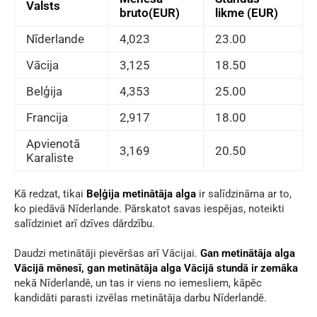
Valsts
bruto(EUR)
likme (EUR)
Nīderlande
4,023
23.00
Vācija
3,125
18.50
Belģija
4,353
25.00
Francija
2,917
18.00
Apvienotā
3,169
20.50
Karaliste
Kā redzat, tikai
Beļģija metinātāja alga
ir salīdzināma ar to,
ko piedāvā Nīderlande. Pārskatot savas iespējas, noteikti
salīdziniet arī dzīves dārdzību.
Daudzi metinātāji pievēršas arī Vācijai.
Gan metinātāja alga
Vācijā mēnesī, gan metinātāja alga Vācijā stundā ir zemāka
nekā Nīderlandē, un tas ir viens no iemesliem, kāpēc
kandidāti parasti izvēlas metinātāja darbu Nīderlandē.