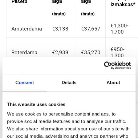
alga
alga
Pilsēta
izmaksas*
(bruto)
(bruto)
€1,300-
Amsterdama
€3,138
€37,657
1,700
€950-
Roterdama
€2,939
€35,270
1,300
€850-
Eindhovena
€2,894
€34,734
1,200
Consent
Details
About
€950-
Utrehta
€2,759
€33,104
1,300
This website uses cookies
€950-
Haga
€2,767
€33,204
We use cookies to personalise content and ads, to
1,300
provide social media features and to analyse our traffic.
€750-
Groningena
€2,628
€31,537
We also share information about your use of our site with
1000
our social media, advertising and analytics partners who