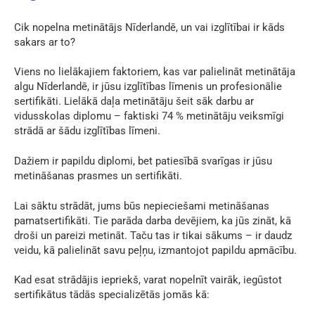
Cik nopelna metinātājs Nīderlandē,
un vai izglītībai ir kāds
sakars ar to?
Viens no lielākajiem faktoriem, kas var palielināt metinātāja
algu Nīderlandē, ir jūsu izglītības līmenis un profesionālie
sertifikāti. Lielākā daļa metinātāju šeit sāk darbu ar
vidusskolas diplomu – faktiski 74 % metinātāju veiksmīgi
strādā ar šādu izglītības līmeni.
Dažiem ir papildu diplomi, bet patiesībā svarīgas ir jūsu
metināšanas prasmes un sertifikāti.
Lai sāktu strādāt, jums būs nepieciešami metināšanas
pamatsertifikāti. Tie parāda darba devējiem, ka jūs zināt, kā
droši un pareizi metināt. Taču tas ir tikai sākums – ir daudz
veidu, kā palielināt savu peļņu, izmantojot papildu apmācību.
Kad esat strādājis iepriekš, varat nopelnīt vairāk, iegūstot
sertifikātus tādās specializētās jomās kā: