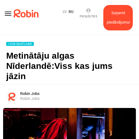
account_circle
menu
LV
RU
Saņemt
PIESLĒGTIES
piedāvājumu!
1358 SKATĪJUMI
Metinātāju algas
Nīderlandē:Viss kas jums
jāzin
Robin Jobs
Robin Jobs