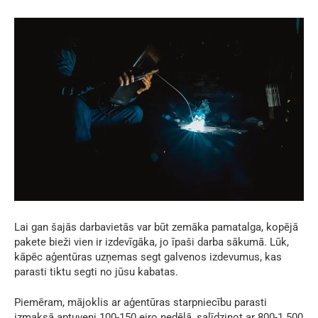
Lai gan šajās darbavietās var būt zemāka pamatalga, kopējā
pakete bieži vien ir izdevīgāka, jo īpaši darba sākumā. Lūk,
kāpēc aģentūras uzņemas segt galvenos izdevumus, kas
parasti tiktu segti no jūsu kabatas.
Piemēram, mājoklis ar aģentūras starpniecību parasti
izmaksā aptuveni 100-150 eiro nedēļā, salīdzinot ar 800-1 500