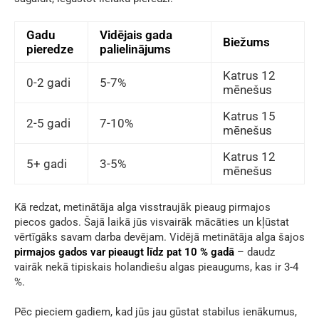
Gadu
Vidējais gada
Biežums
pieredze
palielinājums
Katrus 12
0-2 gadi
5-7%
mēnešus
Katrus 15
2-5 gadi
7-10%
mēnešus
Katrus 12
5+ gadi
3-5%
mēnešus
Kā redzat,
metinātāja alga
visstraujāk pieaug pirmajos
piecos gados. Šajā laikā jūs visvairāk mācāties un kļūstat
vērtīgāks savam darba devējam. Vidējā metinātāja alga šajos
pirmajos gados var pieaugt līdz pat 10 % gadā
– daudz
vairāk nekā tipiskais holandiešu algas pieaugums, kas ir 3-4
%.
Pēc pieciem gadiem, kad jūs jau gūstat stabilus ienākumus,