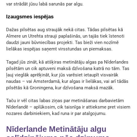
var strādāt jūsu labā sarunās par algu.
Izaugsmes iespējas
Dažas pilsētas aug straujāk nekā citas. Tādas pilsētas kā
Almere un Utrehta strauji paplašinās, un tajās tiek īstenoti
daudzi jauni būvniecības projekti. Tas bieži vien nozīmē
lielākas iespējas saņemt virsstundas un piemaksas.
Tagad jūs zināt, kā atšķiras metinātāju algas pa Nīderlandes
pilsētām un cik aptuveni maksā dzīvošana katrā no tām. Tas
ļauj vieglāk aprēķināt, kur jūs varēsiet ietaupīt visvairāk
naudas – vai Amsterdamā, kur algas ir lielākas, vai arī tādās
pilsētās kā Groningena, kur dzīvošana maksā mazāk.
Taču ir vēl citas labas ziņas par
metināšanas darbavietām
Nīderlandē
– aplūkosim, cik taisnīga ir attieksme pret visiem
nozares darbiniekiem, kad runa ir par atalgojumu.
Nīderlande Metinātāju algu