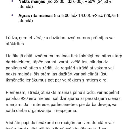
Nakts maiņas
(no 22:00 līdz 6:00): +50% (34,50 €
stundā)
Agrās rīta maiņas
(no 6:00 līdz 14:00): +25% (28,75 €
stundā)
Lūdzu, ņemiet vērā, ka dažādos uzņēmumos prēmijas var
atšķirties.
Lielākajā daļā uzņēmumu maiņas tiek taisnīgi mainītas starp
darbiniekiem, tāpēc parasti varat izvēlēties, cik daudz
papildus vēlaties strādāt. Ja regulāri strādājat vakara vai
nakts maiņās, šīs prēmijas dažkārt var palielināt jūsu
ikmēneša ienākumus pat par vairākiem simtiem eiro.
Piemēram, strādājot nakts maiņās pilnu slodzi, var nopelnīt
papildu 920 eiro mēnesī salīdzinājumā ar parastajām dienas
maiņām. Ja ir interese, pārliecinieties pie darba devēja, vai
šāda darba organizācija ir iespējama.
Visi šie papildu ienākumi no maiņām un virsstundām var
ievērojami palielināt jūsu ikmēneša ienākumus. Taču