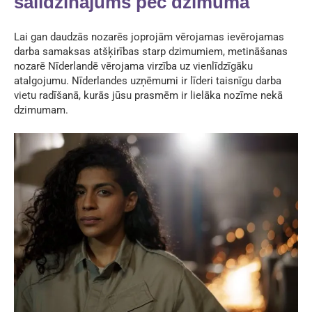
salīdzinājums pēc dzimuma
Lai gan daudzās nozarēs joprojām vērojamas ievērojamas
darba samaksas atšķirības starp dzimumiem, metināšanas
nozarē Nīderlandē vērojama virzība uz vienlīdzīgāku
atalgojumu. Nīderlandes uzņēmumi ir līderi taisnīgu darba
vietu radīšanā, kurās jūsu prasmēm ir lielāka nozīme nekā
dzimumam.