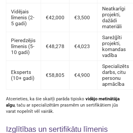
Neatkarīgi
Vidējais
projekti,
līmenis (2-
€42,000
€3,500
dažādi
5 gadi)
materiāli
Sarežģīti
Pieredzējis
projekti,
līmenis (5-
€48,278
€4,023
komandas
10 gadi)
vadība
Specializēts
Eksperts
darbs, citu
€58,805
€4,900
(10+ gadi)
personu
apmācība
Atcerieties, ka šie skaitļi parāda tipisko
vidējo metinātāja
algu
, taču ar specializētām prasmēm un sertifikātiem jūs
varat nopelnīt vēl vairāk.
Izglītības un sertifikātu līmenis