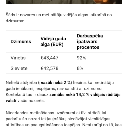
Šāds ir nozares un
metinātāju vidējās algas
atkarībā no
dzimuma:
Darbaspēka
Vidējā gada
Dzimums
īpatsvars
alga (EUR)
procentos
Vīrietis
€43,447
92%
Sieviete
€42,578
8%
Nelielā atšķirība (
mazāk nekā 2 %
) liecina, ka metinātāju
gada ienākumi, iespējams, nav saistīti ar dzimumu.
Kontekstā tas ir daudz
zemāks nekā 14,2 % vidējais rādītājs
valstī
visās nozarēs.
Nīderlandes metināšanas uzņēmumi aktīvi strādā, lai
padarītu šo nozari iekļaujošāku, piedāvājot vienlīdzīgas
attīstības un paaugstināšanas iespējas. Neatkarīgi no tā, kas