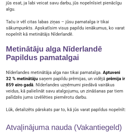
jūs esat, ja labi veicat savu darbu, jūs nopelnīsiet pienācīgu
algu.
Taču ir vēl citas labas ziņas – jūsu pamatalga ir tikai
sākumpunkts. Apskatīsim visus papildu ienākumus, ko varat
nopelnīt kā metinātājs Nīderlandē.
Metinātāju alga Nīderlandē
Papildus pamatalgai
Nīderlandes metinātāja alga nav tikai pamatalga.
Aptuveni
32 % metinātāju
saņem papildu prēmijas, un vidējā
prēmija ir
859 eiro gadā
. Nīderlandes uzņēmumi piedāvā vairākus
veidus, kā palielināt savu atalgojumu, un zināšanas par tiem
palīdzēs jums izvēlēties piemērotu darbu.
Lūk, detalizēts pārskats par to, kā jūs varat papildus nopelnīt:
Atvaļinājuma nauda (Vakantiegeld)