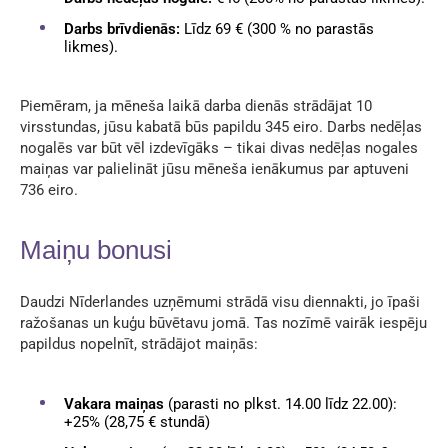
Darbs brīvdienās:
Līdz 69 € (300 % no parastās
likmes).
Piemēram, ja mēneša laikā darba dienās strādājat 10
virsstundas, jūsu kabatā būs papildu 345 eiro. Darbs nedēļas
nogalēs var būt vēl izdevīgāks – tikai divas nedēļas nogales
maiņas var palielināt jūsu mēneša ienākumus par aptuveni
736 eiro.
Maiņu bonusi
Daudzi Nīderlandes uzņēmumi strādā visu diennakti, jo īpaši
ražošanas un kuģu būvētavu jomā. Tas nozīmē vairāk iespēju
papildus nopelnīt, strādājot maiņās:
Vakara maiņas
(parasti no plkst. 14.00 līdz 22.00):
+25% (28,75 € stundā)