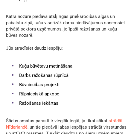
Katra nozare piedāvā atšķirīgas priekšrocības algas un
pabalstu ziņā, taču visdrīzāk darba piedāvājumus saņemsiet
privātā sektora uzņēmumos, jo īpaši ražošanas un kuģu
būves nozarē.
Jūs atradīsiet daudz iespēju:
Kuģu būvētavu metināšana
Darbs ražošanas rūpnīcā
Būvniecības projekti
Rūpnieciskā apkope
Ražošanas iekārtas
Šādus amatus parasti ir vieglāk iegūt, ja tikai sākat
strādāt
Nīderlandē
, un tie piedāvā labas iespējas strādāt virsstundas
un attīstīt prasmes. Turklāt daudzos no šiem uzņēmumiem