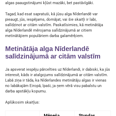
algas paaugstinājumi kļūst mazāki, bet pastāvīgāki.
Tagad, kad esat sapratuši, kā jūsu alga Nīderlandē var
pieaugt, jūs, iespējams, domājat, vai šie skaitļi ir labi,
salīdzinot ar citām valstīm. Paskatīsimies, kā
metinātāja
alga Nīderlandē
mērojama salīdzinājumā ar citiem
metinātājiem populāriem darba galamērķiem.
Metinātāja alga Nīderlandē
salīdzinājumā ar citām valstīm
Ja apsverat iespēju pārcelties uz Nīderlandi, ir dabiski, ka jūs
interesē, kāds ir atalgojums salīdzinājumā ar citām valstīm.
Labā ziņa ir tāda, ka Nīderlandes metinātāju algas ir vienas
no labākajām Eiropā, īpaši, ja ņem vērā visu pabalstu un
darba apstākļu kopumu.
Aplūkosim skaitļus:
Mēneša
Stundas