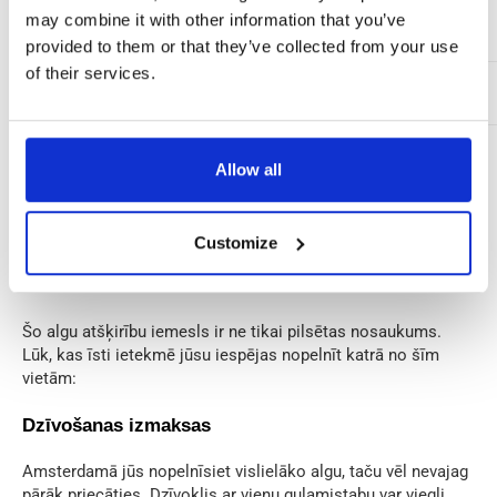
€850-
may combine it with other information that you’ve
Almere
€2,603
€31,234
1,200
provided to them or that they’ve collected from your use
of their services.
€750-
Tilburga
€2,513
€30,160
1,000
*Vidējā īras maksa par dzīvokli
Allow all
**Mēneša izmaksas (ēdiens,transports,rēķini)
Customize
Kāpēc algas tik ļoti atšķiras?
Šo algu atšķirību iemesls ir ne tikai pilsētas nosaukums.
Lūk, kas īsti ietekmē jūsu iespējas nopelnīt katrā no šīm
vietām:
Dzīvošanas izmaksas
Amsterdamā jūs nopelnīsiet vislielāko algu, taču vēl nevajag
pārāk priecāties. Dzīvoklis ar vienu guļamistabu var viegli