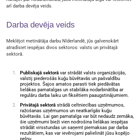
arī darba devēja veids.
Darba devēja veids
Meklējot metinātāja darbu Nīderlandē, jūs galvenokārt
atradīsiet iespējas divos sektoros: valsts un privātajā
sektorā.
Publiskajā sektorā
var strādāt valsts organizācijās,
valstij piederošās kuģu būvētavās un pašvaldību
projektos. Šajos amatos parasti tiek piedāvātas
lielākas pamatalgas un stabilāka nodarbinātība ar
regulāru darba laiku un fiksētiem paaugstinājumiem.
Privātajā sektorā
strādā celtniecības uzņēmumos,
ražošanas uzņēmumos un neatkarīgās kuģu
būvētavās. Lai gan pamatalga var būt nedaudz zemāka,
šie uzņēmumi bieži vien nodrošina lielākas iespējas
strādāt virsstundas un saņemt piemaksas par darba
rezultātiem, kas var ievērojami palielināt jūsu kopējo
peļņu.