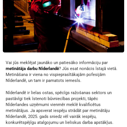
Vai jūs meklējat jaunāko un patiesāko informāciju par
metinātāja darbu Nīderlandē
? Jūs esat nonācis īstajā vietā.
Metināšana ir viena no vispieprasītākajām pofesijām
Nīderlandē, un tam ir pamatots iemesls.
Nīderlandē ir lielas ostas, spēcīgs ražošanas sektors un
pastāvīgi tiek īstenoti būvniecības projekti, tāpēc
Nīderlandes uzņēmumi vienmēr meklē kvalificētus
metinātājus. Ja apsverat iespēju strādāt par metinātāju
Nīderlandē, 2025. gads sniedz vēl vairāk iespēju,
konkurētspējīgu atalgojumu un lieliskus darba apstākļus.