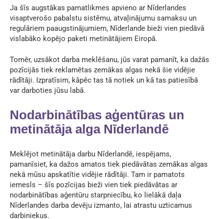
Ja šīs augstākas pamatlikmes apvieno ar Nīderlandes
visaptverošo pabalstu sistēmu, atvaļinājumu samaksu un
regulāriem paaugstinājumiem, Nīderlande bieži vien piedāvā
vislabāko kopējo paketi metinātājiem Eiropā.
Tomēr, uzsākot darba meklēšanu, jūs varat pamanīt, ka dažās
pozīcijās tiek reklamētas zemākas algas nekā šie vidējie
rādītāji. Izpratīsim, kāpēc tas tā notiek un kā tas patiesībā
var darboties jūsu labā.
Nodarbinātības aģentūras un
metinātāja alga Nīderlandē
Meklējot metinātāja darbu Nīderlandē, iespējams,
pamanīsiet, ka dažos amatos tiek piedāvātas zemākas algas
nekā mūsu apskatītie vidējie rādītāji. Tam ir pamatots
iemesls – šīs pozīcijas bieži vien tiek piedāvātas ar
nodarbinātības aģentūru starpniecību, ko lielākā daļa
Nīderlandes darba devēju izmanto, lai atrastu uzticamus
darbiniekus.