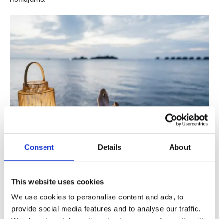
Consent
Details
About
Dodoties uz ārzemēm īstermiņa darbā, daudzos darbos būs
jāstrādā no pirmdienas līdz piektdienai. Tas dod brīvas
This website uses cookies
nedēļas nogales, lai iepazītu valsti, kurā strādājat. Mēģiniet
parunāt ar vietējiem iedzīvotājiem un uzzināt, ko ir vērts
We use cookies to personalise content and ads, to
redzēt apkārtnē, kur dzīvojat un strādājat. Var gadīties, ka
provide social media features and to analyse our traffic.
apskates objekti būs turpat blakus un tos varēsiet sasniegt