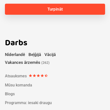
Darbs
Nīderlandē
Beļģijā
Vācijā
Vakances ārzemēs
(262)
Atsauksmes
star
star
star
star
star_half
Mūsu komanda
Blogs
Programma: iesaki draugu