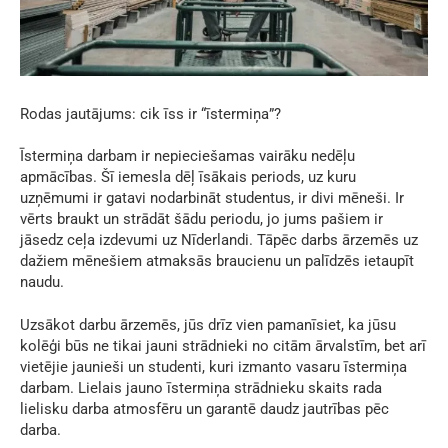
Rodas jautājums: cik īss ir “īstermiņa”?
Īstermiņa darbam ir nepieciešamas vairāku nedēļu
apmācības. Šī iemesla dēļ īsākais periods, uz kuru
uzņēmumi ir gatavi nodarbināt studentus, ir divi mēneši. Ir
vērts braukt un strādāt šādu periodu, jo jums pašiem ir
jāsedz ceļa izdevumi uz Nīderlandi. Tāpēc darbs ārzemēs uz
dažiem mēnešiem atmaksās braucienu un palīdzēs ietaupīt
naudu.
Uzsākot darbu ārzemēs, jūs drīz vien pamanīsiet, ka jūsu
kolēģi būs ne tikai jauni strādnieki no citām ārvalstīm, bet arī
vietējie jaunieši un studenti, kuri izmanto vasaru īstermiņa
darbam. Lielais jauno īstermiņa strādnieku skaits rada
lielisku darba atmosfēru un garantē daudz jautrības pēc
darba.