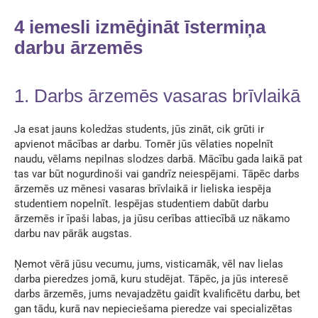
4 iemesli izmēģināt īstermiņa
darbu ārzemēs
1. Darbs ārzemēs vasaras brīvlaikā
Ja esat jauns koledžas students, jūs zināt, cik grūti ir
apvienot mācības ar darbu. Tomēr jūs vēlaties nopelnīt
naudu, vēlams nepilnas slodzes darbā. Mācību gada laikā pat
tas var būt nogurdinoši vai gandrīz neiespējami. Tāpēc darbs
ārzemēs uz mēnesi vasaras brīvlaikā ir lieliska iespēja
studentiem nopelnīt. Iespējas studentiem dabūt darbu
ārzemēs ir īpaši labas, ja jūsu cerības attiecībā uz nākamo
darbu nav pārāk augstas.
Ņemot vērā jūsu vecumu, jums, visticamāk, vēl nav lielas
darba pieredzes jomā, kuru studējat. Tāpēc, ja jūs interesē
darbs ārzemēs, jums nevajadzētu gaidīt kvalificētu darbu, bet
gan tādu, kurā nav nepieciešama pieredze vai specializētas