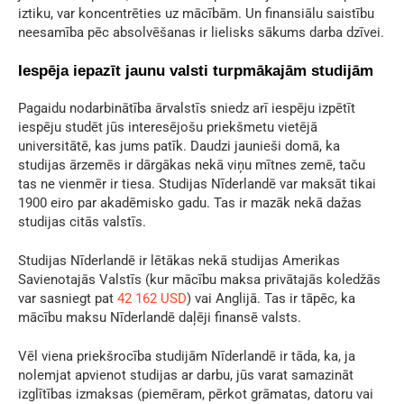
iztiku, var koncentrēties uz mācībām. Un finansiālu saistību
neesamība pēc absolvēšanas ir lielisks sākums darba dzīvei.
Iespēja iepazīt jaunu valsti turpmākajām studijām
Pagaidu nodarbinātība ārvalstīs sniedz arī iespēju izpētīt
iespēju studēt jūs interesējošu priekšmetu vietējā
universitātē, kas jums patīk. Daudzi jaunieši domā, ka
studijas ārzemēs ir dārgākas nekā viņu mītnes zemē, taču
tas ne vienmēr ir tiesa. Studijas Nīderlandē var maksāt tikai
1900 eiro par akadēmisko gadu. Tas ir mazāk nekā dažas
studijas citās valstīs.
Studijas Nīderlandē ir lētākas nekā studijas Amerikas
Savienotajās Valstīs (kur mācību maksa privātajās koledžās
var sasniegt pat
42 162 USD
) vai Anglijā. Tas ir tāpēc, ka
mācību maksu Nīderlandē daļēji finansē valsts.
Vēl viena priekšrocība studijām Nīderlandē ir tāda, ka, ja
nolemjat apvienot studijas ar darbu, jūs varat samazināt
izglītības izmaksas (piemēram, pērkot grāmatas, datoru vai