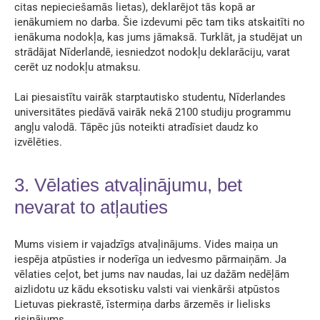
citas nepieciešamās lietas), deklarējot tās kopā ar
ienākumiem no darba. Šie izdevumi pēc tam tiks atskaitīti no
ienākuma nodokļa, kas jums jāmaksā. Turklāt, ja studējat un
strādājat Nīderlandē, iesniedzot nodokļu deklarāciju, varat
cerēt uz nodokļu atmaksu.
Lai piesaistītu vairāk starptautisko studentu, Nīderlandes
universitātes piedāvā vairāk nekā 2100 studiju programmu
angļu valodā. Tāpēc jūs noteikti atradīsiet daudz ko
izvēlēties.
3. Vēlaties atvaļinājumu, bet
nevarat to atļauties
Mums visiem ir vajadzīgs atvaļinājums. Vides maiņa un
iespēja atpūsties ir noderīga un iedvesmo pārmaiņām. Ja
vēlaties ceļot, bet jums nav naudas, lai uz dažām nedēļām
aizlidotu uz kādu eksotisku valsti vai vienkārši atpūstos
Lietuvas piekrastē, īstermiņa darbs ārzemēs ir lielisks
risinājums.