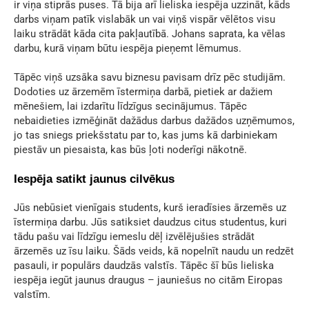
ir viņa stiprās puses. Tā bija arī lieliska iespēja uzzināt, kāds
darbs viņam patīk vislabāk un vai viņš vispār vēlētos visu
laiku strādāt kāda cita pakļautībā. Johans saprata, ka vēlas
darbu, kurā viņam būtu iespēja pieņemt lēmumus.
Tāpēc viņš uzsāka savu biznesu pavisam drīz pēc studijām.
Dodoties uz ārzemēm īstermiņa darbā, pietiek ar dažiem
mēnešiem, lai izdarītu līdzīgus secinājumus. Tāpēc
nebaidieties izmēģināt dažādus darbus dažādos uzņēmumos,
jo tas sniegs priekšstatu par to, kas jums kā darbiniekam
piestāv un piesaista, kas būs ļoti noderīgi nākotnē.
Iespēja satikt jaunus cilvēkus
Jūs nebūsiet vienīgais students, kurš ieradīsies ārzemēs uz
īstermiņa darbu. Jūs satiksiet daudzus citus studentus, kuri
tādu pašu vai līdzīgu iemeslu dēļ izvēlējušies strādāt
ārzemēs uz īsu laiku. Šāds veids, kā nopelnīt naudu un redzēt
pasauli, ir populārs daudzās valstīs. Tāpēc šī būs lieliska
iespēja iegūt jaunus draugus – jauniešus no citām Eiropas
valstīm.