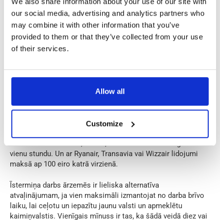
We also share information about your use of our site with
ar velosipēdu.
our social media, advertising and analytics partners who
may combine it with other information that you’ve
Kad esat iepazinuši tuvāko apkārtni, varat apmeklēt citas
provided to them or that they’ve collected from your use
pilsētas. To ir ļoti viegli izdarīt, izmantojot sabiedrisko
of their services.
transportu. Daudzi uzņēmumi atrodas blīvi apdzīvotās vietās,
tāpēc transports starp pilsētām ir ļoti ērts, padarot jūsu
īstermiņa nodarbinātību vienlaikus par atvaļinājumu.
Allow all
Pat ja lielāko daļu laika ir jāstrādā, piektdienā vai pirmdienā
varat paņemt brīvdienu un garajā nedēļas nogalē apmeklēt
citu valsti. Nīderlandes ģeogrāfiskā atrašanās vieta ir ļoti
ērta, un nokļūšana Eiropas pilsētās ar automašīnu, vilcienu
Customize
vai lidmašīnu ir vienkārša. Lidojums no Amsterdamas vai
Eindhovenas uz Parīzi, Briseli, Londonu vai Berlīni ilgst tikai
vienu stundu. Un ar Ryanair, Transavia vai Wizzair lidojumi
maksā ap 100 eiro katrā virzienā.
Īstermiņa darbs ārzemēs ir lieliska alternatīva
atvaļinājumam, ja vien maksimāli izmantojat no darba brīvo
laiku, lai ceļotu un iepazītu jaunu valsti un apmeklētu
kaimiņvalstis. Vienīgais mīnuss ir tas, ka šādā veidā diez vai