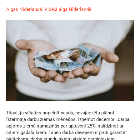
Algas Nīderlandē: Vidējā alga Nīderlandē
Tāpat, ja vēlaties nopelnīt naudu, nevajadzētu plānot
īstermiņa darbu ziemas mēnešos. Izņemot decembri, darba
apjoms ziemā samazinās par aptuveni 25%, salīdzinot ar
citiem gadalaikiem. Tāpēc darba devējiem ir grūti garantēt
pietiekamu darba stundu skaitu visiem darbiniekiem.