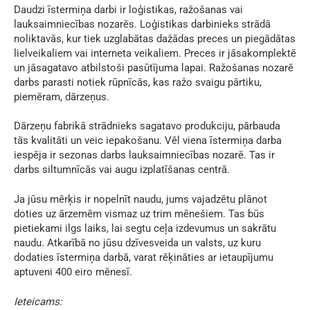
Daudzi īstermiņa darbi ir loģistikas, ražošanas vai
lauksaimniecības nozarēs. Loģistikas darbinieks strādā
noliktavās, kur tiek uzglabātas dažādas preces un piegādātas
lielveikaliem vai interneta veikaliem. Preces ir jāsakomplektē
un jāsagatavo atbilstoši pasūtījuma lapai. Ražošanas nozarē
darbs parasti notiek rūpnīcās, kas ražo svaigu pārtiku,
piemēram, dārzeņus.
Dārzeņu fabrikā strādnieks sagatavo produkciju, pārbauda
tās kvalitāti un veic iepakošanu. Vēl viena īstermiņa darba
iespēja ir sezonas darbs lauksaimniecības nozarē. Tas ir
darbs siltumnīcās vai augu izplatīšanas centrā.
Ja jūsu mērķis ir nopelnīt naudu, jums vajadzētu plānot
doties uz ārzemēm vismaz uz trim mēnešiem. Tas būs
pietiekami ilgs laiks, lai segtu ceļa izdevumus un sakrātu
naudu. Atkarībā no jūsu dzīvesveida un valsts, uz kuru
dodaties īstermiņa darbā, varat rēķināties ar ietaupījumu
aptuveni 400 eiro mēnesī.
Ieteicams: