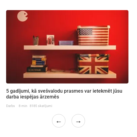
5 gadījumi, kā svešvalodu prasmes var ietekmēt jūsu
darba iespējas ārzemēs
Darbs
8 min
8185 skatījumi
←
→