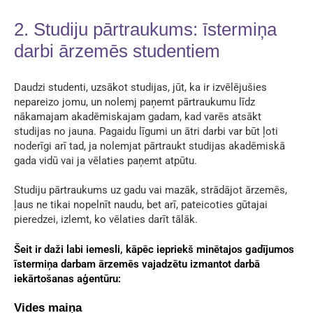
2. Studiju pārtraukums: īstermiņa
darbi ārzemēs studentiem
Daudzi studenti, uzsākot studijas, jūt, ka ir izvēlējušies
nepareizo jomu, un nolemj paņemt pārtraukumu līdz
nākamajam akadēmiskajam gadam, kad varēs atsākt
studijas no jauna. Pagaidu līgumi un ātri darbi var būt ļoti
noderīgi arī tad, ja nolemjat pārtraukt studijas akadēmiskā
gada vidū vai ja vēlaties paņemt atpūtu.
Studiju pārtraukums uz gadu vai mazāk, strādājot ārzemēs,
ļaus ne tikai nopelnīt naudu, bet arī, pateicoties gūtajai
pieredzei, izlemt, ko vēlaties darīt tālāk.
Šeit ir daži labi iemesli, kāpēc iepriekš minētajos gadījumos
īstermiņa darbam ārzemēs vajadzētu izmantot darbā
iekārtošanas aģentūru:
Vides maiņa