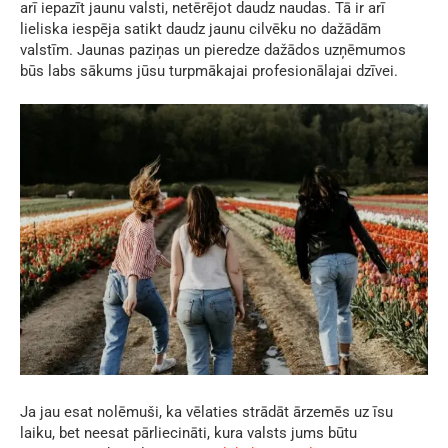
arī iepazīt jaunu valsti, netērējot daudz naudas. Tā ir arī
lieliska iespēja satikt daudz jaunu cilvēku no dažādām
valstīm. Jaunas paziņas un pieredze dažādos uzņēmumos
būs labs sākums jūsu turpmākajai profesionālajai dzīvei.
Ja jau esat nolēmuši, ka vēlaties strādāt ārzemēs uz īsu
laiku, bet neesat pārliecināti, kura valsts jums būtu