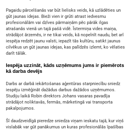
Pagaidu pārcelšanās var būt lielisks veids, kā uzlādēties un
gūt jaunas idejas. Bieži vien ir grūti atrast iedvesmu
profesionālām vai dzīves pārmaiņām pēc pārāk ilgas
atrašanās vienā un tajā pašā vidē. Īstermiņa vides maiņa,
strādājot ārzemēs, ir ne tikai veids, kā nopelnīt naudu, bet arī
iespēja redzēt jaunu valsti, iepazīt tās kultūru, satikt jaunus
cilvēkus un gūt jaunas idejas, kas palīdzēs izlemt, ko vēlaties
darīt tālāk.
Iespēja uzzināt, kāds uzņēmums jums ir piemērots
kā darba devējs
Darbs ar darbā iekārtošanas aģentūras starpniecību sniedz
iespēju izmēģināt dažādus darbus dažādos uzņēmumos.
Studiju laikā Robin direktors Johans vasaras pavadīja
strādājot noliktavās, fermās, mārketingā vai transporta
pakalpojumos.
Šī daudzveidīgā pieredze sniedza viņam ieskatu tajā, kur viņš
vislabāk var gūt panākumus un kuras profesionālās īpašības