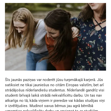
Šīs jaunās paziņas var noderēt jūsu turpmākajā karjerā. Jūs
satiksiet ne tikai jauniešus no citām Eiropas valstīm, bet arī
strādājošus nīderlandiešu studentus. Nīderlandē gandrīz visi
studenti brīvajā laikā strādā nekvalificētu darbu. Un tas nav
atkarīgs no tā, kāda viņiem ir pieredze vai kādas studijas viņi
ir izvēlējušies. Mudinot savus bērnus jau agrā bērnībā