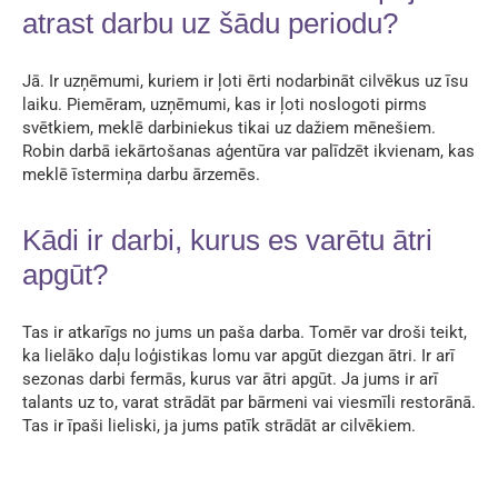
atrast darbu uz šādu periodu?
Jā. Ir uzņēmumi, kuriem ir ļoti ērti nodarbināt cilvēkus uz īsu
laiku. Piemēram, uzņēmumi, kas ir ļoti noslogoti pirms
svētkiem, meklē darbiniekus tikai uz dažiem mēnešiem.
Robin darbā iekārtošanas aģentūra var palīdzēt ikvienam, kas
meklē īstermiņa darbu ārzemēs.
Kādi ir darbi, kurus es varētu ātri
apgūt?
Tas ir atkarīgs no jums un paša darba. Tomēr var droši teikt,
ka lielāko daļu loģistikas lomu var apgūt diezgan ātri. Ir arī
sezonas darbi fermās, kurus var ātri apgūt. Ja jums ir arī
talants uz to, varat strādāt par bārmeni vai viesmīli restorānā.
Tas ir īpaši lieliski, ja jums patīk strādāt ar cilvēkiem.