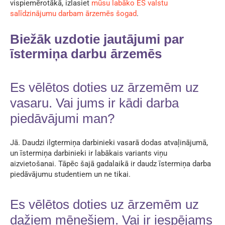
vispiemērotākā, izlasiet
mūsu labāko ES valstu
salīdzinājumu darbam ārzemēs šogad
.
Biežāk uzdotie jautājumi par
īstermiņa darbu ārzemēs
Es vēlētos doties uz ārzemēm uz
vasaru. Vai jums ir kādi darba
piedāvājumi man?
Jā. Daudzi ilgtermiņa darbinieki vasarā dodas atvaļinājumā,
un īstermiņa darbinieki ir labākais variants viņu
aizvietošanai. Tāpēc šajā gadalaikā ir daudz īstermiņa darba
piedāvājumu studentiem un ne tikai.
Es vēlētos doties uz ārzemēm uz
dažiem mēnešiem. Vai ir iespējams