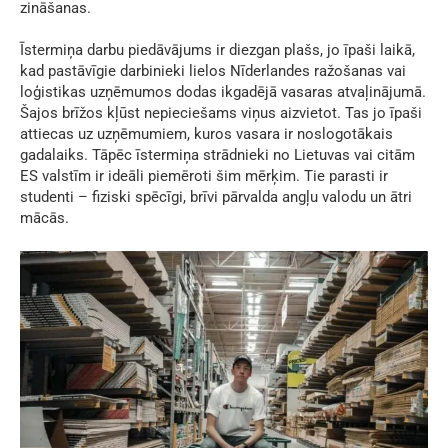
zināšanas.
Īstermiņa darbu piedāvājums ir diezgan plašs, jo īpaši laikā,
kad pastāvīgie darbinieki lielos Nīderlandes ražošanas vai
loģistikas uzņēmumos dodas ikgadējā vasaras atvaļinājumā.
Šajos brīžos kļūst nepieciešams viņus aizvietot. Tas jo īpaši
attiecas uz uzņēmumiem, kuros vasara ir noslogotākais
gadalaiks. Tāpēc īstermiņa strādnieki no Lietuvas vai citām
ES valstīm ir ideāli piemēroti šim mērķim. Tie parasti ir
studenti – fiziski spēcīgi, brīvi pārvalda angļu valodu un ātri
mācās.