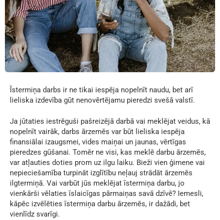
Īstermiņa darbs ir ne tikai iespēja nopelnīt naudu, bet arī
lieliska izdevība gūt nenovērtējamu pieredzi svešā valstī.
Ja jūtaties iestrēguši pašreizējā darbā vai meklējat veidus, kā
nopelnīt vairāk, darbs ārzemēs var būt lieliska iespēja
finansiālai izaugsmei, vides maiņai un jaunas, vērtīgas
pieredzes gūšanai. Tomēr ne visi, kas meklē darbu ārzemēs,
var atļauties doties prom uz ilgu laiku. Bieži vien ģimene vai
nepieciešamība turpināt izglītību neļauj strādāt ārzemēs
ilgtermiņā. Vai varbūt jūs meklējat īstermiņa darbu, jo
vienkārši vēlaties īslaicīgas pārmaiņas savā dzīvē? Iemesli,
kāpēc izvēlēties īstermiņa darbu ārzemēs, ir dažādi, bet
vienlīdz svarīgi.