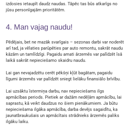
izdosies ietaupīt daudz naudas. Tāpēc tas būs atkarīgs no
jūsu personīgajām prioritātēm.
4. Man vajag naudu!
Pēdējais, bet ne mazāk svarīgais – sezonas darbi var noderēt
arī tad, ja vēlaties parūpēties par auto remontu, sakrāt naudu
kāzām un tamlīdzīgi. Pagaidu amati ārzemēs var palīdzēt īsā
laikā sakrāt nepieciešamo skaidru naudu.
Lai gan nevajadzētu cerēt pēkšņi kļūt bagātam, pagaidu
līgumi ārzemēs var palīdzēt sniegt lielāku finansiālo brīvību.
Lai uzsāktu īstermiņa darbu, nav nepieciešams ilgs
apmācības periods. Pietiek ar dažām nedēļām apmācību, lai
saprastu, kā veikt daudzus no šiem pienākumiem. Ja būtu
nepieciešama ilgāka apmācība, darba devējs sagaidītu, ka
jaunatbraukušais un apmācītais strādnieks ārzemēs paliks
ilgāku laiku.