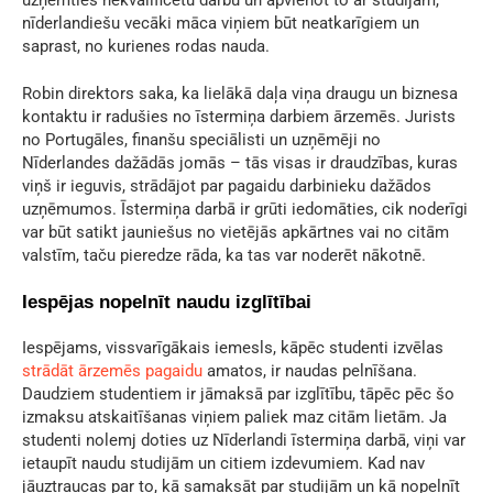
uzņemties nekvalificētu darbu un apvienot to ar studijām,
nīderlandiešu vecāki māca viņiem būt neatkarīgiem un
saprast, no kurienes rodas nauda.
Robin direktors saka, ka lielākā daļa viņa draugu un biznesa
kontaktu ir radušies no īstermiņa darbiem ārzemēs. Jurists
no Portugāles, finanšu speciālisti un uzņēmēji no
Nīderlandes dažādās jomās – tās visas ir draudzības, kuras
viņš ir ieguvis, strādājot par pagaidu darbinieku dažādos
uzņēmumos. Īstermiņa darbā ir grūti iedomāties, cik noderīgi
var būt satikt jauniešus no vietējās apkārtnes vai no citām
valstīm, taču pieredze rāda, ka tas var noderēt nākotnē.
Iespējas nopelnīt naudu izglītībai
Iespējams, vissvarīgākais iemesls, kāpēc studenti izvēlas
strādāt ārzemēs pagaidu
amatos, ir naudas pelnīšana.
Daudziem studentiem ir jāmaksā par izglītību, tāpēc pēc šo
izmaksu atskaitīšanas viņiem paliek maz citām lietām. Ja
studenti nolemj doties uz Nīderlandi īstermiņa darbā, viņi var
ietaupīt naudu studijām un citiem izdevumiem. Kad nav
jāuztraucas par to, kā samaksāt par studijām un kā nopelnīt