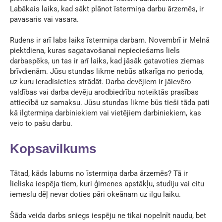
Labākais laiks, kad sākt plānot īstermiņa darbu ārzemēs, ir
pavasaris vai vasara.
Rudens ir arī labs laiks īstermiņa darbam. Novembrī ir Melnā
piektdiena, kuras sagatavošanai nepieciešams liels
darbaspēks, un tas ir arī laiks, kad jāsāk gatavoties ziemas
brīvdienām. Jūsu stundas likme nebūs atkarīga no perioda,
uz kuru ieradīsieties strādāt. Darba devējiem ir jāievēro
valdības vai darba devēju arodbiedrību noteiktās prasības
attiecībā uz samaksu. Jūsu stundas likme būs tieši tāda pati
kā ilgtermiņa darbiniekiem vai vietējiem darbiniekiem, kas
veic to pašu darbu.
Kopsavilkums
Tātad, kāds labums no īstermiņa darba ārzemēs? Tā ir
lieliska iespēja tiem, kuri ģimenes apstākļu, studiju vai citu
iemeslu dēļ nevar doties pāri okeānam uz ilgu laiku.
Šāda veida darbs sniegs iespēju ne tikai nopelnīt naudu, bet