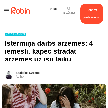
account_circle
menu
LV
RU
Saņemt
PIESLĒGTIES
piedāvājumu!
8617 SKATĪJUMI
Īstermiņa darbs ārzemēs: 4
iemesli, kāpēc strādāt
ārzemēs uz īsu laiku
Szabolcs Szecsei
Author