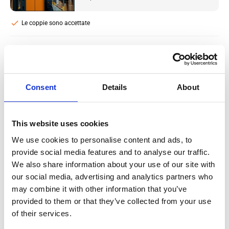
check
Le coppie sono accettate
Conducente di carrelli retrattili con
attestato (diverse temperature di lavoro)
Consent
Details
About
in Olanda
Salary:
from 15,58€/h
star_border
0/5
(0 reviews)
This website uses cookies
We use cookies to personalise content and ads, to
Penne
provide social media features and to analyse our traffic.
Netherlands, Netherlands
Stipendio: da
We also share information about your use of our site with
our social media, advertising and analytics partners who
may combine it with other information that you’ve
provided to them or that they’ve collected from your use
of their services.
←
Prev
1
…
11
12
13