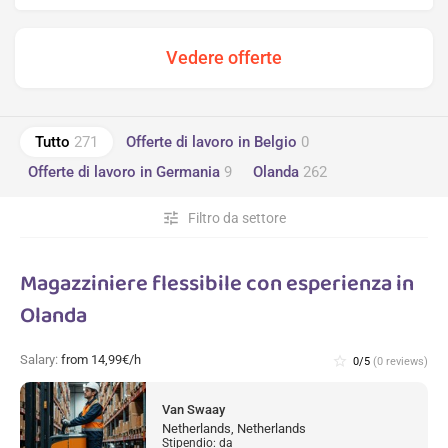
Tutto
271
Offerte di lavoro in Belgio
0
Offerte di lavoro in Germania
9
Olanda
262
tune
Filtro da settore
Magazziniere flessibile con esperienza in
Olanda
Salary:
from 14,99€/h
star_border
0/5
(0 reviews)
Van Swaay
Netherlands, Netherlands
Stipendio: da