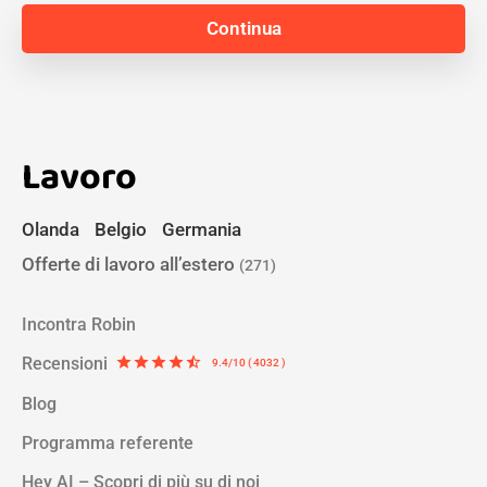
Lavoro
Olanda
Belgio
Germania
Offerte di lavoro all’estero
(271)
Incontra Robin
Recensioni
star
star
star
star
star_half
9.4/10 ( 4032 )
Blog
Programma referente
Hey AI – Scopri di più su di noi