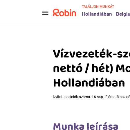
TALÁLJON MUNKÁT
menu
Hollandiában
Belgi
Vízvezeték-sz
nettó / hét) M
Hollandiában
Nyitott pozíciók száma:
16 nap
. Elérhető pozí
Munka leírása