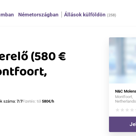
umban
Németországban
Állások külföldön
(258)
erelő (580 €
ontfoort,
N&C Molens
Montfoort,
Netherlands
cók száma:
7
/
7
Fizetés: tól
580€/h
star
star
star
star
s
Je