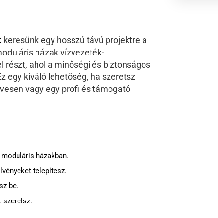
t
keresünk egy hosszú távú projektre a
oduláris házak vízvezeték-
l részt, ahol a minőségi és biztonságos
 egy kiváló lehetőség, ha szeretsz
ívesen vagy egy profi és támogató
z moduláris házakban.
lvényeket telepítesz.
sz be.
 szerelsz.