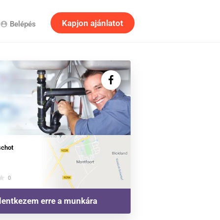
Kapjon ajánlatot
Belépés
account_circle
chot
tar
0
lentkezem erre a munkára