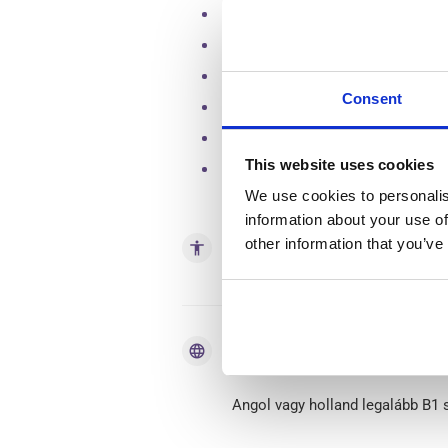
Holland munkaszerződés teljes kö
Hosszú távú, stabil munkalehető
Egyágyas szállás Wi-Fi-hozzáféré
Consent
Teljes körű adminisztratív és hel
Biztonságos, modern munkakörny
This website uses cookies
Fejlődési és előrelépési lehetősé
We use cookies to personalis
information about your use of
other information that you’ve
accessibility
Készségek
language
Nyelv
Angol vagy holland legalább B1 s