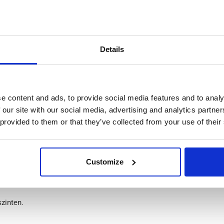
rű törvényes juttatásokkal.
ség.
ssel.
Details
yszíni támogatás.
ezet.
g a cégen belül.
e content and ads, to provide social media features and to analy
 our site with our social media, advertising and analytics partn
 provided to them or that they’ve collected from your use of their
Customize
zinten.