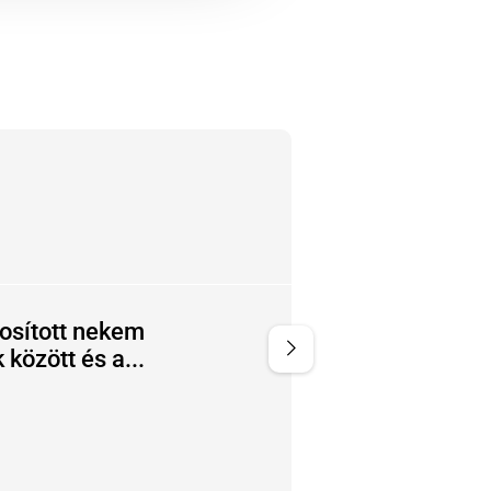
osított nekem
Minden gördülékenyen ment,
chevron_right
között és a...
ügyintézők udvariasak és kedve