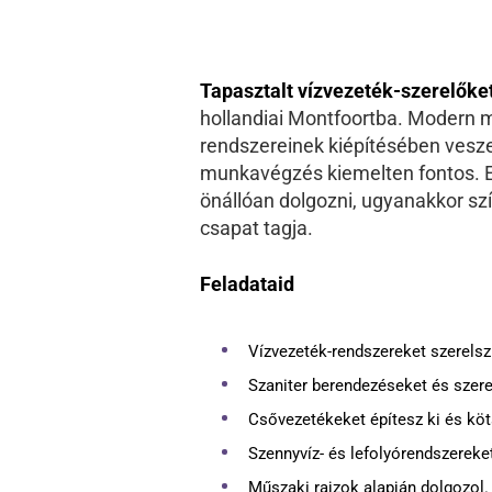
Tapasztalt vízvezeték-szerelőke
hollandiai Montfoortba. Modern m
rendszereinek kiépítésében vesze
munkavégzés kiemelten fontos. Ez
önállóan dolgozni, ugyanakkor sz
csapat tagja.
Feladataid
Vízvezeték-rendszereket szerels
Szaniter berendezéseket és szere
Csővezetékeket építesz ki és köt
Szennyvíz- és lefolyórendszereket
Műszaki rajzok alapján dolgozol.