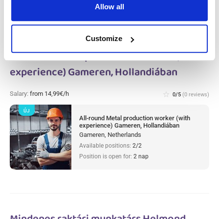
Allow all
Customize
All-round Metal production worker (with
experience) Gameren, Hollandiában
Salary:
from 14,99€/h
star_border
0/5
(0 reviews)
ÚJ
All-round Metal production worker (with
experience) Gameren, Hollandiában
Gameren, Netherlands
Available positions:
2/2
Position is open for:
2 nap