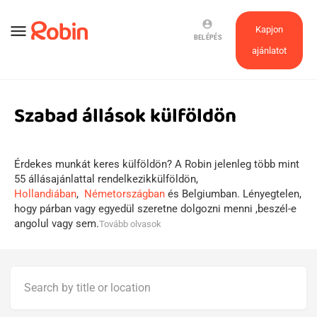
account_circle
menu
Kapjon
BELÉPÉS
ajánlatot
Szabad állások külföldön
Érdekes munkát keres külföldön? A Robin jelenleg több mint
55 állásajánlattal rendelkezikkülföldön,
Hollandiában
,
Németországban
és Belgiumban. Lényegtelen,
hogy párban vagy egyedül szeretne dolgozni menni ,beszél-e
angolul vagy sem.
Tovább olvasok