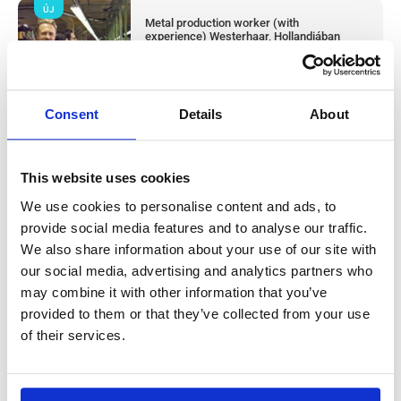
ÚJ
Metal production worker (with
experience) Westerhaar, Hollandiában
Westerhaar, Netherlands
Available positions:
2/2
Position is open for:
1 nap
Consent
Details
About
This website uses cookies
Húsüzemi termelési dolgozó & takarító
We use cookies to personalise content and ads, to
provide social media features and to analyse our traffic.
(tapasztalattal) Haarlem, Hollandiában
We also share information about your use of our site with
our social media, advertising and analytics partners who
Salary:
from 14,99€/h
star_border
0/5
(0 reviews)
may combine it with other information that you’ve
ÚJ
provided to them or that they’ve collected from your use
Húsüzemi termelési dolgozó & takarító
(tapasztalattal) Haarlem, Hollandiában
of their services.
Haarlem, Netherlands
Available positions:
2/2
Position is open for:
2 nap