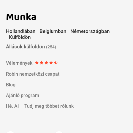
Munka
Hollandiában
Belgiumban
Németországban
Külföldön
Állások külföldön
(254)
Vélemények
star
star
star
star
star_half
Robin nemzetközi csapat
Blog
Ajánló program
Hé, AI – Tudj meg többet rólunk