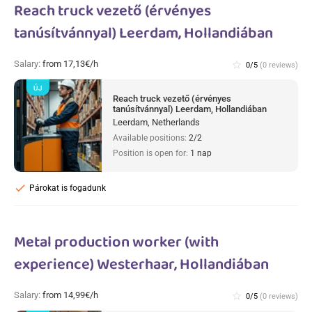
Reach truck vezető (érvényes
tanúsítvánnyal) Leerdam, Hollandiában
Salary:
from 17,13€/h
star_border
0/5
(0 reviews)
ÚJ
Reach truck vezető (érvényes
tanúsítvánnyal) Leerdam, Hollandiában
Leerdam, Netherlands
Available positions:
2/2
Position is open for:
1 nap
check
Párokat is fogadunk
Metal production worker (with
experience) Westerhaar, Hollandiában
Salary:
from 14,99€/h
star_border
0/5
(0 reviews)