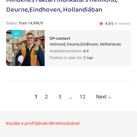
Mindenes raktári munkatárs Helmond,
Deurne,Eindhoven, Hollandiában
Salary:
from 14,99€/h
star
4.3/5
(8 reviews)
ÚJ
GP-connect
Helmond, Deurne,Eindhoven, Netherlands
Available positions:
4/4
Position is open for:
2 nap
1
2
3
…
12
Next
→
Kezdje a profiljának létrehozásával