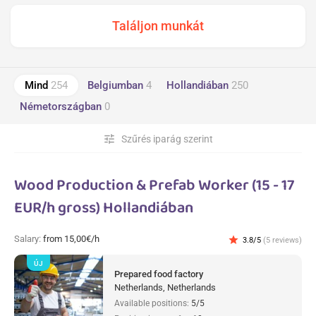
Mind
254
Belgiumban
4
Hollandiában
250
Németországban
0
tune
Szűrés iparág szerint
Wood Production & Prefab Worker (15 - 17
EUR/h gross) Hollandiában
Salary:
from 15,00€/h
star
3.8/5
(5 reviews)
ÚJ
Prepared food factory
Netherlands, Netherlands
Available positions:
5/5