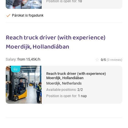
Position is open for:
10
check
Párokat is fogadunk
Reach truck driver (with experience)
Moerdijk, Hollandiában
Salary:
from 15,45€/h
star_border
0/5
(0 reviews)
ÚJ
Reach truck driver (with experience)
Moerdijk, Hollandiában
Moerdijk, Netherlands
Available positions:
2/2
Position is open for:
1 nap