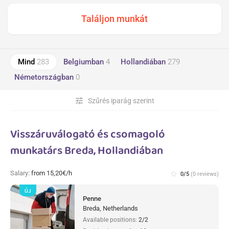
Mind
283
Belgiumban
4
Hollandiában
279
Németországban
0
tune
Szűrés iparág szerint
Visszáruválogató és csomagoló
munkatárs Breda, Hollandiában
Salary:
from 15,20€/h
star_border
0/5
(0 reviews)
ÚJ
Penne
Breda, Netherlands
Available positions:
2/2