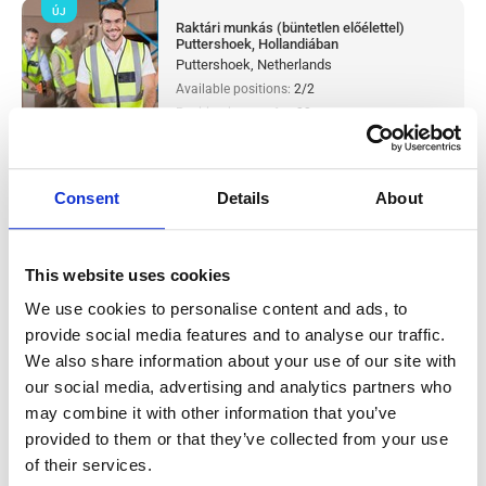
ÚJ
Raktári munkás (büntetlen előélettel)
Puttershoek, Hollandiában
Puttershoek, Netherlands
Available positions:
2/2
Position is open for:
22
check
Párokat is fogadunk
Consent
Details
About
Metal production worker (with
This website uses cookies
experience) Westerhaar, Hollandiában
We use cookies to personalise content and ads, to
Salary:
from 14,99€/h
provide social media features and to analyse our traffic.
star_border
0/5
(0 reviews)
We also share information about your use of our site with
ÚJ
our social media, advertising and analytics partners who
Metal production worker (with
experience) Westerhaar, Hollandiában
may combine it with other information that you’ve
Westerhaar, Netherlands
provided to them or that they’ve collected from your use
Available positions:
2/2
of their services.
Position is open for:
23