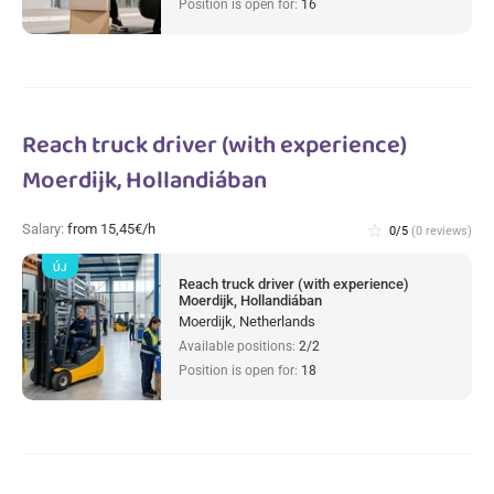
Position is open for:
16
Reach truck driver (with experience)
Moerdijk, Hollandiában
Salary:
from 15,45€/h
star_border
0/5
(0 reviews)
ÚJ
Reach truck driver (with experience)
Moerdijk, Hollandiában
Moerdijk, Netherlands
Available positions:
2/2
Position is open for:
18