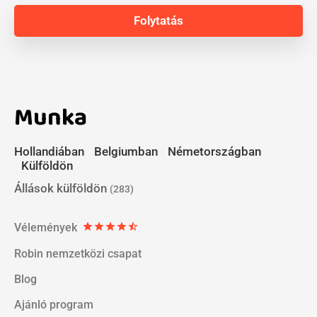
Munka
Hollandiában
Belgiumban
Németországban
Külföldön
Állások külföldön
(283)
Vélemények
star
star
star
star
star_half
Robin nemzetközi csapat
Blog
Ajánló program