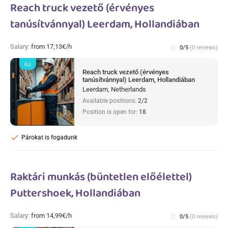
Reach truck vezető (érvényes
tanúsítvánnyal) Leerdam, Hollandiában
Salary:
from 17,13€/h
star_border
0/5
(0 reviews)
ÚJ
Reach truck vezető (érvényes
tanúsítvánnyal) Leerdam, Hollandiában
Leerdam, Netherlands
Available positions:
2/2
Position is open for:
18
check
Párokat is fogadunk
Raktári munkás (büntetlen előélettel)
Puttershoek, Hollandiában
Salary:
from 14,99€/h
star_border
0/5
(0 reviews)