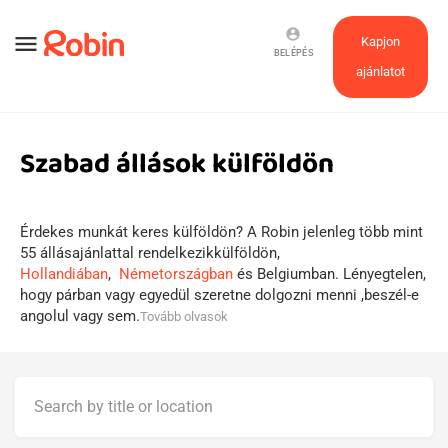
account_circle
menu
Kapjon
BELÉPÉS
ajánlatot
Szabad állások külföldön
Érdekes munkát keres külföldön? A Robin jelenleg több mint
55 állásajánlattal rendelkezikkülföldön,
Hollandiában
,
Németországban
és Belgiumban. Lényegtelen,
hogy párban vagy egyedül szeretne dolgozni menni ,beszél-e
angolul vagy sem.
Tovább olvasok