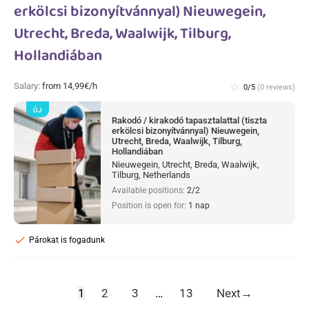
erkölcsi bizonyítvánnyal) Nieuwegein,
Utrecht, Breda, Waalwijk, Tilburg,
Hollandiában
Salary:
from 14,99€/h
star_border
0/5
(0 reviews)
ÚJ
Rakodó / kirakodó tapasztalattal (tiszta
erkölcsi bizonyítvánnyal) Nieuwegein,
Utrecht, Breda, Waalwijk, Tilburg,
Hollandiában
Nieuwegein, Utrecht, Breda, Waalwijk,
Tilburg, Netherlands
Available positions:
2/2
Position is open for:
1 nap
check
Párokat is fogadunk
1
2
3
…
13
Next
→