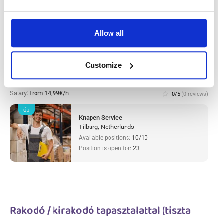
Allow all
Warehouse worker sorter Tilburg,
Customize
Hollandiában
Salary:
from 14,99€/h
star_border
0/5
(0 reviews)
ÚJ
Knapen Service
Tilburg, Netherlands
Available positions:
10/10
Position is open for:
23
Rakodó / kirakodó tapasztalattal (tiszta