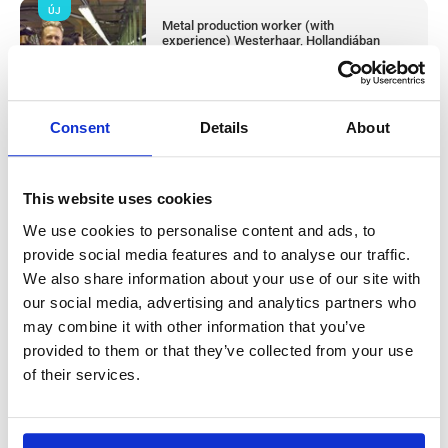
ÚJ
Metal production worker (with
experience) Westerhaar, Hollandiában
Westerhaar, Netherlands
Available positions:
2/2
Position is open for:
3 nap
Consent
Details
About
This website uses cookies
Húsüzemi termelési dolgozó & takarító
We use cookies to personalise content and ads, to
provide social media features and to analyse our traffic.
(tapasztalattal) Haarlem, Hollandiában
We also share information about your use of our site with
our social media, advertising and analytics partners who
Salary:
from 14,99€/h
star_border
0/5
(0 reviews)
may combine it with other information that you’ve
provided to them or that they’ve collected from your use
Húsüzemi termelési dolgozó & takarító
(tapasztalattal) Haarlem, Hollandiában
of their services.
Haarlem, Netherlands
Available positions:
2/2
Position is open for:
4 nap