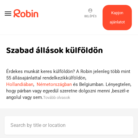
account_circle
menu
Kapjon
BELÉPÉS
ajánlatot
Szabad állások külföldön
Érdekes munkát keres külföldön? A Robin jelenleg több mint
55 állásajánlattal rendelkezikkülföldön,
Hollandiában
,
Németországban
és Belgiumban. Lényegtelen,
hogy párban vagy egyedül szeretne dolgozni menni ,beszél-e
angolul vagy sem.
Tovább olvasok