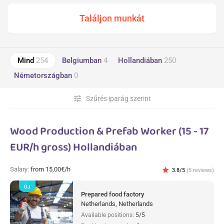
Mind
254
Belgiumban
4
Hollandiában
250
Németországban
0
tune
Szűrés iparág szerint
Wood Production & Prefab Worker (15 - 17
EUR/h gross) Hollandiában
Salary:
from 15,00€/h
star
3.8/5
(5 reviews)
ÚJ
Prepared food factory
Netherlands, Netherlands
Available positions:
5/5