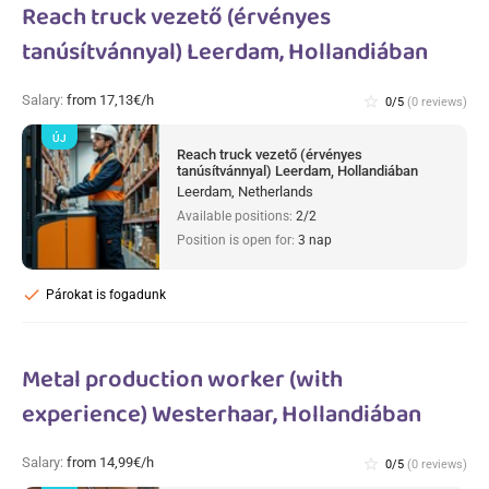
Reach truck vezető (érvényes
tanúsítvánnyal) Leerdam, Hollandiában
Salary:
from 17,13€/h
star_border
0/5
(0 reviews)
ÚJ
Reach truck vezető (érvényes
tanúsítvánnyal) Leerdam, Hollandiában
Leerdam, Netherlands
Available positions:
2/2
Position is open for:
3 nap
check
Párokat is fogadunk
Metal production worker (with
experience) Westerhaar, Hollandiában
Salary:
from 14,99€/h
star_border
0/5
(0 reviews)