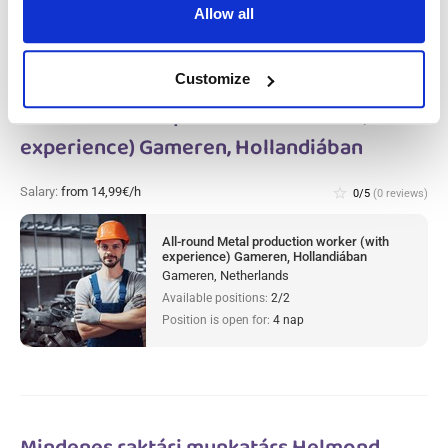
Allow all
Customize
All-round Metal production worker (with
experience) Gameren, Hollandiában
Salary:
from 14,99€/h
star_border
0/5
(0 reviews)
All-round Metal production worker (with
experience) Gameren, Hollandiában
Gameren, Netherlands
Available positions:
2/2
Position is open for:
4 nap