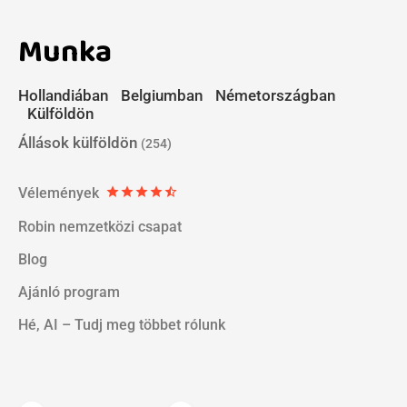
Munka
Hollandiában
Belgiumban
Németországban
Külföldön
Állások külföldön
(254)
Vélemények
star
star
star
star
star_half
Robin nemzetközi csapat
Blog
Ajánló program
Hé, AI – Tudj meg többet rólunk