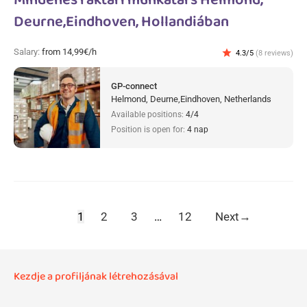
Mindenes raktári munkatárs Helmond,
Deurne,Eindhoven, Hollandiában
Salary:
from 14,99€/h
star
4.3/5
(8 reviews)
GP-connect
Helmond, Deurne,Eindhoven, Netherlands
Available positions:
4/4
Position is open for:
4 nap
1
2
3
…
12
Next
→
Kezdje a profiljának létrehozásával