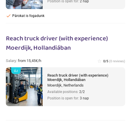
Position is open for:
2 nap
check
Párokat is fogadunk
Reach truck driver (with experience)
Moerdijk, Hollandiában
Salary:
from 15,45€/h
star_border
0/5
(0 reviews)
ÚJ
Reach truck driver (with experience)
Moerdijk, Hollandiában
Moerdijk, Netherlands
Available positions:
2/2
Position is open for:
3 nap