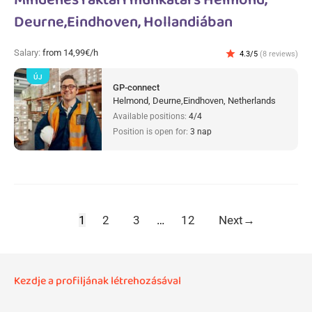
Mindenes raktári munkatárs Helmond,
Deurne,Eindhoven, Hollandiában
Salary:
from 14,99€/h
star
4.3/5
(8 reviews)
ÚJ
GP-connect
Helmond, Deurne,Eindhoven, Netherlands
Available positions:
4/4
Position is open for:
3 nap
1
2
3
…
12
Next
→
Kezdje a profiljának létrehozásával