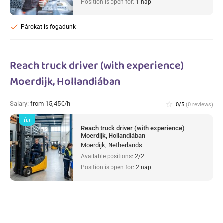
Position is open for:
1 nap
check
Párokat is fogadunk
Reach truck driver (with experience)
Moerdijk, Hollandiában
Salary:
from 15,45€/h
star_border
0/5
(0 reviews)
ÚJ
Reach truck driver (with experience)
Moerdijk, Hollandiában
Moerdijk, Netherlands
Available positions:
2/2
Position is open for:
2 nap