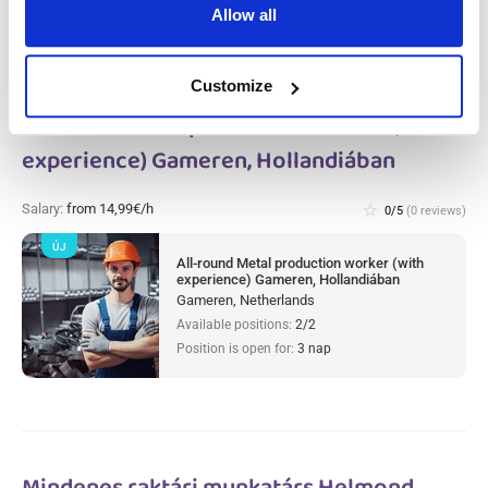
Allow all
Customize
All-round Metal production worker (with
experience) Gameren, Hollandiában
Salary:
from 14,99€/h
star_border
0/5
(0 reviews)
ÚJ
All-round Metal production worker (with
experience) Gameren, Hollandiában
Gameren, Netherlands
Available positions:
2/2
Position is open for:
3 nap