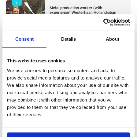
ÚJ
Metal production worker (with
experience) Westerhaar, Hollandiában
Westerhaar, Netherlands
Available positions:
2/2
Position is open for:
2 nap
Consent
Details
About
This website uses cookies
Húsüzemi termelési dolgozó & takarító
We use cookies to personalise content and ads, to
provide social media features and to analyse our traffic.
(tapasztalattal) Haarlem, Hollandiában
We also share information about your use of our site with
our social media, advertising and analytics partners who
Salary:
from 14,99€/h
star_border
0/5
(0 reviews)
may combine it with other information that you’ve
ÚJ
provided to them or that they’ve collected from your use
Húsüzemi termelési dolgozó & takarító
(tapasztalattal) Haarlem, Hollandiában
of their services.
Haarlem, Netherlands
Available positions:
2/2
Position is open for:
3 nap