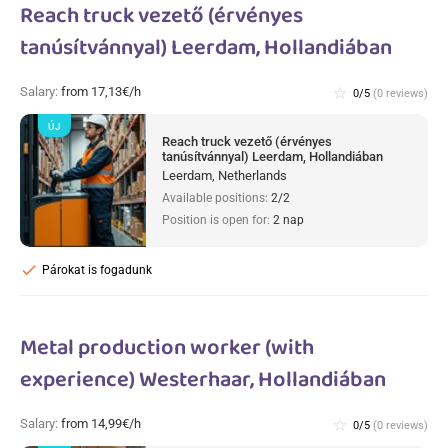
Reach truck vezető (érvényes
tanúsítvánnyal) Leerdam, Hollandiában
Salary:
from 17,13€/h
star_border
0/5
(0 reviews)
ÚJ
Reach truck vezető (érvényes
tanúsítvánnyal) Leerdam, Hollandiában
Leerdam, Netherlands
Available positions:
2/2
Position is open for:
2 nap
check
Párokat is fogadunk
Metal production worker (with
experience) Westerhaar, Hollandiában
Salary:
from 14,99€/h
star_border
0/5
(0 reviews)