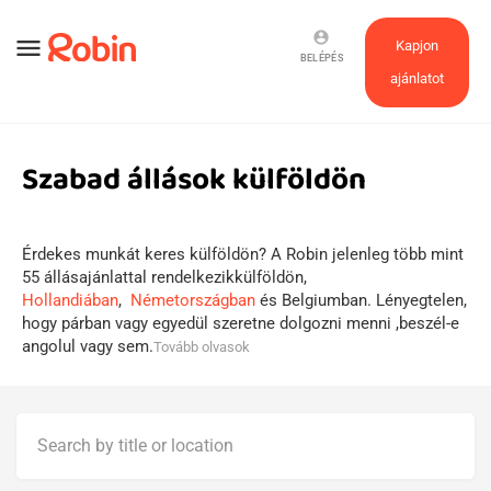
account_circle
menu
Kapjon
BELÉPÉS
ajánlatot
Szabad állások külföldön
Érdekes munkát keres külföldön? A Robin jelenleg több mint
55 állásajánlattal rendelkezikkülföldön,
Hollandiában
,
Németországban
és Belgiumban. Lényegtelen,
hogy párban vagy egyedül szeretne dolgozni menni ,beszél-e
angolul vagy sem.
Tovább olvasok