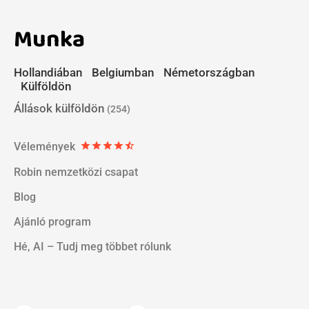
Munka
Hollandiában
Belgiumban
Németországban
Külföldön
Állások külföldön
(254)
Vélemények
star
star
star
star
star_half
Robin nemzetközi csapat
Blog
Ajánló program
Hé, AI – Tudj meg többet rólunk