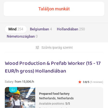
Mind
254
Belgiumban
4
Hollandiában
250
Németországban
0
tune
Szűrés iparág szerint
Wood Production & Prefab Worker (15 - 17
EUR/h gross) Hollandiában
Salary:
from 15,00€/h
star
3.8/5
(5 reviews)
ÚJ
Prepared food factory
Netherlands, Netherlands
Available positions:
5/5