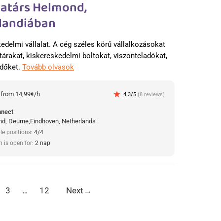
atárs Helmond,
landiában
kedelmi vállalat. A cég széles körű vállalkozásokat
tárakat, kiskereskedelmi boltokat, viszonteladókat,
edőket.
Tovább olvasok
:
from 14,99€/h
star
4.3/5
(8 reviews)
nnect
d, Deurne,Eindhoven, Netherlands
le positions:
4/4
n is open for:
2 nap
3
…
12
Next
→