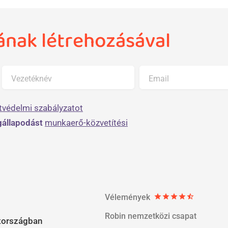
jának létrehozásával
Vezetéknév
Email
tvédelmi szabályzatot
állapodást
munkaerő-közvetítési
Vélemények
star
star
star
star
star_half
Robin nemzetközi csapat
országban