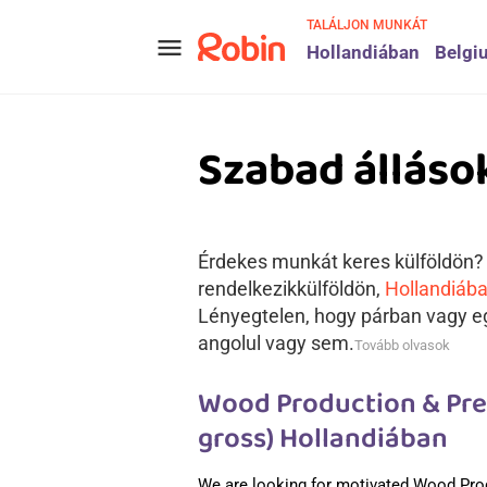
TALÁLJON MUNKÁT
menu
Hollandiában
Belgi
Szabad álláso
Érdekes munkát keres külföldön? A
rendelkezikkülföldön,
Hollandiáb
Lényegtelen, hogy párban vagy eg
angolul vagy sem.
Tovább olvasok
Wood Production & Pref
gross) Hollandiában
We are looking for motivated Wood Pro