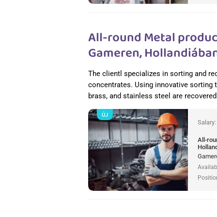
All-round Metal produc
Gameren, Hollandiába
The clientl specializes in sorting and 
concentrates. Using innovative sorting
brass, and stainless steel are recovered 
ÚJ
Salary
All-ro
Hollan
Gamere
Availab
Positio