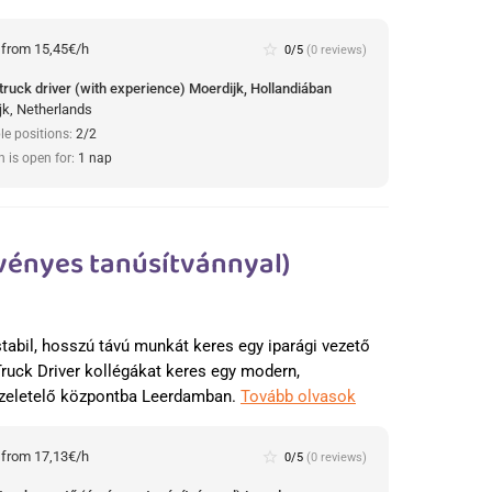
:
from 15,45€/h
star_border
0/5
(0 reviews)
truck driver (with experience) Moerdijk, Hollandiában
jk, Netherlands
le positions:
2/2
n is open for:
1 nap
vényes tanúsítvánnyal)
n
stabil, hosszú távú munkát keres egy iparági vezető
Truck Driver kollégákat keres egy modern,
zeletelő központba Leerdamban.
Tovább olvasok
:
from 17,13€/h
star_border
0/5
(0 reviews)