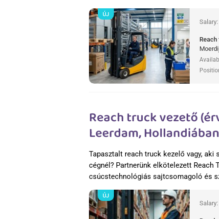
ÚJ
Salary
Reach 
Moerdi
Availab
Positio
Reach truck vezető (ér
Leerdam, Hollandiába
Tapasztalt reach truck kezelő vagy, aki 
cégnél? Partnerünk elkötelezett Reach 
csúcstechnológiás sajtcsomagoló és s
ÚJ
Salary