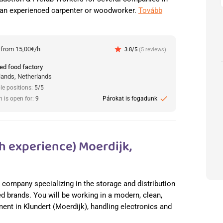
 an experienced carpenter or woodworker.
Tovább
:
from 15,00€/h
star
3.8/5
(5 reviews)
ed food factory
lands, Netherlands
le positions:
5/5
check
n is open for:
9
Párokat is fogadunk
h experience) Moerdijk,
cs company specializing in the storage and distribution
ed brands. You will be working in a modern, clean,
nt in Klundert (Moerdijk), handling electronics and