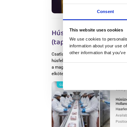
Positio
Consent
Húsüzemi termelési do
This website uses cookies
We use cookies to personalis
(tapasztalattal) Haarl
information about your use of
other information that you’ve
Csatlakozz egy világszinten vezető élel
húsfeldolgozó cégéhez, húsüzemi termelé
a magas élelmiszerbiztonsági standardja
elkötelezettségéről.
Tovább olvasok
ÚJ
Salary
Húsüze
Hollan
Haarle
Availab
Positio