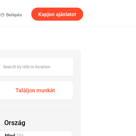
Kapjon ajánlatot
Belépés
account_circle
Ország
Mind
254