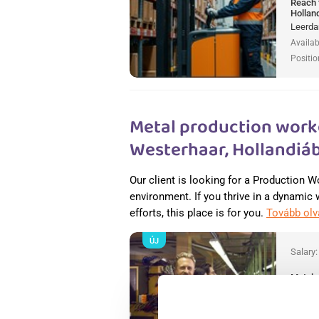
Reach 
Hollan
Leerda
Availab
Positio
Metal production worke
Westerhaar, Hollandiá
Our client is looking for a Production W
environment. If you thrive in a dynamic
efforts, this place is for you.
Tovább ol
ÚJ
Salary
Metal 
Hollan
Wester
Availab