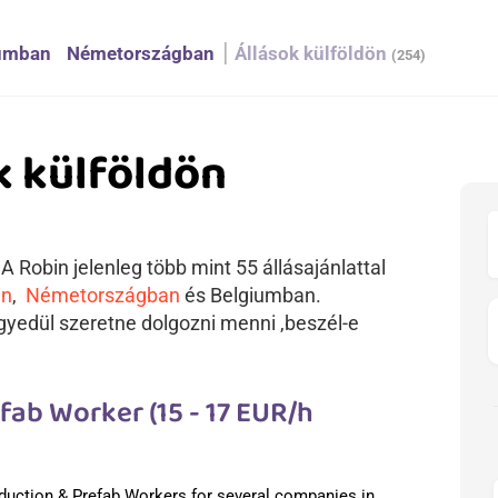
umban
Németországban
Állások külföldön
(254)
k külföldön
 Robin jelenleg több mint 55 állásajánlattal
an
,
Németországban
és Belgiumban.
yedül szeretne dolgozni menni ,beszél-e
ab Worker (15 - 17 EUR/h
duction & Prefab Workers for several companies in