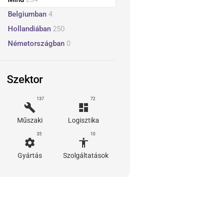
Belgiumban
4
Hollandiában
250
Németországban
0
Szektor
137
72
build
dashboard
Műszaki
Logisztika
35
10
settings
accessibility
Gyártás
Szolgáltatások