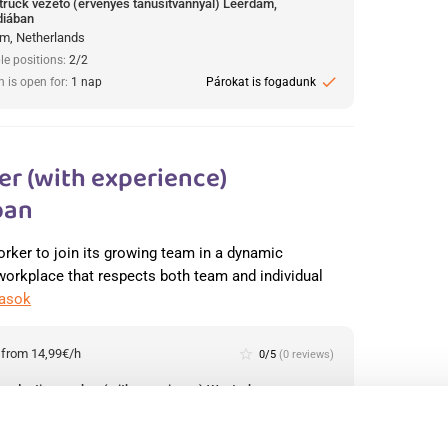
truck vezető (érvényes tanúsítvánnyal) Leerdam,
diában
m, Netherlands
le positions:
2/2
check
n is open for:
1 nap
Párokat is fogadunk
r (with experience)
ban
orker to join its growing team in a dynamic
 workplace that respects both team and individual
vasok
:
from 14,99€/h
star_border
0/5
(0 reviews)
production worker (with experience) Westerhaar,
diában
haar, Netherlands
le positions:
2/2