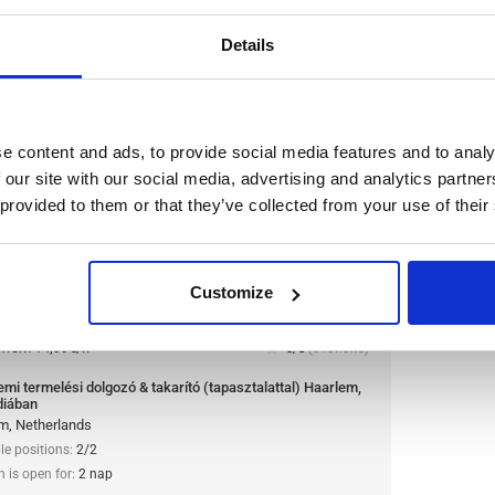
n is open for:
1 nap
Details
lgozó & takarító
e content and ads, to provide social media features and to analy
em, Hollandiában
 our site with our social media, advertising and analytics partn
 provided to them or that they’ve collected from your use of their
miszeripari vállalathoz és Európa egyik legnagyobb
si dolgozó és takarító pozícióban. A vállalat híres
iról, innovációjáról és minőség iránti
Customize
:
from 14,99€/h
star_border
0/5
(0 reviews)
mi termelési dolgozó & takarító (tapasztalattal) Haarlem,
diában
m, Netherlands
le positions:
2/2
n is open for:
2 nap