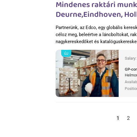
Mindenes raktári munk
Deurne,Eindhoven, Hol
Partnerünk, az Edco, egy globális keres
céloz meg, beleértve a láncboltokat, rak
nagykereskedőket és katalóguskeresk
ÚJ
Salary
GP-co
Helmon
Availab
Positio
1
2