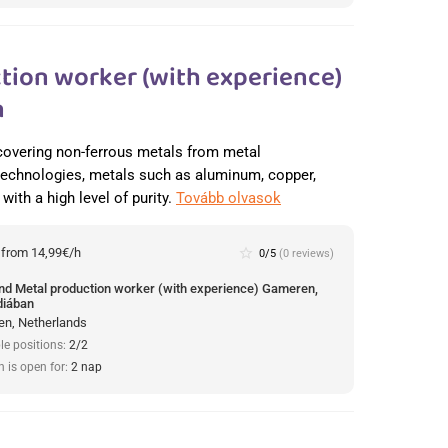
tion worker (with experience)
n
recovering non-ferrous metals from metal
 technologies, metals such as aluminum, copper,
with a high level of purity.
Tovább olvasok
:
from 14,99€/h
star_border
0/5
(0 reviews)
und Metal production worker (with experience) Gameren,
diában
n, Netherlands
le positions:
2/2
n is open for:
2 nap