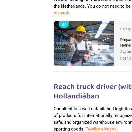
the Netherlands. You do not need to be
olvasok
ÚJ
Salary
Prepar
Nether
Availab
Positio
Reach truck driver (wit
Hollandiában
Our client is a well-established logisti
of products for internationally recogniz
safe, and organized warehouse environme
sporting goods.
Tovább olvasok