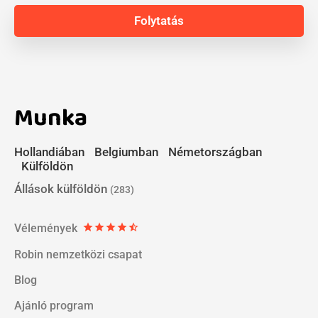
Munka
Hollandiában
Belgiumban
Németországban
Külföldön
Állások külföldön
(283)
Vélemények
star
star
star
star
star_half
Robin nemzetközi csapat
Blog
Ajánló program