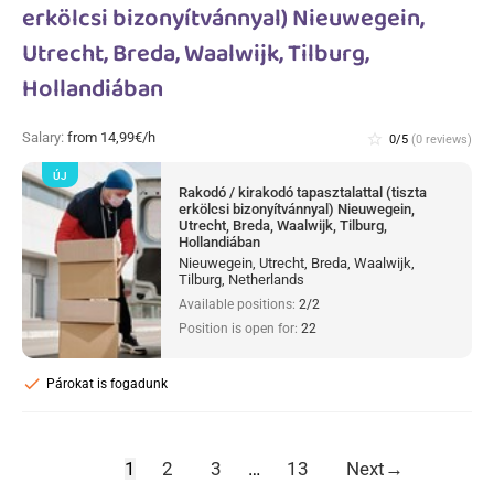
erkölcsi bizonyítvánnyal) Nieuwegein,
Utrecht, Breda, Waalwijk, Tilburg,
Hollandiában
Salary:
from 14,99€/h
star_border
0/5
(0 reviews)
ÚJ
Rakodó / kirakodó tapasztalattal (tiszta
erkölcsi bizonyítvánnyal) Nieuwegein,
Utrecht, Breda, Waalwijk, Tilburg,
Hollandiában
Nieuwegein, Utrecht, Breda, Waalwijk,
Tilburg, Netherlands
Available positions:
2/2
Position is open for:
22
check
Párokat is fogadunk
1
2
3
…
13
Next
→