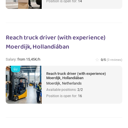
Position is open for:
14
Reach truck driver (with experience)
Moerdijk, Hollandiában
Salary:
from 15,45€/h
star_border
0/5
(0 reviews)
ÚJ
Reach truck driver (with experience)
Moerdijk, Hollandiában
Moerdijk, Netherlands
Available positions:
2/2
Position is open for:
16