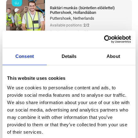
ÚJ
Raktári munkás (büntetlen előélettel)
Puttershoek, Hollandiában
Puttershoek, Netherlands
Available positions:
2/2
Position is open for:
20
check
Párokat is fogadunk
Consent
Details
About
Metal production worker (with
This website uses cookies
experience) Westerhaar, Hollandiában
We use cookies to personalise content and ads, to
Salary:
from 14,99€/h
provide social media features and to analyse our traffic.
star_border
0/5
(0 reviews)
We also share information about your use of our site with
ÚJ
our social media, advertising and analytics partners who
Metal production worker (with
experience) Westerhaar, Hollandiában
may combine it with other information that you’ve
Westerhaar, Netherlands
provided to them or that they’ve collected from your use
Available positions:
2/2
of their services.
Position is open for:
21