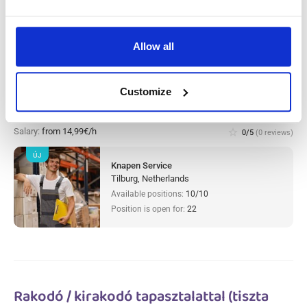
Allow all
Warehouse worker sorter Tilburg,
Customize
Hollandiában
Salary:
from 14,99€/h
star_border
0/5
(0 reviews)
ÚJ
Knapen Service
Tilburg, Netherlands
Available positions:
10/10
Position is open for:
22
Rakodó / kirakodó tapasztalattal (tiszta