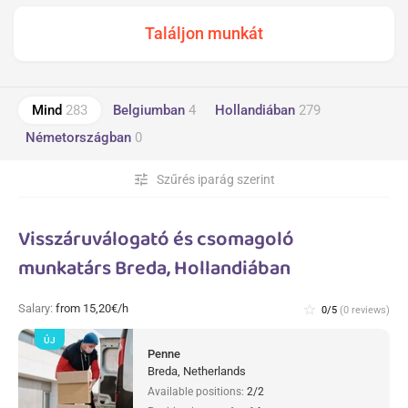
Mind
283
Belgiumban
4
Hollandiában
279
Németországban
0
tune
Szűrés iparág szerint
Visszáruválogató és csomagoló
munkatárs Breda, Hollandiában
Salary:
from 15,20€/h
star_border
0/5
(0 reviews)
ÚJ
Penne
Breda, Netherlands
Available positions:
2/2