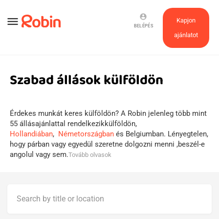
account_circle
menu
Kapjon
BELÉPÉS
ajánlatot
Szabad állások külföldön
Érdekes munkát keres külföldön? A Robin jelenleg több mint
55 állásajánlattal rendelkezikkülföldön,
Hollandiában
,
Németországban
és Belgiumban. Lényegtelen,
hogy párban vagy egyedül szeretne dolgozni menni ,beszél-e
angolul vagy sem.
Tovább olvasok