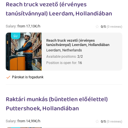
Reach truck vezető (érvényes
tanúsítvánnyal) Leerdam, Hollandiában
Salary:
from 17,13€/h
star_border
0/5
(0 reviews)
ÚJ
Reach truck vezető (érvényes
tanúsítvánnyal) Leerdam, Hollandiában
Leerdam, Netherlands
Available positions:
2/2
Position is open for:
16
check
Párokat is fogadunk
Raktári munkás (büntetlen előélettel)
Puttershoek, Hollandiában
Salary:
from 14,99€/h
star_border
0/5
(0 reviews)