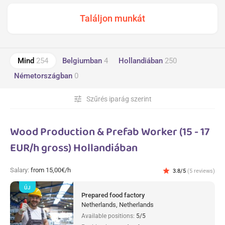
Mind
254
Belgiumban
4
Hollandiában
250
Németországban
0
tune
Szűrés iparág szerint
Wood Production & Prefab Worker (15 - 17
EUR/h gross) Hollandiában
Salary:
from 15,00€/h
star
3.8/5
(5 reviews)
ÚJ
Prepared food factory
Netherlands, Netherlands
Available positions:
5/5