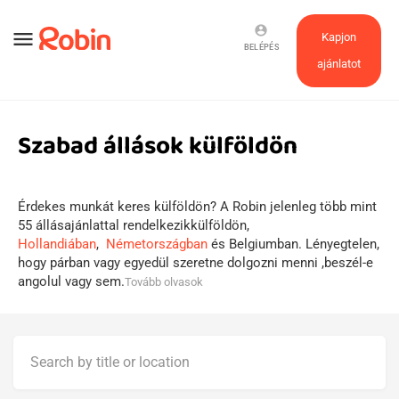
account_circle
menu
Kapjon
BELÉPÉS
ajánlatot
Szabad állások külföldön
Érdekes munkát keres külföldön? A Robin jelenleg több mint
55 állásajánlattal rendelkezikkülföldön,
Hollandiában
,
Németországban
és Belgiumban. Lényegtelen,
hogy párban vagy egyedül szeretne dolgozni menni ,beszél-e
angolul vagy sem.
Tovább olvasok