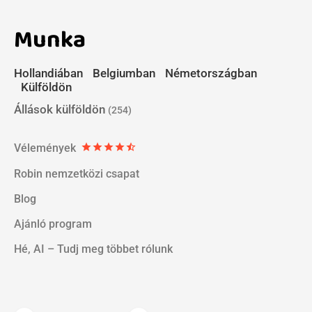
Munka
Hollandiában
Belgiumban
Németországban
Külföldön
Állások külföldön
(254)
Vélemények
star
star
star
star
star_half
Robin nemzetközi csapat
Blog
Ajánló program
Hé, AI – Tudj meg többet rólunk