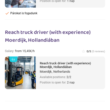
Position is open for:
1 nap
check
Párokat is fogadunk
Reach truck driver (with experience)
Moerdijk, Hollandiában
Salary:
from 15,45€/h
star_border
0/5
(0 reviews)
ÚJ
Reach truck driver (with experience)
Moerdijk, Hollandiában
Moerdijk, Netherlands
Available positions:
2/2
Position is open for:
2 nap