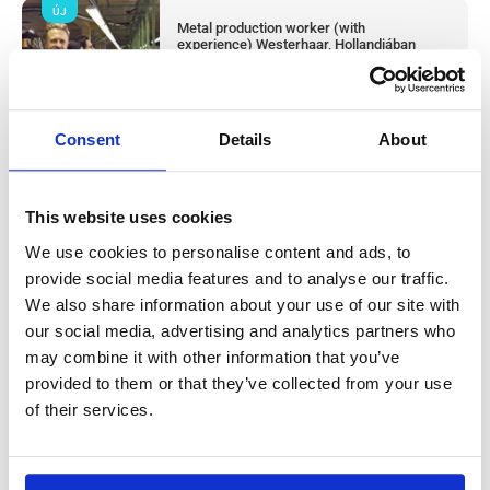
ÚJ
Metal production worker (with
experience) Westerhaar, Hollandiában
Westerhaar, Netherlands
Available positions:
2/2
Position is open for:
2 nap
Consent
Details
About
This website uses cookies
Húsüzemi termelési dolgozó & takarító
We use cookies to personalise content and ads, to
provide social media features and to analyse our traffic.
(tapasztalattal) Haarlem, Hollandiában
We also share information about your use of our site with
our social media, advertising and analytics partners who
Salary:
from 14,99€/h
star_border
0/5
(0 reviews)
may combine it with other information that you’ve
ÚJ
provided to them or that they’ve collected from your use
Húsüzemi termelési dolgozó & takarító
(tapasztalattal) Haarlem, Hollandiában
of their services.
Haarlem, Netherlands
Available positions:
2/2
Position is open for:
3 nap