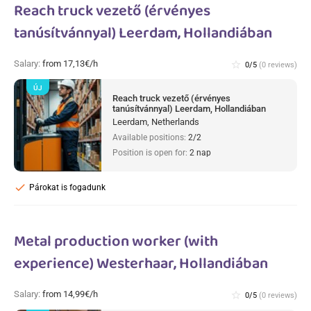
Reach truck vezető (érvényes
tanúsítvánnyal) Leerdam, Hollandiában
Salary:
from 17,13€/h
star_border
0/5
(0 reviews)
ÚJ
Reach truck vezető (érvényes
tanúsítvánnyal) Leerdam, Hollandiában
Leerdam, Netherlands
Available positions:
2/2
Position is open for:
2 nap
check
Párokat is fogadunk
Metal production worker (with
experience) Westerhaar, Hollandiában
Salary:
from 14,99€/h
star_border
0/5
(0 reviews)