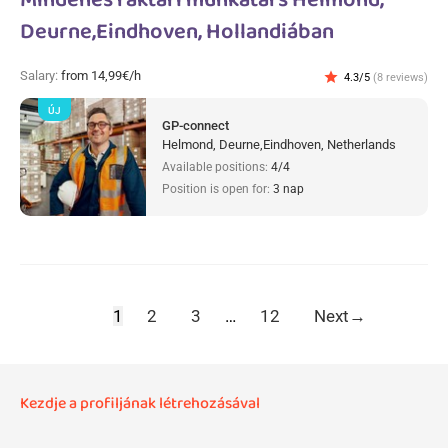
Mindenes raktári munkatárs Helmond,
Deurne,Eindhoven, Hollandiában
Salary:
from 14,99€/h
star
4.3/5
(8 reviews)
ÚJ
GP-connect
Helmond, Deurne,Eindhoven, Netherlands
Available positions:
4/4
Position is open for:
3 nap
1
2
3
…
12
Next
→
Kezdje a profiljának létrehozásával