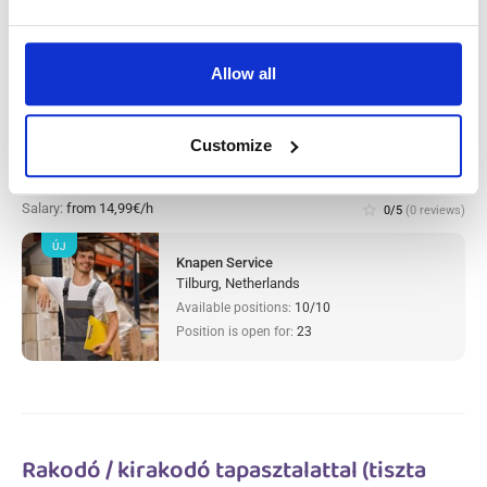
Allow all
Warehouse worker sorter Tilburg,
Customize
Hollandiában
Salary:
from 14,99€/h
star_border
0/5
(0 reviews)
ÚJ
Knapen Service
Tilburg, Netherlands
Available positions:
10/10
Position is open for:
23
Rakodó / kirakodó tapasztalattal (tiszta