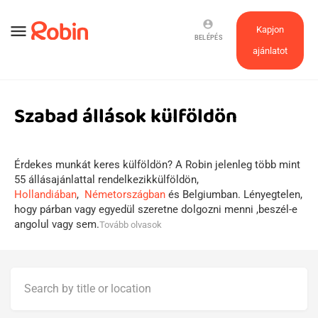
account_circle
menu
Kapjon
BELÉPÉS
ajánlatot
Szabad állások külföldön
Érdekes munkát keres külföldön? A Robin jelenleg több mint
55 állásajánlattal rendelkezikkülföldön,
Hollandiában
,
Németországban
és Belgiumban. Lényegtelen,
hogy párban vagy egyedül szeretne dolgozni menni ,beszél-e
angolul vagy sem.
Tovább olvasok