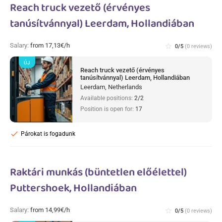
Reach truck vezető (érvényes
tanúsítvánnyal) Leerdam, Hollandiában
Salary:
from 17,13€/h
star_border
0/5
(0 reviews)
ÚJ
Reach truck vezető (érvényes
tanúsítvánnyal) Leerdam, Hollandiában
Leerdam, Netherlands
Available positions:
2/2
Position is open for:
17
check
Párokat is fogadunk
Raktári munkás (büntetlen előélettel)
Puttershoek, Hollandiában
Salary:
from 14,99€/h
star_border
0/5
(0 reviews)