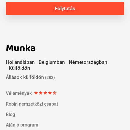
Munka
Hollandiában
Belgiumban
Németországban
Külföldön
Állások külföldön
(283)
Vélemények
star
star
star
star
star_half
Robin nemzetközi csapat
Blog
Ajánló program