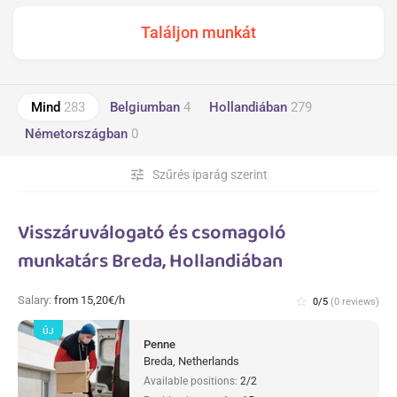
Mind
283
Belgiumban
4
Hollandiában
279
Németországban
0
tune
Szűrés iparág szerint
Visszáruválogató és csomagoló
munkatárs Breda, Hollandiában
Salary:
from 15,20€/h
star_border
0/5
(0 reviews)
ÚJ
Penne
Breda, Netherlands
Available positions:
2/2