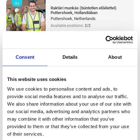
ÚJ
Raktári munkás (büntetlen előélettel)
Puttershoek, Hollandiában
Puttershoek, Netherlands
Available positions:
2/2
Position is open for:
21
check
Párokat is fogadunk
Consent
Details
About
Metal production worker (with
This website uses cookies
experience) Westerhaar, Hollandiában
We use cookies to personalise content and ads, to
Salary:
from 14,99€/h
provide social media features and to analyse our traffic.
star_border
0/5
(0 reviews)
We also share information about your use of our site with
ÚJ
our social media, advertising and analytics partners who
Metal production worker (with
experience) Westerhaar, Hollandiában
may combine it with other information that you’ve
Westerhaar, Netherlands
provided to them or that they’ve collected from your use
Available positions:
2/2
of their services.
Position is open for:
22