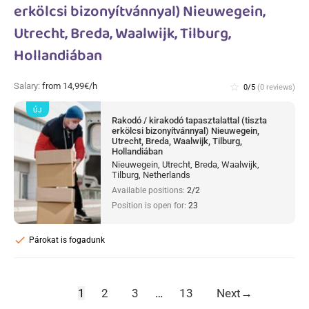
erkölcsi bizonyítvánnyal) Nieuwegein,
Utrecht, Breda, Waalwijk, Tilburg,
Hollandiában
Salary:
from 14,99€/h
star_border
0/5
(0 reviews)
ÚJ
Rakodó / kirakodó tapasztalattal (tiszta
erkölcsi bizonyítvánnyal) Nieuwegein,
Utrecht, Breda, Waalwijk, Tilburg,
Hollandiában
Nieuwegein, Utrecht, Breda, Waalwijk,
Tilburg, Netherlands
Available positions:
2/2
Position is open for:
23
check
Párokat is fogadunk
1
2
3
…
13
Next
→