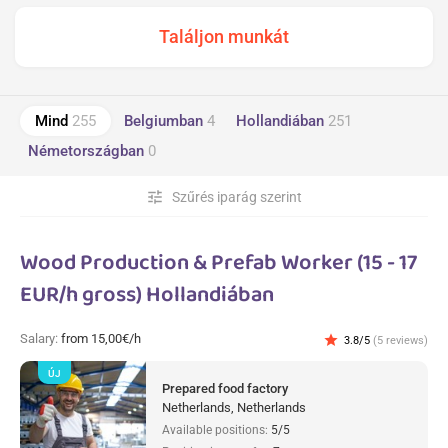
Mind
255
Belgiumban
4
Hollandiában
251
Németországban
0
tune
Szűrés iparág szerint
Wood Production & Prefab Worker (15 - 17
EUR/h gross) Hollandiában
Salary:
from 15,00€/h
star
3.8/5
(5 reviews)
ÚJ
Prepared food factory
Netherlands, Netherlands
Available positions:
5/5