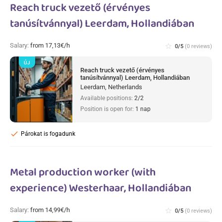
Reach truck vezető (érvényes
tanúsítvánnyal) Leerdam, Hollandiában
Salary:
from 17,13€/h
star_border
0/5
(0 reviews)
ÚJ
Reach truck vezető (érvényes
tanúsítvánnyal) Leerdam, Hollandiában
Leerdam, Netherlands
Available positions:
2/2
Position is open for:
1 nap
check
Párokat is fogadunk
Metal production worker (with
experience) Westerhaar, Hollandiában
Salary:
from 14,99€/h
star_border
0/5
(0 reviews)