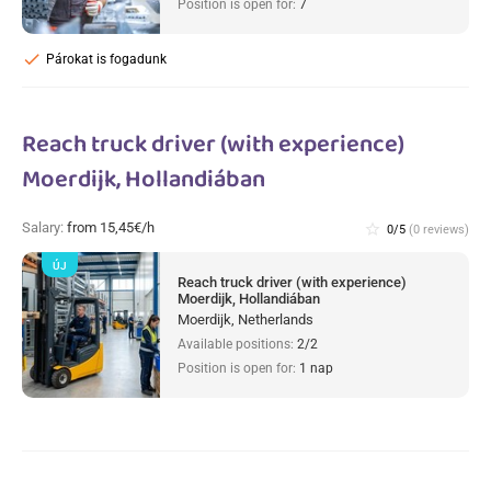
Position is open for:
7
check
Párokat is fogadunk
Reach truck driver (with experience)
Moerdijk, Hollandiában
Salary:
from 15,45€/h
star_border
0/5
(0 reviews)
ÚJ
Reach truck driver (with experience)
Moerdijk, Hollandiában
Moerdijk, Netherlands
Available positions:
2/2
Position is open for:
1 nap