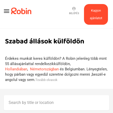
account_circle
menu
Kapjon
BELÉPÉS
ajánlatot
Szabad állások külföldön
Érdekes munkát keres külföldön? A Robin jelenleg több mint
55 állásajánlattal rendelkezikkülföldön,
Hollandiában
,
Németországban
és Belgiumban. Lényegtelen,
hogy párban vagy egyedül szeretne dolgozni menni ,beszél-e
angolul vagy sem.
Tovább olvasok