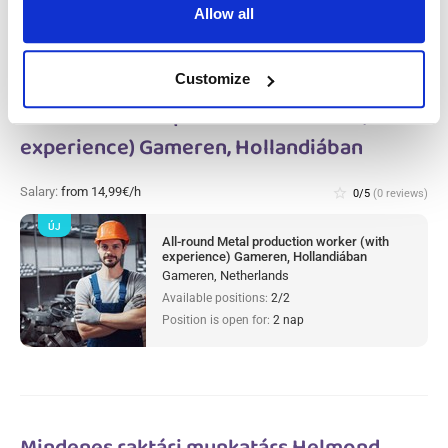
Allow all
Customize
All-round Metal production worker (with
experience) Gameren, Hollandiában
Salary:
from 14,99€/h
star_border
0/5
(0 reviews)
ÚJ
All-round Metal production worker (with
experience) Gameren, Hollandiában
Gameren, Netherlands
Available positions:
2/2
Position is open for:
2 nap