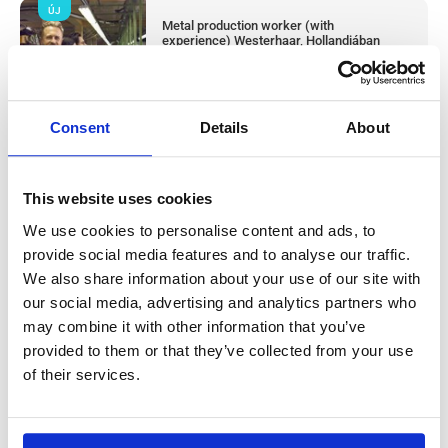
ÚJ
Metal production worker (with
experience) Westerhaar, Hollandiában
Westerhaar, Netherlands
Available positions:
2/2
Position is open for:
1 nap
Consent
Details
About
This website uses cookies
Húsüzemi termelési dolgozó & takarító
We use cookies to personalise content and ads, to
provide social media features and to analyse our traffic.
(tapasztalattal) Haarlem, Hollandiában
We also share information about your use of our site with
our social media, advertising and analytics partners who
Salary:
from 14,99€/h
star_border
0/5
(0 reviews)
may combine it with other information that you’ve
ÚJ
provided to them or that they’ve collected from your use
Húsüzemi termelési dolgozó & takarító
(tapasztalattal) Haarlem, Hollandiában
of their services.
Haarlem, Netherlands
Available positions:
2/2
Position is open for:
2 nap