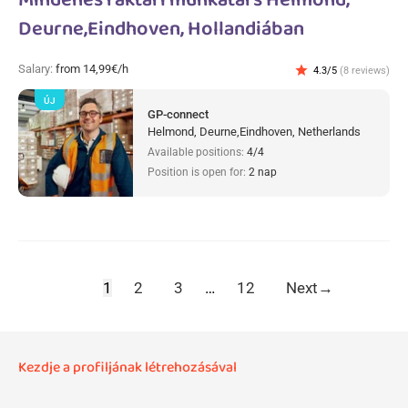
Mindenes raktári munkatárs Helmond,
Deurne,Eindhoven, Hollandiában
Salary:
from 14,99€/h
star
4.3/5
(8 reviews)
ÚJ
GP-connect
Helmond, Deurne,Eindhoven, Netherlands
Available positions:
4/4
Position is open for:
2 nap
1
2
3
…
12
Next
→
Kezdje a profiljának létrehozásával