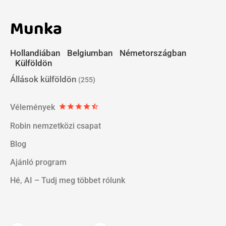
Munka
Hollandiában
Belgiumban
Németországban
Külföldön
Állások külföldön
(255)
Vélemények
star
star
star
star
star_half
Robin nemzetközi csapat
Blog
Ajánló program
Hé, AI – Tudj meg többet rólunk