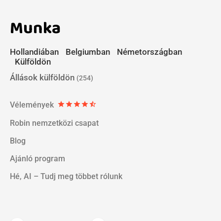
Munka
Hollandiában
Belgiumban
Németországban
Külföldön
Állások külföldön
(254)
Vélemények
star
star
star
star
star_half
Robin nemzetközi csapat
Blog
Ajánló program
Hé, AI – Tudj meg többet rólunk