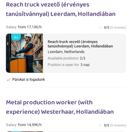
Reach truck vezető (érvényes
tanúsítvánnyal) Leerdam, Hollandiában
Salary:
from 17,13€/h
star_border
0/5
(0 reviews)
ÚJ
Reach truck vezető (érvényes
tanúsítvánnyal) Leerdam, Hollandiában
Leerdam, Netherlands
Available positions:
2/2
Position is open for:
3 nap
check
Párokat is fogadunk
Metal production worker (with
experience) Westerhaar, Hollandiában
Salary:
from 14,99€/h
star_border
0/5
(0 reviews)