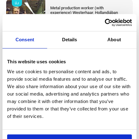
ÚJ
Metal production worker (with
experience) Westerhaar, Hollandiában
Westerhaar, Netherlands
Available positions:
2/2
Position is open for:
3 nap
Consent
Details
About
This website uses cookies
Húsüzemi termelési dolgozó & takarító
We use cookies to personalise content and ads, to
provide social media features and to analyse our traffic.
(tapasztalattal) Haarlem, Hollandiában
We also share information about your use of our site with
our social media, advertising and analytics partners who
Salary:
from 14,99€/h
star_border
0/5
(0 reviews)
may combine it with other information that you’ve
provided to them or that they’ve collected from your use
Húsüzemi termelési dolgozó & takarító
(tapasztalattal) Haarlem, Hollandiában
of their services.
Haarlem, Netherlands
Available positions:
2/2
Position is open for:
4 nap