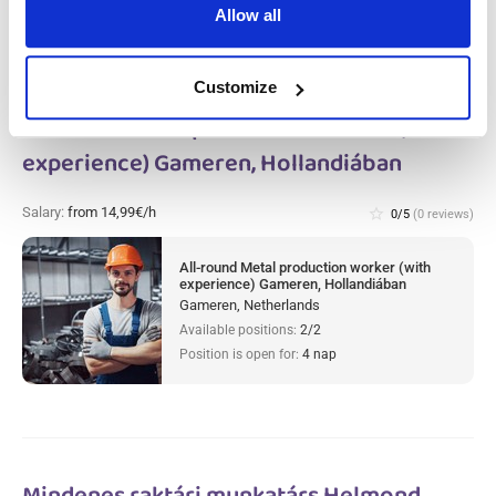
Allow all
Customize
All-round Metal production worker (with
experience) Gameren, Hollandiában
Salary:
from 14,99€/h
star_border
0/5
(0 reviews)
All-round Metal production worker (with
experience) Gameren, Hollandiában
Gameren, Netherlands
Available positions:
2/2
Position is open for:
4 nap