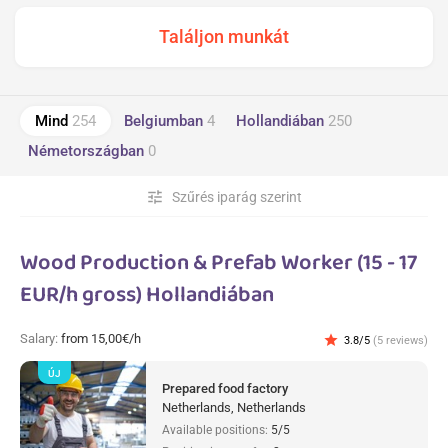
Mind
254
Belgiumban
4
Hollandiában
250
Németországban
0
tune
Szűrés iparág szerint
Wood Production & Prefab Worker (15 - 17
EUR/h gross) Hollandiában
Salary:
from 15,00€/h
star
3.8/5
(5 reviews)
ÚJ
Prepared food factory
Netherlands, Netherlands
Available positions:
5/5