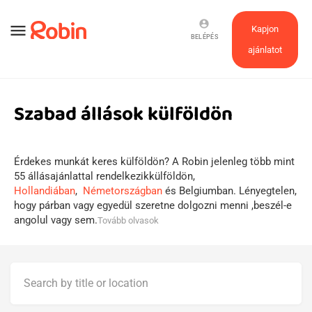
account_circle
menu
Kapjon
BELÉPÉS
ajánlatot
Szabad állások külföldön
Érdekes munkát keres külföldön? A Robin jelenleg több mint
55 állásajánlattal rendelkezikkülföldön,
Hollandiában
,
Németországban
és Belgiumban. Lényegtelen,
hogy párban vagy egyedül szeretne dolgozni menni ,beszél-e
angolul vagy sem.
Tovább olvasok