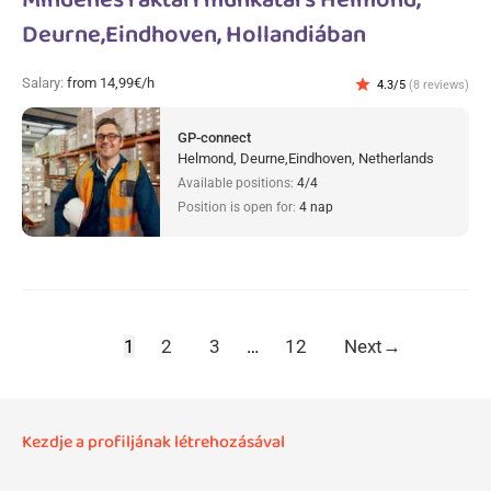
Mindenes raktári munkatárs Helmond,
Deurne,Eindhoven, Hollandiában
Salary:
from 14,99€/h
star
4.3/5
(8 reviews)
GP-connect
Helmond, Deurne,Eindhoven, Netherlands
Available positions:
4/4
Position is open for:
4 nap
1
2
3
…
12
Next
→
Kezdje a profiljának létrehozásával