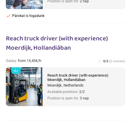
Position is open for:
2 nap
check
Párokat is fogadunk
Reach truck driver (with experience)
Moerdijk, Hollandiában
Salary:
from 15,45€/h
star_border
0/5
(0 reviews)
ÚJ
Reach truck driver (with experience)
Moerdijk, Hollandiában
Moerdijk, Netherlands
Available positions:
2/2
Position is open for:
3 nap