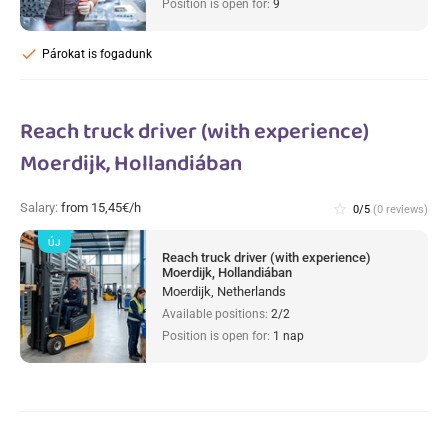
Position is open for:
9
check
Párokat is fogadunk
Reach truck driver (with experience)
Moerdijk, Hollandiában
Salary:
from 15,45€/h
star_border
0/5
(0 reviews)
ÚJ
Reach truck driver (with experience)
Moerdijk, Hollandiában
Moerdijk, Netherlands
Available positions:
2/2
Position is open for:
1 nap