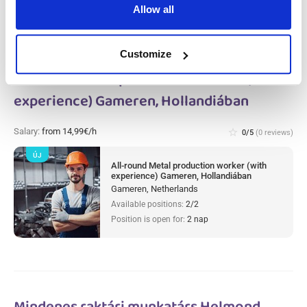
Allow all
Customize
All-round Metal production worker (with
experience) Gameren, Hollandiában
Salary:
from 14,99€/h
star_border
0/5
(0 reviews)
ÚJ
All-round Metal production worker (with
experience) Gameren, Hollandiában
Gameren, Netherlands
Available positions:
2/2
Position is open for:
2 nap