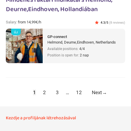
Mindenes raktári munkatárs Helmond,
Deurne,Eindhoven, Hollandiában
Salary:
from 14,99€/h
star
4.3/5
(8 reviews)
ÚJ
GP-connect
Helmond, Deurne,Eindhoven, Netherlands
Available positions:
4/4
Position is open for:
2 nap
1
2
3
…
12
Next
→
Kezdje a profiljának létrehozásával