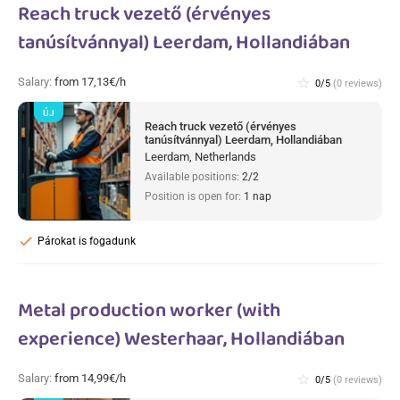
Reach truck vezető (érvényes
tanúsítvánnyal) Leerdam, Hollandiában
Salary:
from 17,13€/h
star_border
0/5
(0 reviews)
ÚJ
Reach truck vezető (érvényes
tanúsítvánnyal) Leerdam, Hollandiában
Leerdam, Netherlands
Available positions:
2/2
Position is open for:
1 nap
check
Párokat is fogadunk
Metal production worker (with
experience) Westerhaar, Hollandiában
Salary:
from 14,99€/h
star_border
0/5
(0 reviews)