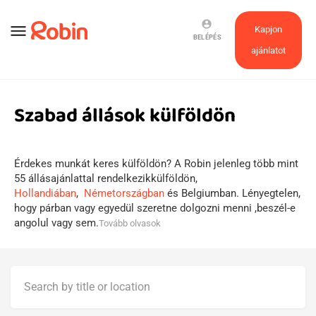
account_circle
menu
Kapjon
BELÉPÉS
ajánlatot
Szabad állások külföldön
Érdekes munkát keres külföldön? A Robin jelenleg több mint
55 állásajánlattal rendelkezikkülföldön,
Hollandiában
,
Németországban
és Belgiumban. Lényegtelen,
hogy párban vagy egyedül szeretne dolgozni menni ,beszél-e
angolul vagy sem.
Tovább olvasok