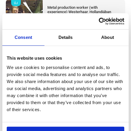
ÚJ
Metal production worker (with
experience) Westerhaar, Hollandiában
Westerhaar, Netherlands
Available positions:
2/2
Position is open for:
1 nap
Consent
Details
About
This website uses cookies
Húsüzemi termelési dolgozó & takarító
We use cookies to personalise content and ads, to
provide social media features and to analyse our traffic.
(tapasztalattal) Haarlem, Hollandiában
We also share information about your use of our site with
our social media, advertising and analytics partners who
Salary:
from 14,99€/h
star_border
0/5
(0 reviews)
may combine it with other information that you’ve
ÚJ
provided to them or that they’ve collected from your use
Húsüzemi termelési dolgozó & takarító
(tapasztalattal) Haarlem, Hollandiában
of their services.
Haarlem, Netherlands
Available positions:
2/2
Position is open for:
2 nap