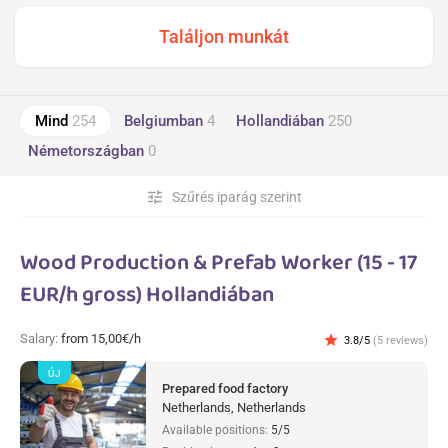
Mind
254
Belgiumban
4
Hollandiában
250
Németországban
0
tune
Szűrés iparág szerint
Wood Production & Prefab Worker (15 - 17
EUR/h gross) Hollandiában
Salary:
from 15,00€/h
star
3.8/5
(5 reviews)
ÚJ
Prepared food factory
Netherlands, Netherlands
Available positions:
5/5