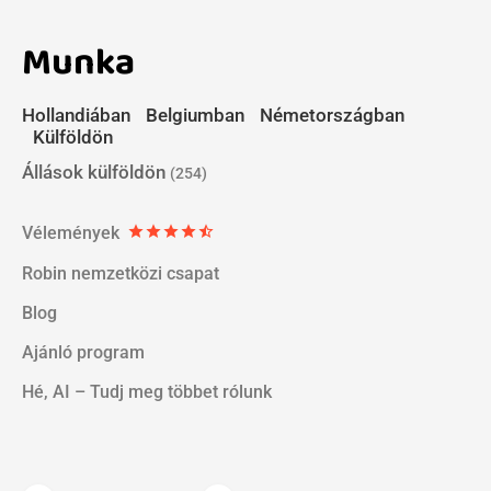
Munka
Hollandiában
Belgiumban
Németországban
Külföldön
Állások külföldön
(254)
Vélemények
star
star
star
star
star_half
Robin nemzetközi csapat
Blog
Ajánló program
Hé, AI – Tudj meg többet rólunk