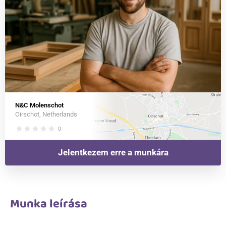
N&C Molenschot
Oirschot, Netherlands
star
star
star
star
star
0
Jelentkezem erre a munkára
Munka leírása