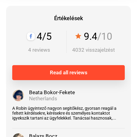
Értékelések
4/5
9.4
/10
star
4 reviews
4032 visszajelzést
Read all reviews
Beata Bokor-Fekete
Netherlands
A Robin ügyintező nagyon segitőkész, gyorsan reagál a
feltett kérdésekre, kérésekre és személyes kontaktot
igyekszik tartani az ügyfelekkel. Tanácsai hasznosak,...
Balazs Bocz