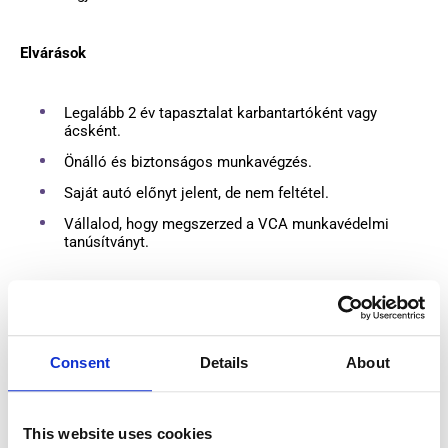
Elvárások
Legalább 2 év tapasztalat karbantartóként vagy
ácsként.
Önálló és biztonságos munkavégzés.
Saját autó előnyt jelent, de nem feltétel.
Vállalod, hogy megszerzed a VCA munkavédelmi
tanúsítványt.
Amit kínálunk
Heti
550 € nettó fizetés
.
Consent
Details
About
Holland munkaszerződés teljes körű törvényes
juttatásokkal.
This website uses cookies
Hosszú távú, stabil munkalehetőség.