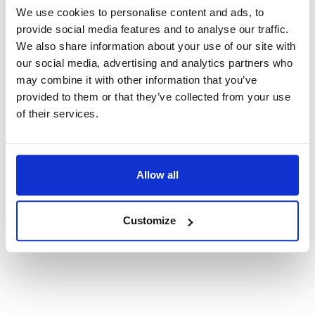
We use cookies to personalise content and ads, to
Egyágyas szállás Wi-Fi-hozzáféréssel.
provide social media features and to analyse our traffic.
Teljes körű adminisztratív és helyszíni támogatás.
We also share information about your use of our site with
Biztonságos, modern munkakörnyezet.
our social media, advertising and analytics partners who
may combine it with other information that you’ve
Fejlődési és előrelépési lehetőség a cégen belül.
provided to them or that they’ve collected from your use
of their services.
accessibility
Készségek
Allow all
language
Nyelv
Customize
Angol vagy holland nyelvtudás legalább B1 szinten.