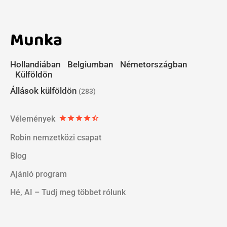
Munka
Hollandiában
Belgiumban
Németországban
Külföldön
Állások külföldön
(283)
Vélemények
star
star
star
star
star_half
Robin nemzetközi csapat
Blog
Ajánló program
Hé, AI – Tudj meg többet rólunk