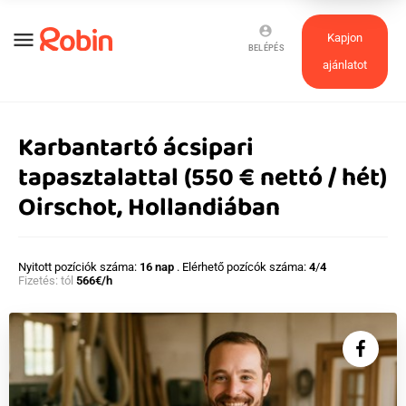
account_circle
menu
Kapjon
BELÉPÉS
ajánlatot
Karbantartó ácsipari
tapasztalattal (550 € nettó / hét)
Oirschot, Hollandiában
Nyitott pozíciók száma:
16 nap
. Elérhető pozícók száma:
4
/
4
Fizetés: tól
566€/h