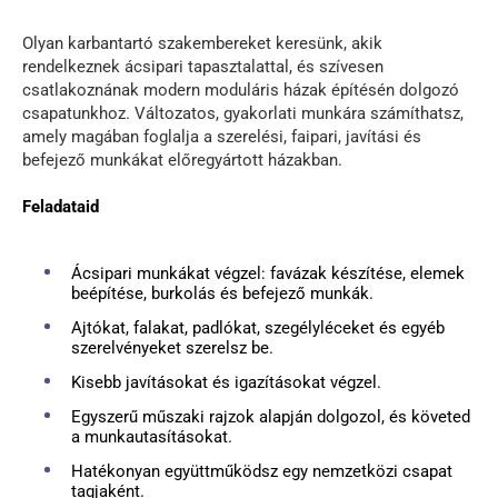
Olyan karbantartó szakembereket keresünk, akik
rendelkeznek ácsipari tapasztalattal, és szívesen
csatlakoznának modern moduláris házak építésén dolgozó
csapatunkhoz. Változatos, gyakorlati munkára számíthatsz,
amely magában foglalja a szerelési, faipari, javítási és
befejező munkákat előregyártott házakban.
Feladataid
Ácsipari munkákat végzel: favázak készítése, elemek
beépítése, burkolás és befejező munkák.
Ajtókat, falakat, padlókat, szegélyléceket és egyéb
szerelvényeket szerelsz be.
Kisebb javításokat és igazításokat végzel.
Egyszerű műszaki rajzok alapján dolgozol, és követed
a munkautasításokat.
Hatékonyan együttműködsz egy nemzetközi csapat
tagjaként.