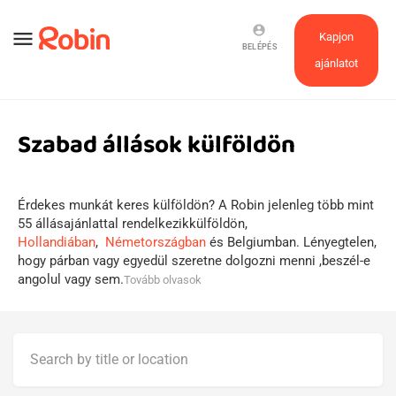
account_circle
menu
Kapjon
BELÉPÉS
ajánlatot
Szabad állások külföldön
Érdekes munkát keres külföldön? A Robin jelenleg több mint
55 állásajánlattal rendelkezikkülföldön,
Hollandiában
,
Németországban
és Belgiumban. Lényegtelen,
hogy párban vagy egyedül szeretne dolgozni menni ,beszél-e
angolul vagy sem.
Tovább olvasok