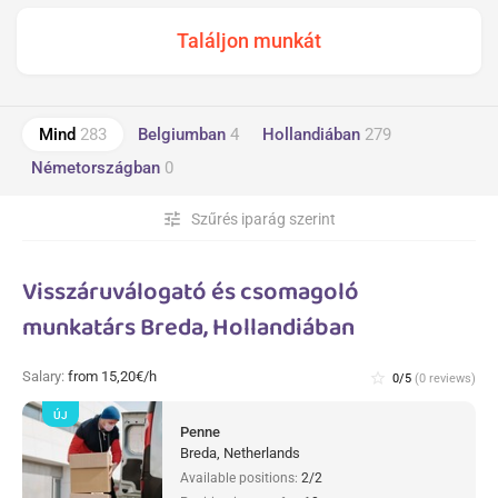
Mind
283
Belgiumban
4
Hollandiában
279
Németországban
0
tune
Szűrés iparág szerint
Visszáruválogató és csomagoló
munkatárs Breda, Hollandiában
Salary:
from 15,20€/h
star_border
0/5
(0 reviews)
ÚJ
Penne
Breda, Netherlands
Available positions:
2/2