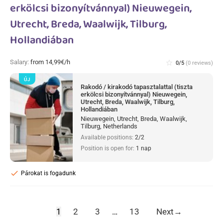
erkölcsi bizonyítvánnyal) Nieuwegein,
Utrecht, Breda, Waalwijk, Tilburg,
Hollandiában
Salary:
from 14,99€/h
star_border
0/5
(0 reviews)
ÚJ
Rakodó / kirakodó tapasztalattal (tiszta
erkölcsi bizonyítvánnyal) Nieuwegein,
Utrecht, Breda, Waalwijk, Tilburg,
Hollandiában
Nieuwegein, Utrecht, Breda, Waalwijk,
Tilburg, Netherlands
Available positions:
2/2
Position is open for:
1 nap
check
Párokat is fogadunk
1
2
3
…
13
Next
→