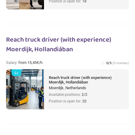
Position is open for:
18
Reach truck driver (with experience)
Moerdijk, Hollandiában
Salary:
from 15,45€/h
star_border
0/5
(0 reviews)
ÚJ
Reach truck driver (with experience)
Moerdijk, Hollandiában
Moerdijk, Netherlands
Available positions:
2/2
Position is open for:
20