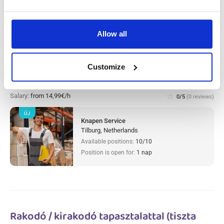
Allow all
Warehouse worker sorter Tilburg,
Customize
Hollandiában
Salary:
from 14,99€/h
star_border
0/5
(0 reviews)
ÚJ
Knapen Service
Tilburg, Netherlands
Available positions:
10/10
Position is open for:
1 nap
Rakodó / kirakodó tapasztalattal (tiszta