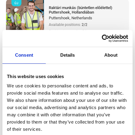
ÚJ
Raktári munkás (büntetlen előélettel)
Puttershoek, Hollandiában
Puttershoek, Netherlands
Available positions:
2/2
Position is open for:
24
check
Párokat is fogadunk
Consent
Details
About
Metal production worker (with
This website uses cookies
experience) Westerhaar, Hollandiában
We use cookies to personalise content and ads, to
Salary:
from 14,99€/h
provide social media features and to analyse our traffic.
star_border
0/5
(0 reviews)
We also share information about your use of our site with
ÚJ
our social media, advertising and analytics partners who
Metal production worker (with
experience) Westerhaar, Hollandiában
may combine it with other information that you’ve
Westerhaar, Netherlands
provided to them or that they’ve collected from your use
Available positions:
2/2
of their services.
Position is open for:
1 nap