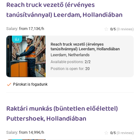
Reach truck vezető (érvényes
tanúsítvánnyal) Leerdam, Hollandiában
Salary:
from 17,13€/h
star_border
0/5
(0 reviews)
ÚJ
Reach truck vezető (érvényes
tanúsítvánnyal) Leerdam, Hollandiában
Leerdam, Netherlands
Available positions:
2/2
Position is open for:
20
check
Párokat is fogadunk
Raktári munkás (büntetlen előélettel)
Puttershoek, Hollandiában
Salary:
from 14,99€/h
star_border
0/5
(0 reviews)