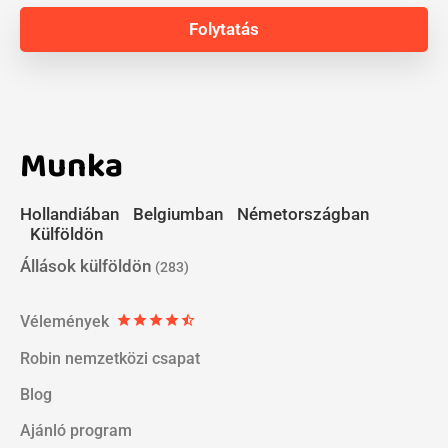
Munka
Hollandiában
Belgiumban
Németországban
Külföldön
Állások külföldön
(283)
Vélemények
star
star
star
star
star_half
Robin nemzetközi csapat
Blog
Ajánló program