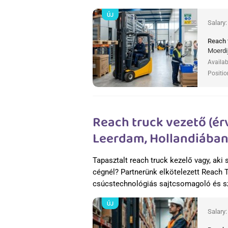
ÚJ
Salary
Reach 
Moerdi
Availab
Positio
Reach truck vezető (ér
Leerdam, Hollandiába
Tapasztalt reach truck kezelő vagy, aki 
cégnél? Partnerünk elkötelezett Reach 
csúcstechnológiás sajtcsomagoló és s
ÚJ
Salary