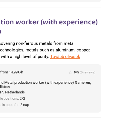
tion worker (with experience)
n
recovering non-ferrous metals from metal
 technologies, metals such as aluminum, copper,
with a high level of purity.
Tovább olvasok
:
from 14,99€/h
star_border
0/5
(0 reviews)
und Metal production worker (with experience) Gameren,
diában
n, Netherlands
le positions:
2/2
n is open for:
2 nap