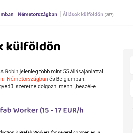
umban
Németországban
Állások külföldön
(257)
k külföldön
 Robin jelenleg több mint 55 állásajánlattal
an
,
Németországban
és Belgiumban.
yedül szeretne dolgozni menni ,beszél-e
ab Worker (15 - 17 EUR/h
duction & Prefab Workers for several companies in