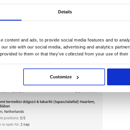
n is open for:
1 nap
Details
lgozó & takarító
e content and ads, to provide social media features and to analy
em, Hollandiában
 our site with our social media, advertising and analytics partn
 provided to them or that they’ve collected from your use of their
miszeripari vállalathoz és Európa egyik legnagyobb
si dolgozó és takarító pozícióban. A vállalat híres
iról, innovációjáról és minőség iránti
Customize
:
from 14,99€/h
star_border
0/5
(0 reviews)
mi termelési dolgozó & takarító (tapasztalattal) Haarlem,
diában
m, Netherlands
le positions:
2/2
n is open for:
2 nap