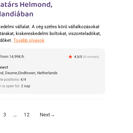
atárs Helmond,
landiában
kedelmi vállalat. A cég széles körű vállalkozásokat
tárakat, kiskereskedelmi boltokat, viszonteladókat,
edőket.
Tovább olvasok
:
from 14,99€/h
star
4.3/5
(8 reviews)
nnect
d, Deurne,Eindhoven, Netherlands
le positions:
4/4
n is open for:
2 nap
3
…
12
Next
→