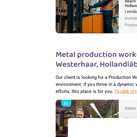
Reach 
Hollan
Leerda
Availab
Positio
Metal production worke
Westerhaar, Hollandiá
Our client is looking for a Production W
environment. If you thrive in a dynamic
efforts, this place is for you.
Tovább ol
ÚJ
Salary
Metal 
Hollan
Wester
Availab