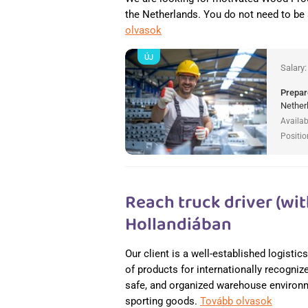
the Netherlands. You do not need to be
olvasok
ÚJ
Salary
Prepar
Nether
Availab
Positio
Reach truck driver (wit
Hollandiában
Our client is a well-established logisti
of products for internationally recogniz
safe, and organized warehouse environme
sporting goods.
Tovább olvasok