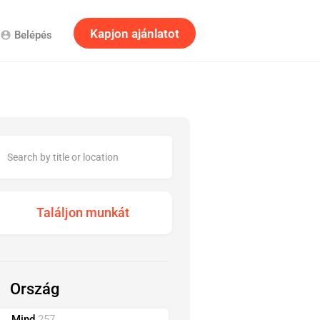
Kapjon ajánlatot
Belépés
account_circle
Ország
Mind
257