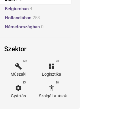
Belgiumban
4
Hollandiában
253
Németországban
0
Szektor
137
75
build
dashboard
Műszaki
Logisztika
35
10
settings
accessibility
Gyártás
Szolgáltatások