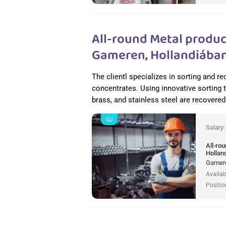
All-round Metal produc
Gameren, Hollandiába
The clientl specializes in sorting and 
concentrates. Using innovative sorting
brass, and stainless steel are recovered 
ÚJ
Salary
All-ro
Hollan
Gamere
Availab
Positio