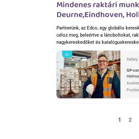
Mindenes raktári munk
Deurne,Eindhoven, Hol
Partnerünk, az Edco, egy globális keres
céloz meg, beleértve a láncboltokat, rak
nagykereskedőket és katalóguskeresk
ÚJ
Salary
GP-co
Helmon
Availab
Positio
1
2