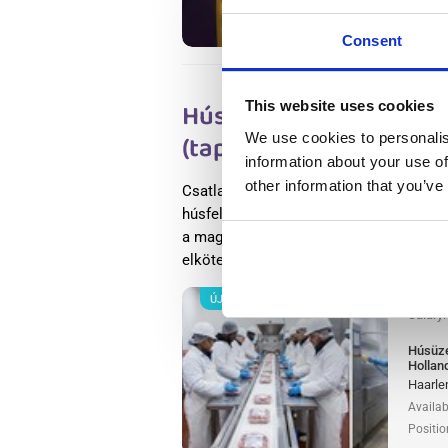
Positio
Consent
Húsüzemi termelési do
This website uses cookies
We use cookies to personalis
(tapasztalattal) Haarl
information about your use of
other information that you’ve
Csatlakozz egy világszinten vezető élel
húsfeldolgozó cégéhez, húsüzemi termelé
a magas élelmiszerbiztonsági standardja
elkötelezettségéről.
Tovább olvasok
ÚJ
Salary
Húsüze
Hollan
Haarle
Availab
Positio