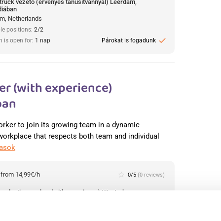
truck vezető (érvényes tanúsítvánnyal) Leerdam,
diában
m, Netherlands
le positions:
2/2
check
n is open for:
1 nap
Párokat is fogadunk
r (with experience)
ban
orker to join its growing team in a dynamic
 workplace that respects both team and individual
vasok
:
from 14,99€/h
star_border
0/5
(0 reviews)
production worker (with experience) Westerhaar,
diában
haar, Netherlands
le positions:
2/2