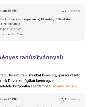
:
from 15,45€/h
star_border
0/5
(0 reviews)
truck driver (with experience) Moerdijk, Hollandiában
jk, Netherlands
le positions:
2/2
n is open for:
1 nap
vényes tanúsítvánnyal)
n
stabil, hosszú távú munkát keres egy iparági vezető
Truck Driver kollégákat keres egy modern,
zeletelő központba Leerdamban.
Tovább olvasok
:
from 17,13€/h
star_border
0/5
(0 reviews)