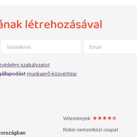
jának létrehozásával
Vezetéknév
Email
tvédelmi szabályzatot
állapodást
munkaerő-közvetítési
Vélemények
star
star
star
star
star_half
Robin nemzetközi csapat
országban