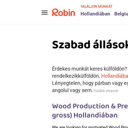
TALÁLJON MUNKÁT
menu
Hollandiában
Belgi
Szabad álláso
Érdekes munkát keres külföldön? A
rendelkezikkülföldön,
Hollandiáb
Lényegtelen, hogy párban vagy eg
angolul vagy sem.
Tovább olvasok
Wood Production & Pref
gross) Hollandiában
We are looking for motivated Wood Pro