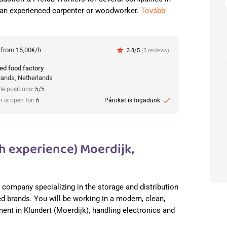
 an experienced carpenter or woodworker.
Tovább
:
from 15,00€/h
star
3.8/5
(5 reviews)
ed food factory
lands, Netherlands
le positions:
5/5
check
n is open for:
6
Párokat is fogadunk
h experience) Moerdijk,
cs company specializing in the storage and distribution
ed brands. You will be working in a modern, clean,
nt in Klundert (Moerdijk), handling electronics and