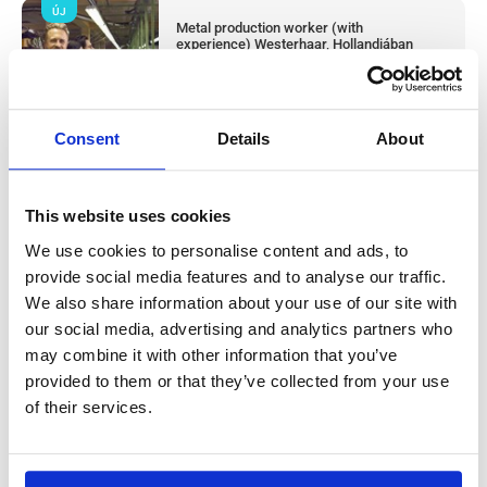
ÚJ
Metal production worker (with
experience) Westerhaar, Hollandiában
Westerhaar, Netherlands
Available positions:
2/2
Position is open for:
2 nap
Consent
Details
About
This website uses cookies
Húsüzemi termelési dolgozó & takarító
We use cookies to personalise content and ads, to
provide social media features and to analyse our traffic.
(tapasztalattal) Haarlem, Hollandiában
We also share information about your use of our site with
our social media, advertising and analytics partners who
Salary:
from 14,99€/h
star_border
0/5
(0 reviews)
may combine it with other information that you’ve
ÚJ
provided to them or that they’ve collected from your use
Húsüzemi termelési dolgozó & takarító
(tapasztalattal) Haarlem, Hollandiában
of their services.
Haarlem, Netherlands
Available positions:
2/2
Position is open for:
3 nap