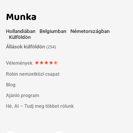
Munka
Hollandiában
Belgiumban
Németországban
Külföldön
Állások külföldön
(254)
Vélemények
star
star
star
star
star_half
Robin nemzetközi csapat
Blog
Ajánló program
Hé, AI – Tudj meg többet rólunk