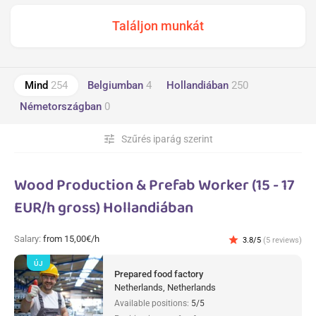
Mind
254
Belgiumban
4
Hollandiában
250
Németországban
0
tune
Szűrés iparág szerint
Wood Production & Prefab Worker (15 - 17
EUR/h gross) Hollandiában
Salary:
from 15,00€/h
star
3.8/5
(5 reviews)
ÚJ
Prepared food factory
Netherlands, Netherlands
Available positions:
5/5