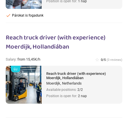
Position is open for:
1 nap
check
Párokat is fogadunk
Reach truck driver (with experience)
Moerdijk, Hollandiában
Salary:
from 15,45€/h
star_border
0/5
(0 reviews)
ÚJ
Reach truck driver (with experience)
Moerdijk, Hollandiában
Moerdijk, Netherlands
Available positions:
2/2
Position is open for:
2 nap