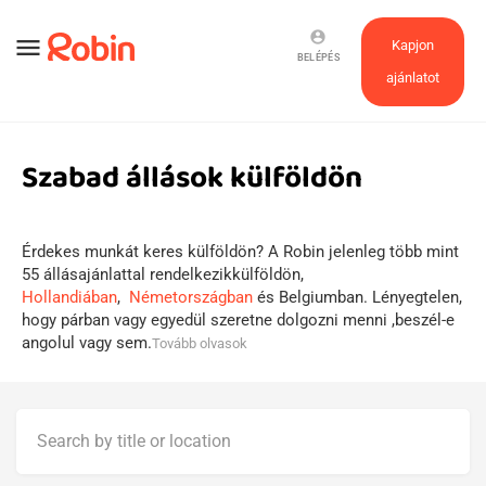
account_circle
menu
Kapjon
BELÉPÉS
ajánlatot
Szabad állások külföldön
Érdekes munkát keres külföldön? A Robin jelenleg több mint
55 állásajánlattal rendelkezikkülföldön,
Hollandiában
,
Németországban
és Belgiumban. Lényegtelen,
hogy párban vagy egyedül szeretne dolgozni menni ,beszél-e
angolul vagy sem.
Tovább olvasok