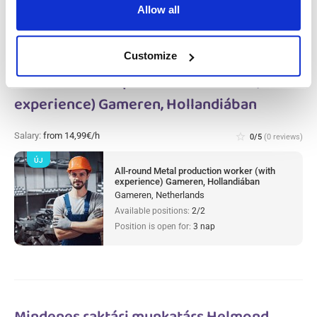
Allow all
Customize
All-round Metal production worker (with
experience) Gameren, Hollandiában
Salary:
from 14,99€/h
star_border
0/5
(0 reviews)
ÚJ
All-round Metal production worker (with
experience) Gameren, Hollandiában
Gameren, Netherlands
Available positions:
2/2
Position is open for:
3 nap