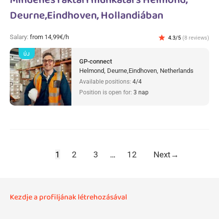
Mindenes raktári munkatárs Helmond,
Deurne,Eindhoven, Hollandiában
Salary:
from 14,99€/h
star
4.3/5
(8 reviews)
ÚJ
GP-connect
Helmond, Deurne,Eindhoven, Netherlands
Available positions:
4/4
Position is open for:
3 nap
1
2
3
…
12
Next
→
Kezdje a profiljának létrehozásával