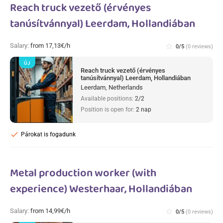
Reach truck vezető (érvényes
tanúsítvánnyal) Leerdam, Hollandiában
Salary:
from 17,13€/h
star_border
0/5
(0 reviews)
ÚJ
Reach truck vezető (érvényes
tanúsítvánnyal) Leerdam, Hollandiában
Leerdam, Netherlands
Available positions:
2/2
Position is open for:
2 nap
check
Párokat is fogadunk
Metal production worker (with
experience) Westerhaar, Hollandiában
Salary:
from 14,99€/h
star_border
0/5
(0 reviews)