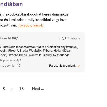
landiában
alt rakodókat/kirakodókat keres dinamikus
a és kirakodása rolly kocsikkal vagy laza
között van.
Tovább olvasok
:
from 14,99€/h
star_border
0/5
(0 reviews)
/ kirakodó tapasztalattal (tiszta erkölcsi bizonyítvánnyal)
gein, Utrecht, Breda, Waalwijk, Tilburg, Hollandiában
ein, Utrecht, Breda, Waalwijk, Tilburg, Netherlands
le positions:
2/2
check
n is open for:
19
Párokat is fogadunk
3
…
13
Next
→