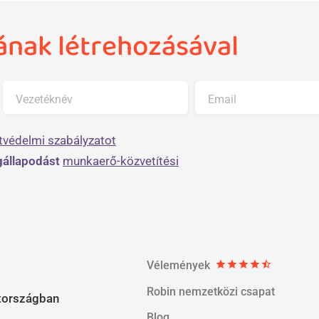
jának létrehozásával
Vezetéknév
Email
tvédelmi szabályzatot
állapodást
munkaerő-közvetítési
Vélemények
star
star
star
star
star_half
Robin nemzetközi csapat
országban
Blog