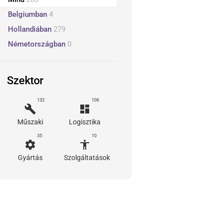
Belgiumban
4
Hollandiában
279
Németországban
0
Szektor
132
106
build
dashboard
Műszaki
Logisztika
35
10
settings
accessibility
Gyártás
Szolgáltatások