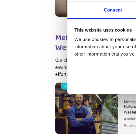
Availab
Positio
Consent
This website uses cookies
Metal production worke
We use cookies to personalis
Westerhaar, Hollandiá
information about your use of
other information that you’ve
Our client is looking for a Production W
environment. If you thrive in a dynamic
efforts, this place is for you.
Tovább ol
ÚJ
Salary
Metal 
Hollan
Wester
Availab
Positio