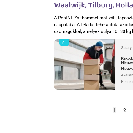
Waalwijk, Tilburg, Hol
A PostNL Zaltbommel motivált, tapaszt
csapatába. A feladat teherautók rakodás
csomagokkal, amelyek súlya 10–30 kg 
ÚJ
Salary
Rakodó 
Nieuwe
Nieuweg
Availab
Positio
1
2