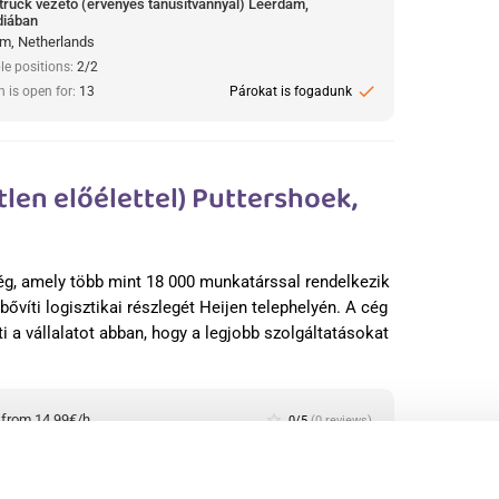
truck vezető (érvényes tanúsítvánnyal) Leerdam,
diában
m, Netherlands
le positions:
2/2
check
n is open for:
13
Párokat is fogadunk
len előélettel) Puttershoek,
cég, amely több mint 18 000 munkatárssal rendelkezik
bővíti logisztikai részlegét Heijen telephelyén. A cég
ti a vállalatot abban, hogy a legjobb szolgáltatásokat
:
from 14,99€/h
star_border
0/5
(0 reviews)
i munkás (büntetlen előélettel) Puttershoek, Hollandiában
shoek, Netherlands