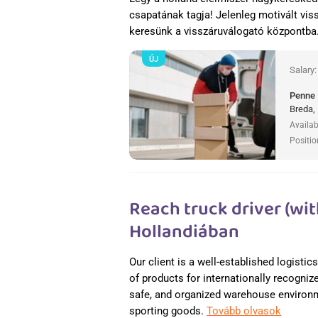
csapatának tagja! Jelenleg motivált v
keresünk a visszáruválogató központba
ÚJ
Salary
Penne
Breda,
Availab
Positio
Reach truck driver (wit
Hollandiában
Our client is a well-established logisti
of products for internationally recogniz
safe, and organized warehouse environme
sporting goods.
Tovább olvasok