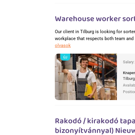
Warehouse worker sort
Our client in Tilburg is looking for sorte
workplace that respects both team and in
olvasok
ÚJ
Salary
Knapen
Tilburg
Availab
Positio
Rakodó / kirakodó tapas
bizonyítvánnyal) Nieuw