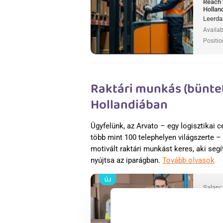
Reach 
Hollan
Leerda
Availab
Positio
Raktári munkás (büntet
Hollandiában
Ügyfelünk, az Arvato – egy logisztikai 
több mint 100 telephelyen világszerte – 
motivált raktári munkást keres, aki segí
nyújtsa az iparágban.
Tovább olvasok
ÚJ
Salary
Raktár
Putter