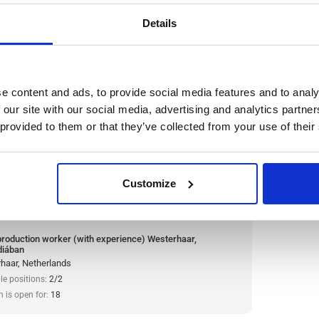
le positions:
2/2
check
n is open for:
17
Párokat is fogadunk
Details
r (with experience)
e content and ads, to provide social media features and to analy
ban
 our site with our social media, advertising and analytics partn
 provided to them or that they’ve collected from your use of their
orker to join its growing team in a dynamic
 workplace that respects both team and individual
vasok
Customize
:
from 14,99€/h
star_border
0/5
(0 reviews)
production worker (with experience) Westerhaar,
diában
haar, Netherlands
le positions:
2/2
n is open for:
18