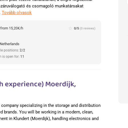
isszáruválogató és csomagoló munkatársakat
.
Tovább olvasok
:
from 15,20€/h
star_border
0/5
(0 reviews)
 Netherlands
le positions:
2/2
n is open for:
11
h experience) Moerdijk,
cs company specializing in the storage and distribution
ed brands. You will be working in a modern, clean,
nt in Klundert (Moerdijk), handling electronics and