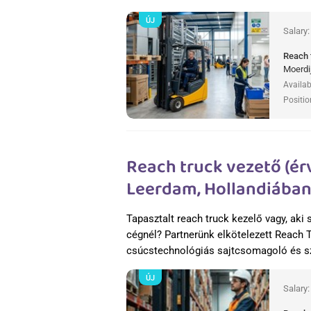
ÚJ
Salary
Reach 
Moerdi
Availab
Positio
Reach truck vezető (ér
Leerdam, Hollandiába
Tapasztalt reach truck kezelő vagy, aki 
cégnél? Partnerünk elkötelezett Reach 
csúcstechnológiás sajtcsomagoló és s
ÚJ
Salary