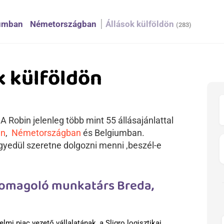
umban
Németországban
Állások külföldön
(283)
k külföldön
 Robin jelenleg több mint 55 állásajánlattal
an
,
Németországban
és Belgiumban.
yedül szeretne dolgozni menni ,beszél-e
somagoló munkatárs Breda,
mi piac vezető vállalatának, a Sligro logisztikai