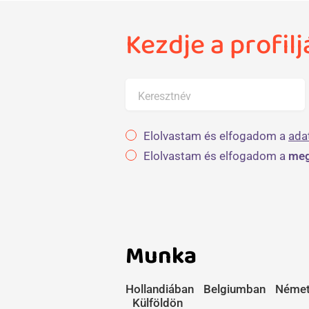
Kezdje a profil
Keresztnév
Elolvastam és elfogadom a
ada
Elolvastam és elfogadom a
meg
Munka
Hollandiában
Belgiumban
Német
Külföldön