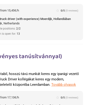
:
from 15,45€/h
star_border
0/5
(0 reviews)
truck driver (with experience) Moerdijk, Hollandiában
jk, Netherlands
le positions:
2/2
n is open for:
13
vényes tanúsítvánnyal)
n
stabil, hosszú távú munkát keres egy iparági vezető
Truck Driver kollégákat keres egy modern,
zeletelő központba Leerdamban.
Tovább olvasok
:
from 17,13€/h
star_border
0/5
(0 reviews)