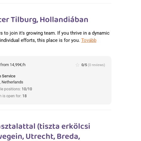
er Tilburg, Hollandiában
rs to join it's growing team. If you thrive in a dynamic
dividual efforts, this place is for you.
Tovább
:
from 14,99€/h
star_border
0/5
(0 reviews)
 Service
, Netherlands
le positions:
10/10
n is open for:
18
ztalattal (tiszta erkölcsi
egein, Utrecht, Breda,