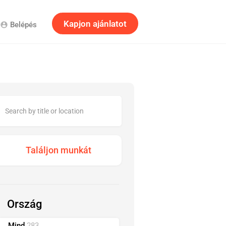
Kapjon ajánlatot
Belépés
account_circle
Ország
Mind
283