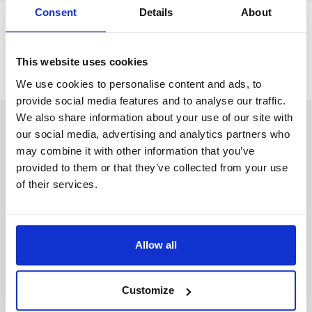
Consent
Details
About
tune
Szűrés iparág szerint
Nincs találat
This website uses cookies
We use cookies to personalise content and ads, to
provide social media features and to analyse our traffic.
We also share information about your use of our site with
Kezdje a profiljának létrehozásával
our social media, advertising and analytics partners who
may combine it with other information that you’ve
provided to them or that they’ve collected from your use
Keresztnév
of their services.
Vezetéknév
Allow all
Email
Customize