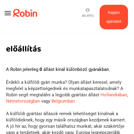
account_circle
menu
Kapjon
BELÉPÉS
ajánlatot
előállítás
A Robin jelenleg
0
állást kínál különböző gyárakban.
Érdekli a külföldi gyári munka? Olyan állást keresel, amely
megfelel a képzettségednek és munkatapasztalatodnak? A
Robin segít megtalálni a legjobb gyártási állást
Hollandiában
,
Németországban
vagy
Belgiumban
.
A külföldi gyártási állások remek lehetőséget kínálnak a
külföldieknek, hogy egy másik országban kezdjenek karriert.
A jó hír az, hogy gyorsan találhatsz munkát, akár szakértője
vagy a területnek, akár kezdő vagy. Európa legnépszerűbb