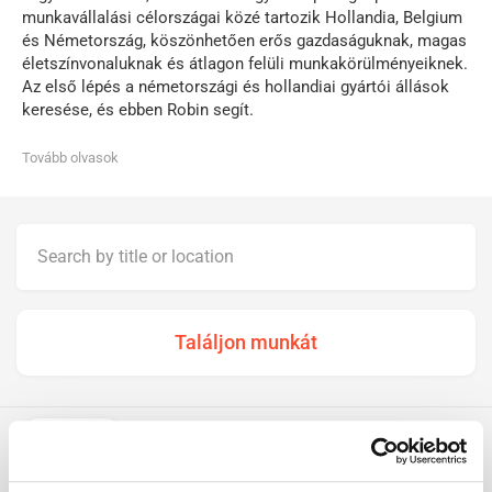
munkavállalási célországai közé tartozik Hollandia, Belgium
és Németország, köszönhetően erős gazdaságuknak, magas
életszínvonaluknak és átlagon felüli munkakörülményeiknek.
Az első lépés a németországi és hollandiai gyártói állások
keresése, és ebben Robin segít.
Tovább olvasok
Mind
289
Belgiumban
4
Hollandiában
268
Németországban
17