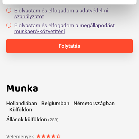
Elolvastam és elfogadom a
adatvédelmi
szabályzatot
Elolvastam és elfogadom a
megállapodást
munkaerő-közvetítési
Munka
Hollandiában
Belgiumban
Németországban
Külföldön
Állások külföldön
(289)
Vélemények
star
star
star
star
star_half