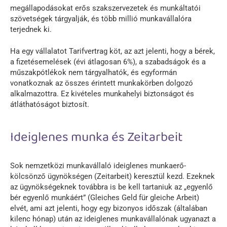
megállapodásokat erős szakszervezetek és munkáltatói
szövetségek tárgyalják, és több millió munkavállalóra
terjednek ki.
Ha egy vállalatot Tarifvertrag köt, az azt jelenti, hogy a bérek,
a fizetésemelések (évi átlagosan 6%), a szabadságok és a
műszakpótlékok nem tárgyalhatók, és egyformán
vonatkoznak az összes érintett munkakörben dolgozó
alkalmazottra. Ez kivételes munkahelyi biztonságot és
átláthatóságot biztosít.
Ideiglenes munka és Zeitarbeit
Sok nemzetközi munkavállaló ideiglenes munkaerő-
kölcsönző ügynökségen (Zeitarbeit) keresztül kezd. Ezeknek
az ügynökségeknek továbbra is be kell tartaniuk az „egyenlő
bér egyenlő munkáért” (Gleiches Geld für gleiche Arbeit)
elvét, ami azt jelenti, hogy egy bizonyos időszak (általában
kilenc hónap) után az ideiglenes munkavállalónak ugyanazt a