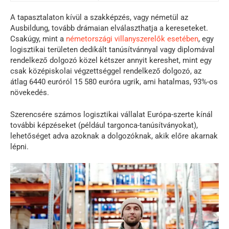
A tapasztalaton kívül a szakképzés, vagy németül az
Ausbildung, tovább drámaian elválaszthatja a kereseteket.
Csakúgy, mint a
németországi villanyszerelők esetében
, egy
logisztikai területen dedikált tanúsítvánnyal vagy diplomával
rendelkező dolgozó közel kétszer annyit kereshet, mint egy
csak középiskolai végzettséggel rendelkező dolgozó, az
átlag 6440 euróról 15 580 euróra ugrik, ami hatalmas, 93%-os
növekedés.
Szerencsére számos logisztikai vállalat Európa-szerte kínál
további képzéseket (például targonca-tanúsítványokat),
lehetőséget adva azoknak a dolgozóknak, akik előre akarnak
lépni.