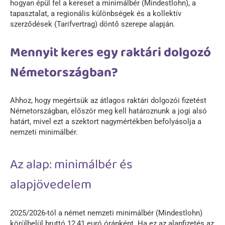
hogyan épül fel a kereset a minimálbér (Mindestlohn), a
tapasztalat, a regionális különbségek és a kollektív
szerződések (Tarifvertrag) döntő szerepe alapján.
Mennyit keres egy raktári dolgozó
Németországban?
Ahhoz, hogy megértsük az átlagos raktári dolgozói fizetést
Németországban, először meg kell határoznunk a jogi alsó
határt, mivel ezt a szektort nagymértékben befolyásolja a
nemzeti minimálbér.
Az alap: minimálbér és
alapjövedelem
2025/2026-tól a német nemzeti minimálbér (Mindestlohn)
körülbelül bruttó 12,41 euró óránként. Ha ez az alapfizetés az