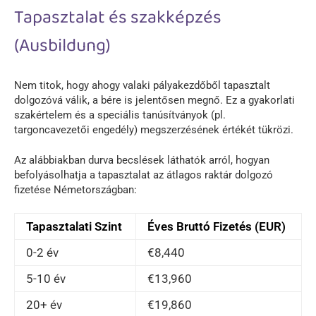
Tapasztalat és szakképzés
(Ausbildung)
Nem titok, hogy ahogy valaki pályakezdőből tapasztalt
dolgozóvá válik, a bére is jelentősen megnő. Ez a gyakorlati
szakértelem és a speciális tanúsítványok (pl.
targoncavezetői engedély) megszerzésének értékét tükrözi.
Az alábbiakban durva becslések láthatók arról, hogyan
befolyásolhatja a tapasztalat az átlagos raktár dolgozó
fizetése Németországban:
Tapasztalati Szint
Éves Bruttó Fizetés (EUR)
0-2 év
€8,440
5-10 év
€13,960
20+ év
€19,860