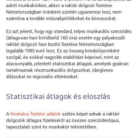
adott munkakörben, akkor a raktár dolgozó fizetése
Németországban óránként szintén ugyanennyi lesz, nem
számítva a további műszakpótlékokat és bónuszokat.
Ez azt jelenti, hogy egy standard, teljes munkaidős szerződés
(átlagosan havi körülbelül 160 óra) esetén egy pályakezdő
raktári dolgozó havi bruttó fizetése Németországban
legalább 1985 euró lesz. Ez az összeg kiindulópontként
szolgál, és sokkal nagyobb stabilitást képvisel, mint az
alacsonyabb, jelentett statisztikai átlagok, amelyek gyakran
tartalmaznak részmunkaidős dolgozókat, ideiglenes
állásokat és regionális eltéréseket.
Statisztikai átlagok és eloszlás
A
hivatalos fizetési adatok
széles képet adnak a raktári
dolgozók átlagos fizetéséről az összes szerződéstípus,
tapasztalati szint és munkakör tekintetében.