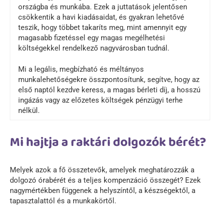
országba és munkába. Ezek a juttatások jelentősen
csökkentik a havi kiadásaidat, és gyakran lehetővé
teszik, hogy többet takaríts meg, mint amennyit egy
magasabb fizetéssel egy magas megélhetési
költségekkel rendelkező nagyvárosban tudnál.
Mi a legális, megbízható és méltányos
munkalehetőségekre összpontosítunk, segítve, hogy az
első naptól kezdve keress, a magas bérleti díj, a hosszú
ingázás vagy az előzetes költségek pénzügyi terhe
nélkül.
Mi hajtja a raktári dolgozók bérét?
Melyek azok a fő összetevők, amelyek meghatározzák a
dolgozó órabérét és a teljes kompenzáció összegét? Ezek
nagymértékben függenek a helyszíntől, a készségektől, a
tapasztalattól és a munkakörtől.