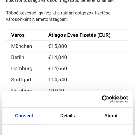
kulcsfontosságú városok magasabb béreket kínálnak.
Többé-kevésbé így néz ki a raktári dolgozók fizetése
városonként Németországban:
Város
Átlagos Éves Fizetés (EUR)
München
€15,880
Berlin
€14,840
Hamburg
€14,660
Stuttgart
€14,540
Nürnberg
€9,940
További fizetés és juttatások
Consent
Details
About
Németországban raktári dolgozóként dolgozni azt jelenti,
hogy lehetőséged van műszakokban dolgozni és túlórapénzt