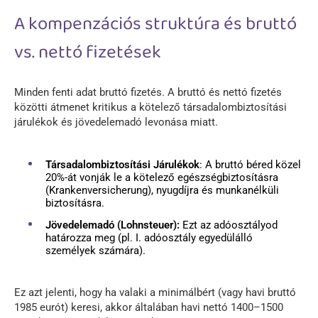
A kompenzációs struktúra és bruttó
vs. nettó fizetések
Minden fenti adat bruttó fizetés. A bruttó és nettó fizetés
közötti átmenet kritikus a kötelező társadalombiztosítási
járulékok és jövedelemadó levonása miatt.
Társadalombiztosítási Járulékok
: A bruttó béred közel
20%-át vonják le a kötelező egészségbiztosításra
(Krankenversicherung), nyugdíjra és munkanélküli
biztosításra.
Jövedelemadó (Lohnsteuer):
Ezt az adóosztályod
határozza meg (pl. I. adóosztály egyedülálló
személyek számára).
Ez azt jelenti, hogy ha valaki a minimálbért (vagy havi bruttó
1985 eurót) keresi, akkor általában havi nettó 1400–1500