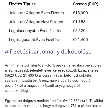
Fizetés Típusa
Összeg (EUR)
Jelentett Átlagos Éves Fizetés
€13,900
Jelentett Átlagos Havi Fizetés
€1,158
Legalacsonyabb Éves Fizetés
€5,620
Legmagasabb Éves Fizetés
€21,400
A fizetési tartomány dekódolása
Amint láthatod, jelentős különbség van a legalacsonyabb és
a legmagasabb jelentett éves kereset között. Ez az eltérés
(5620 € vs. 21 400 €) a logisztikában betöltött sokféle
szerepet mutatja be. A részmunkaidős és csomagoló
pozícióktól a magasan képzett anyagmozgatói
szerepkörökig.
Egy raktári dolgozó medián fizetése évi 12 580 euró. Továbbá
az adatok azt mutatják, hogy a dolgozók 75%-a többet keres