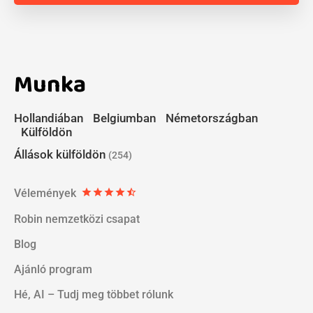
Munka
Hollandiában
Belgiumban
Németországban
Külföldön
Állások külföldön
(254)
Vélemények
star
star
star
star
star_half
Robin nemzetközi csapat
Blog
Ajánló program
Hé, AI – Tudj meg többet rólunk