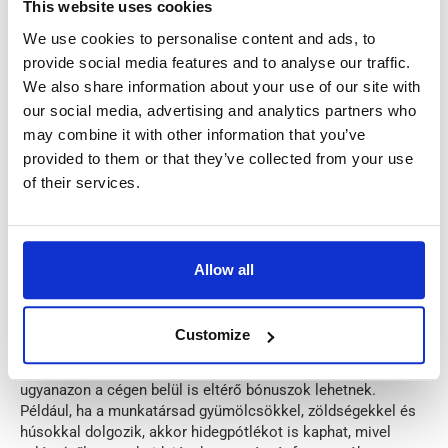
(Überstunden) kapni, amelyek a leggyorsabb módjai az éves
This website uses cookies
kereseted növelésének.
We use cookies to personalise content and ads, to
provide social media features and to analyse our traffic.
Műszakpótlék (Schichtzulage):
A késői órákban
We also share information about your use of our site with
(általában este 9 és reggel 6 között) végzett munka
our social media, advertising and analytics partners who
éjszakai műszakpótlékra (Nachtzuschlag) jogosít, ami
may combine it with other information that you’ve
általában 25%-kal növeli az alap órabért.
provided to them or that they’ve collected from your use
Túlórapénz:
A szerződéses órákat meghaladó munka
of their services.
prémiummal fizetendő, gyakran +25% és +50% között.
Bónuszok:
A németországi alkalmazottak általában
üdülési bónuszt (Urlaubsgeld) és néha karácsonyi
bónuszt (Weihnachtsgeld) is kapnak, különösen, ha
Allow all
munkáltatójuk kollektív munkaszerződéshez
(Tarifvertrag) kötött.
Customize
Ne feledd, hogy a műszakpótlékok, a túlórapénz és a
bónuszok cégenként eltérőek lehetnek. Néha még
ugyanazon a cégen belül is eltérő bónuszok lehetnek.
Például, ha a munkatársad gyümölcsökkel, zöldségekkel és
húsokkal dolgozik, akkor hidegpótlékot is kaphat, mivel