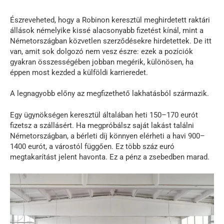
Észreveheted, hogy a Robinon keresztül meghirdetett raktári
állások némelyike kissé alacsonyabb fizetést kínál, mint a
Németországban közvetlen szerződésekre hirdetettek. De itt
van, amit sok dolgozó nem vesz észre: ezek a pozíciók
gyakran összességében jobban megérik, különösen, ha
éppen most kezded a külföldi karrieredet.
A legnagyobb előny az megfizethető lakhatásból származik.
Egy ügynökségen keresztül általában heti 150–170 eurót
fizetsz a szállásért. Ha megpróbálsz saját lakást találni
Németországban, a bérleti díj könnyen elérheti a havi 900–
1400 eurót, a várostól függően. Ez több száz euró
megtakarítást jelent havonta. Ez a pénz a zsebedben marad.