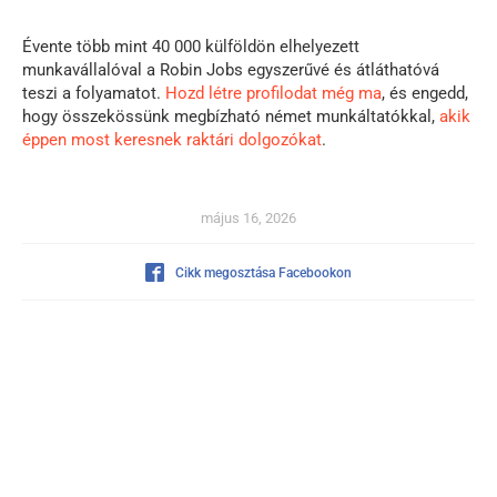
Évente több mint 40 000 külföldön elhelyezett
munkavállalóval a Robin Jobs egyszerűvé és átláthatóvá
teszi a folyamatot.
Hozd létre profilodat még ma
, és engedd,
hogy összekössünk megbízható német munkáltatókkal,
akik
éppen most keresnek raktári dolgozókat
.
május 16, 2026
Cikk megosztása Facebookon