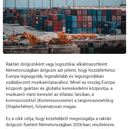
Raktári dolgozóként vagy logisztikai alkalmazottként
Németországban dolgozni azt jelenti, hogy hozzáférhetsz
Európa legnagyobb, legstabilabb és legszigorúbban
szabályozott munkaerőpiacához. Mivel az ország Európa
központi gyártási és globális kereskedelmi központja, a
munkaerő iránti kereslet az ellátási láncban, a
komissiózóktól (Kommissionierer) a targoncavezetőkig
(Staplerfahrer), folyamatosan magas.
Ez a cikk célja, hogy közelebbről megvizsgálja a raktári
dolgozói fizetést Németországban 2026-ban, részletezve,