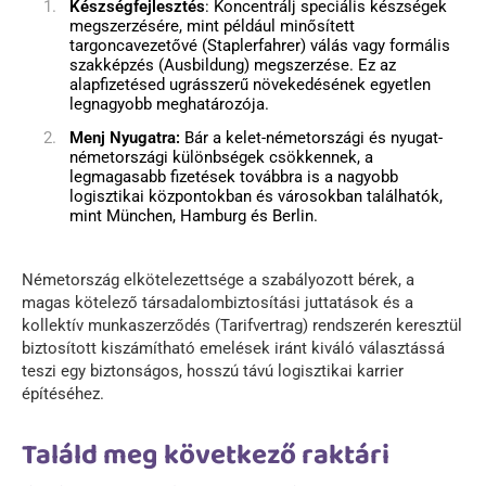
Készségfejlesztés
: Koncentrálj speciális készségek
megszerzésére, mint például minősített
targoncavezetővé (Staplerfahrer) válás vagy formális
szakképzés (Ausbildung) megszerzése. Ez az
alapfizetésed ugrásszerű növekedésének egyetlen
legnagyobb meghatározója.
Menj Nyugatra:
Bár a kelet-németországi és nyugat-
németországi különbségek csökkennek, a
legmagasabb fizetések továbbra is a nagyobb
logisztikai központokban és városokban találhatók,
mint München, Hamburg és Berlin.
Németország elkötelezettsége a szabályozott bérek, a
magas kötelező társadalombiztosítási juttatások és a
kollektív munkaszerződés (Tarifvertrag) rendszerén keresztül
biztosított kiszámítható emelések iránt kiváló választássá
teszi egy biztonságos, hosszú távú logisztikai karrier
építéséhez.
Találd meg következő raktári