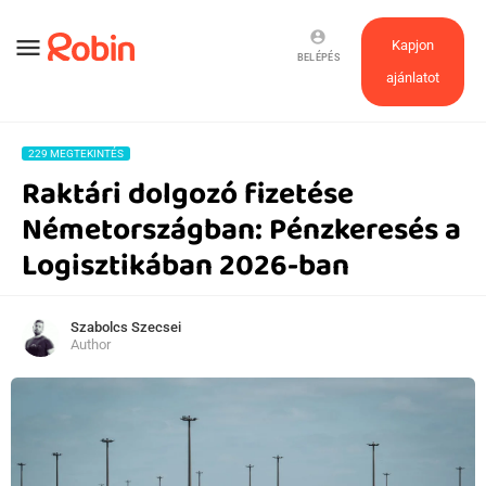
account_circle
menu
Kapjon
BELÉPÉS
ajánlatot
229 MEGTEKINTÉS
Raktári dolgozó fizetése
Németországban: Pénzkeresés a
Logisztikában 2026-ban
Szabolcs Szecsei
Author