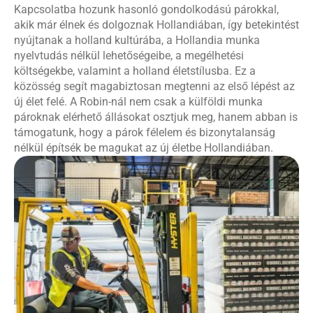
Kapcsolatba hozunk hasonló gondolkodású párokkal,
akik már élnek és dolgoznak Hollandiában, így betekintést
nyújtanak a holland kultúrába, a Hollandia munka
nyelvtudás nélkül lehetőségeibe, a megélhetési
költségekbe, valamint a holland életstílusba. Ez a
közösség segít magabiztosan megtenni az első lépést az
új élet felé. A Robin-nál nem csak a külföldi munka
pároknak elérhető állásokat osztjuk meg, hanem abban is
támogatunk, hogy a párok félelem és bizonytalanság
nélkül építsék be magukat az új életbe Hollandiában.