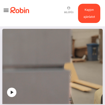
account_circle
menu
Kapjon
BELÉPÉS
ajánlatot
play_arrow