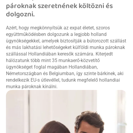
pároknak szeretnének költözni és
dolgozni.
Azért, hogy megkönnyítsük az expat életet, szoros
együttműködésben dolgozunk a legjobb holland
ügynökségekkel, amelyek biztosítják a bútorozott szállást
és más lakhatási lehetőségeket külföldi munka pároknak
szállással Hollandiában keresők számára. Kiterjedt
hálózatunk több mint 35 munkaerő-közvetítő
ügynökséget foglal magában Hollandiában,
Németországban és Belgiumban, így szinte bárkinek, aki
rendelkezik EU-s útlevéllel, tudunk megfelelő hollandiai
munka pároknak kínálni.