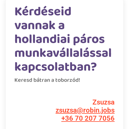
Kérdéseid
vannak a
hollandiai páros
munkavállalással
kapcsolatban?
Keresd bátran a toborzód!
Zsuzsa
zsuzsa@robin.jobs
+36 70 207 7056