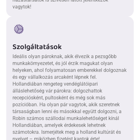
vagytok!
Szolgáltatások
Ideális olyan pároknak, akik élvezik a pezsgőbb
munkakörnyezetet, és jól érzik magukat olyan
helyeken, ahol folyamatosan emberekkel dolgoznak
és egy vállalkozás arcaként lépnek fel.
Hollandiában rengeteg vendéglátóipari
álláslehetőség vár párokra: dolgozhattok
recepciósként, pultosként és még sok más
pozícióban. Ha olyan pár vagytok, akik szeretnek
társaságban lenni és másokkal együtt dolgozni, a
Robin számos szállodai munkalehetőséget kínál
Hollandiában, amelyek érdekesek lehetnek
számotokra. Ismerjétek meg a holland kultúrát és
nyelvet – miközben fizetést kaptok érte!