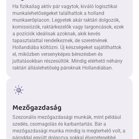
Ha fizikailag aktív pár vagytok, kiváló logisztikai
munkalehetőségeket találhattok a holland
munkaerőpiacon. Legyetek akár raktári dolgozók,
komissiózók, raktárkezelők vagy targoncások, ezek
a pozíciók ideálisak azoknak, akik kevés
tapasztalattal rendelkeznek, de szeretnének
Hollandiába költözni. Új készségeket sajátíthattok
el, miközben versenyképes bérezésben és
juttatásokban részesültök. Mindig elérhető néhány
raktári álláslehetőség pároknak Hollandiában.
Mezőgazdaság
Szezonális mezőgazdasági munkák, mint például
szedés, csomagolás és karbantartás. Bár a
mezőgazdasági munka mindig is megterhelő volt, a
pároddal együtt dolgozva sokkal élvezetesebbé