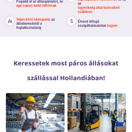
Fogadd el az állásajánlatot, és
az
egy napon belül felhívnak
ügynökség által biztosított
szálláson
Teljes körű támogatás
az
supervisor_account
money_off
Élvezd átfogó
álláskereséstől a
szolgáltatásainkat
ingyen
foglalkoztatásig
Keressetek most páros állásokat
szállással Hollandiában!