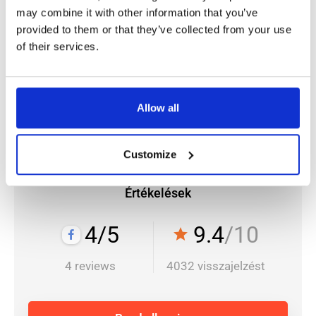
may combine it with other information that you’ve
provided to them or that they’ve collected from your use
of their services.
Allow all
Customize
Értékelések
4/5
9.4
/10
star
4 reviews
4032 visszajelzést