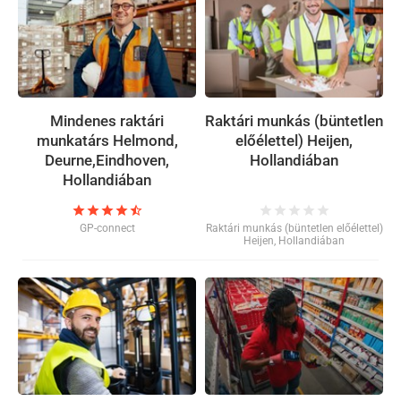
Mindenes raktári
Raktári munkás (büntetlen
munkatárs Helmond,
előélettel) Heijen,
Deurne,Eindhoven,
Hollandiában
Hollandiában
star
star
star
star
star_half
star
star
star
star
star
GP-connect
Raktári munkás (büntetlen előélettel)
Heijen, Hollandiában