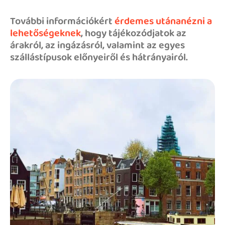
További információkért
érdemes utánanézni a
lehetőségeknek
, hogy tájékozódjatok az
árakról, az ingázásról, valamint az egyes
szállástípusok előnyeiről és hátrányairól.