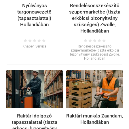
Nyúlványos
Rendelésösszekészítő
targoncavezető
szupermarketbe (tiszta
(tapasztalattal)
erkölcsi bizonyítvány
Hollandiában
szükséges) Zwolle,
Hollandiában
star
star
star
star
star
star
star
star
star
star
Knapen Service
Rendelésösszekészítő
szupermarketbe (tiszta erkölcsi
bizonyítvány szükséges) Zwolle,
Hollandiában
Raktári dolgozó
Raktári munkás Zaandam,
tapasztalattal (tiszta
Hollandiában
erköcsi bizonyítvány