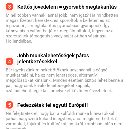
3
Kettős jövedelem = gyorsabb megtakarítás
Minél többen vannak, annál jobb, nem igaz? Ha mindketten
magas fizetést kerestek, és spóroltok a bérleten és az
ingázáson, a megtakarítás gyorsabban gyarapodik. Így
könnyebben valósíthatjátok meg álmaitokat, legyen az a
szeretteitek támogatása vagy saját otthon vásárlása
Hollandiában.
Jobb munkalehetőségek páros
4
jelentkezésekkel
Bár igyekszünk mindkettőtöknek ugyanannál a cégnél
munkát találni, ha ez nem lehetséges, alternatív
megoldásokat kínálunk. Minden esetben biztos lehet benne a
pár, hogy csak kiváló lehetőségeket kapnak,
szálláslehetőségekkel, amelyeket közösen élvezhetnek.
5
Fedezzétek fel együtt Európát!
Ne felejtsétek el, hogy bár a külföldi munka kihívásokkal
járhat, nagyszerű kaland is egyben, ahol megismerhettek új
városokat, tájakat és kultúrákat, amikről korábban talán nem
is tudtatok.