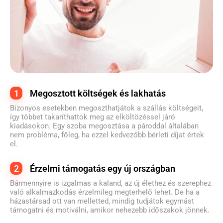
1
Megosztott költségek és lakhatás
Bizonyos esetekben megoszthatjátok a szállás költségeit,
így többet takaríthattok meg az elköltözéssel járó
kiadásokon. Egy szoba megosztása a pároddal általában
nem probléma, főleg, ha ezzel kedvezőbb bérleti díjat értek
el.
2
Érzelmi támogatás egy új országban
Bármennyire is izgalmas a kaland, az új élethez és szerephez
való alkalmazkodás érzelmileg megterhelő lehet. De ha a
házastársad ott van melletted, mindig tudjátok egymást
támogatni és motiválni, amikor nehezebb időszakok jönnek.