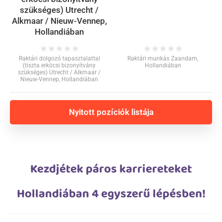
szükséges) Utrecht /
Alkmaar / Nieuw-Vennep,
Hollandiában
star
star
star
star
star
star
star
star
star
star
Raktári dolgozó tapasztalattal
Raktári munkás Zaandam,
(tiszta erköcsi bizonyítvány
Hollandiában
szükséges) Utrecht / Alkmaar /
Nieuw-Vennep, Hollandiában
Nyitott pozíciók listája
Kezdjétek páros karriereteket
Hollandiában 4 egyszerű lépésben!