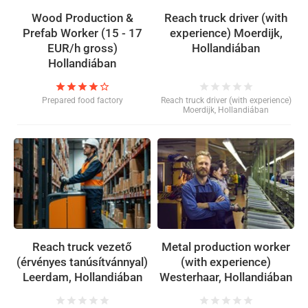
Wood Production &
Reach truck driver (with
Prefab Worker (15 - 17
experience) Moerdijk,
EUR/h gross)
Hollandiában
Hollandiában
star
star
star
star
star_border
star
star
star
star
star
Prepared food factory
Reach truck driver (with experience)
Moerdijk, Hollandiában
Reach truck vezető
Metal production worker
(érvényes tanúsítvánnyal)
(with experience)
Leerdam, Hollandiában
Westerhaar, Hollandiában
star
star
star
star
star
star
star
star
star
star