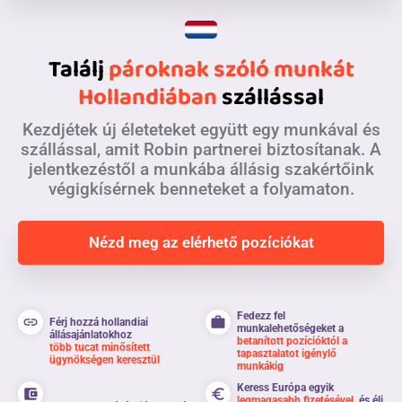
Találj
pároknak szóló munkát
Hollandiában
szállással
Kezdjétek új életeteket együtt egy munkával és
szállással, amit Robin partnerei biztosítanak. A
jelentkezéstől a munkába állásig szakértőink
végigkísérnek benneteket a folyamaton.
Nézd meg az elérhető pozíciókat
Fedezz fel
link
work
Férj hozzá hollandiai
munkalehetőségeket a
állásajánlatokhoz
betanított pozícióktól a
több tucat minősített
tapasztalatot igénylő
ügynökségen keresztül
munkákig
Keress Európa egyik
account_balance_wallet
euro_symbol
legmagasabb fizetésével,
és élj