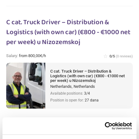
C cat. Truck Driver – Distribution &
Logistics (with own car) (€800 - €1000 net
per week) u Nizozemskoj
Salary:
from 800,00€/h
star_border
0/5
(0 reviews)
C cat. Truck Driver – Distribution &
Logistics (with own car) (€800 - €1000 net
per week) u Nizozemskoj
Netherlands, Netherlands
Available positions:
3/4
Position is open for:
27 dana