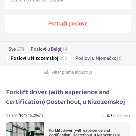
Sve
274
Poslovi u Belgiji
4
Poslovi u Nizozemskoj
268
Poslovi u Njemačkoj
0
tune
Filter prema industrija
Forklift driver (with experience and
certification) Oosterhout, u Nizozemskoj
Salary:
from 16,20€/h
star_border
0/5
(0 reviews)
Forklift driver (with experience and
certification) Oosterhout, u Nizozemskoj