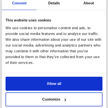
CE cat. Truck Driver – Distribution &
Consent
Details
About
Logistics (with own car) (€800 - €1000 net
per week) u Nizozemskoj
This website uses cookies
Salary:
from 800,00€/h
star_border
0/5
(0 reviews)
We use cookies to personalise content and ads, to
provide social media features and to analyse our traffic.
CE cat. Truck Driver – Distribution &
We also share information about your use of our site with
Logistics (with own car) (€800 - €1000 net
our social media, advertising and analytics partners who
per week) u Nizozemskoj
Netherlands, Netherlands
may combine it with other information that you’ve
Available positions:
4/4
provided to them or that they’ve collected from your use
Position is open for:
27 dana
of their services.
Allow all
Order Picker/EPT driver (food freezer)
Waalwijk, u Nizozemskoj
Customize