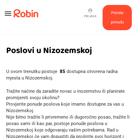
account_circle
menu
Primite
PRIJAVA
ponudu
Poslovi u Nizozemskoj
U ovom trenutku postoje
85
dostupna otvorena radna
mjesta u Nizozemskoj.
Tražite načine da zaradite novac u inozemstvu ili planirate
promijeniti svoju okolinu?
Provjerite ponude poslova koje imamo dostupne za vas u
Nizozemskoj.
Nije bitno tražite li privremeno ili dugoročno posao, tražite li
posao sami ili kao par, postoje ponude poslova u
Nizozemskoj koje odgovaraju vašim potrebama. Rad u
Nizozemskoj će vam dopustiti da proširite svoj horizont i