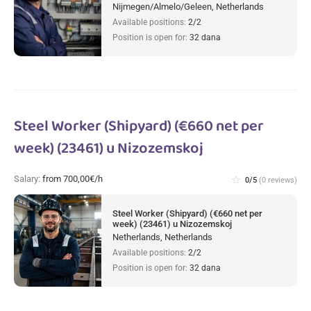
Nijmegen/Almelo/Geleen, Netherlands
Available positions:
2/2
Position is open for:
32 dana
Steel Worker (Shipyard) (€660 net per
week) (23461) u Nizozemskoj
Salary:
from 700,00€/h
star_border
0/5
(0 reviews)
Steel Worker (Shipyard) (€660 net per
week) (23461) u Nizozemskoj
Netherlands, Netherlands
Available positions:
2/2
Position is open for:
32 dana