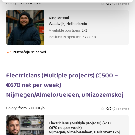
Salary:
from 14,99€/h
star_border
0/5
(0 reviews)
King Metaal
Waalwijk, Netherlands
Available positions:
2/2
Position is open for:
27 dana
check
Prihvaćaju se parovi
Electricians (Multiple projects) (€500 –
€670 net per week)
Nijmegen/Almelo/Geleen, u Nizozemskoj
Salary:
from 500,00€/h
star_border
0/5
(0 reviews)
Electricians (Multiple projects) (€500 –
€670 net per week)
Nijmegen/Almelo/Geleen, u Nizozemskoj