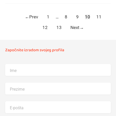
←
Prev
1
…
8
9
10
11
12
13
Next
→
Započnite izradom svojeg profila
Ime
Prezime
E-pošta