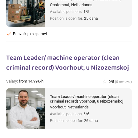
Oosterhout, Netherlands
Available positions:
1/5
Position is open for:
25 dana
check
Prihvaćaju se parovi
Team Leader/ machine operator (clean
criminal record) Voorhout, u Nizozemskoj
Salary:
from 14,99€/h
star_border
0/5
(0 reviews)
Team Leader/ machine operator (clean
criminal record) Voorhout, u Nizozemskoj
Voorhout, Netherlands
Available positions:
6/6
Position is open for:
26 dana