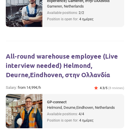
experience) Gameren, στην Ολλανδία
Gameren, Netherlands
Available positions:
2/2
Position is open for:
4 ημέρες
All-round warehouse employee (Live
interview needed) Helmond,
Deurne,Eindhoven, στην Ολλανδία
Salary:
from 14,99€/h
star
4.3/5
(8 reviews)
GP-connect
Helmond, Deurne,Eindhoven, Netherlands
Available positions:
4/4
Position is open for:
4 ημέρες