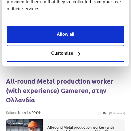
provided to them or that they’ve collected from your use
Salary:
from 14,99€/h
star_border
0/5
(0 reviews)
of their services.
Meat Factory Production Worker &
Cleaner (with experience) Haarlem, στην
Ολλανδία
Haarlem, Netherlands
Allow all
Available positions:
2/2
Position is open for:
4 ημέρες
Customize
All-round Metal production worker
(with experience) Gameren, στην
Ολλανδία
Salary:
from 14,99€/h
star_border
0/5
(0 reviews)
All-round Metal production worker (with