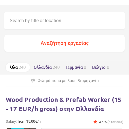
Όλα
240
Ολλανδία
240
Γερμανία
0
Βέλγιο
0
tune
Φιλτράρισμα με βάση Βιομηχανία
Wood Production & Prefab Worker (15
- 17 EUR/h gross) στην Ολλανδία
Salary:
from 15,00€/h
star
3.8/5
(5 reviews)