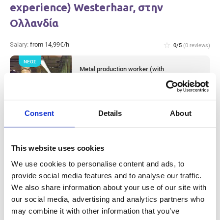
experience) Westerhaar, στην
Ολλανδία
Salary:
from 14,99€/h
star_border
0/5
(0 reviews)
ΝΈΟΣ
Metal production worker (with
experience) Westerhaar, στην Ολλανδία
Westerhaar, Netherlands
Available positions:
2/2
Position is open for:
3 ημέρες
Consent
Details
About
This website uses cookies
We use cookies to personalise content and ads, to
Meat Factory Production Worker &
provide social media features and to analyse our traffic.
Cleaner (with experience) Haarlem,
We also share information about your use of our site with
our social media, advertising and analytics partners who
στην Ολλανδία
may combine it with other information that you’ve