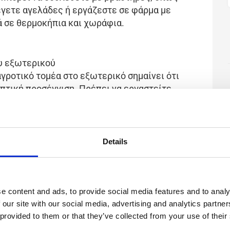
έγετε αγελάδες ή εργάζεστε σε φάρμα με
ά σε θερμοκήπια και χωράφια.
ου εξωτερικού
αγροτικό τομέα στο εξωτερικό σημαίνει ότι
ηπτική προσέγγιση. Πρέπει να εργαστείτε
ργασία στον αγροτικό τομέα στην Ολλανδία
α πιο καινοτόμα και σύγχρονα αγροκτήματα
πειρία σε αγροκτήματα της Ολλανδίας θα
πλεονέκτημα από τους αγρότες των άλλων
Details
εργαστείτε σε θερμοκήπια με καλλιέργεια
ζεστε έξω στα χωράφια με λουλούδια ή
e content and ads, to provide social media features and to analy
έσματα
 our site with our social media, advertising and analytics partn
 provided to them or that they’ve collected from your use of their