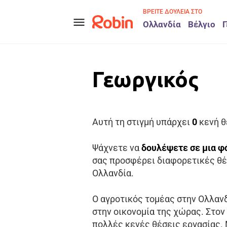
ΒΡΕΊΤΕ ΔΟΥΛΕΙΆ ΣΤΟ
menu
Ολλανδία
Βέλγιο
Γ
Γεωργικός
Αυτή τη στιγμή υπάρχει
0
κενή θ
Ψάχνετε να
δουλέψετε σε μια φ
σας προσφέρει διαφορετικές θέ
Ολλανδία.
Ο αγροτικός τομέας στην Ολλανδ
στην οικονομία της χώρας. Στον
πολλές κενές θέσεις εργασίας.