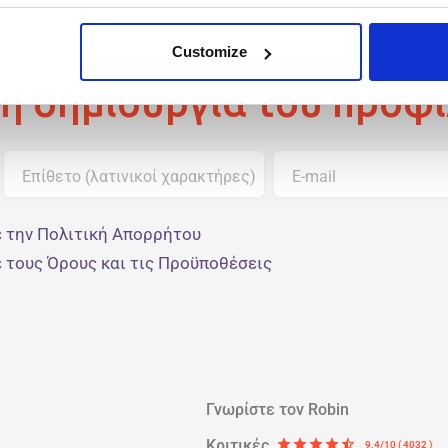
Customize
τη δημιουργία του προφί
Επίθετο (λατινικοί χαρακτήρες)
E-mail
 την Πολιτική Απορρήτου
 τους Όρους και τις Προϋποθέσεις
Γνωρίστε τον Robin
Κριτικές
star
star
star
star
star_half
9.4/10 ( 4032 )