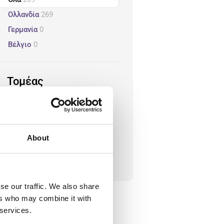
Ολλανδία
269
Γερμανία
0
Βέλγιο
0
Τομέας
128
109
dashboard
build
Επιμελητεία
Τεχνικός
About
22
10
settings
accessibility
Παραγωγή
Υπηρεσίες
se our traffic. We also share
ers who may combine it with
 services.