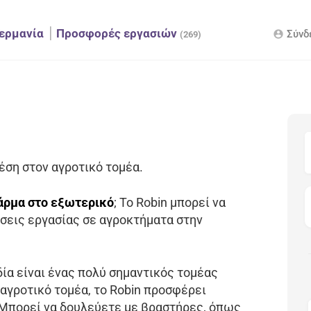
ερμανία
Προσφορές εργασιών
Σύνδ
account_circle
(269)
έση στον αγροτικό τομέα.
άρμα στο εξωτερικό
; Το Robin μπορεί να
σεις εργασίας σε αγροκτήματα στην
ία είναι ένας πολύ σημαντικός τομέας
 αγροτικό τομέα, το Robin προσφέρει
 Μπορεί να δουλεύετε με βραστήρες, όπως