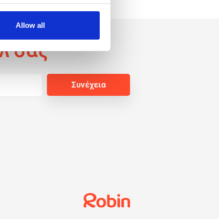
Allow all
λ σας