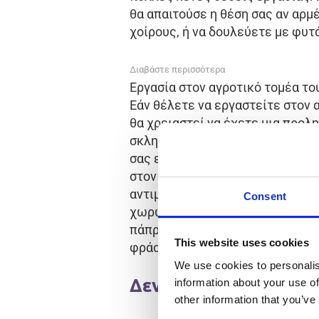
θα απαιτούσε η θέση σας αν αρμ
χοίρους, ή να δουλεύετε με φυτ
Διαβάστε περισσότερα
Εργασία στον αγροτικό τομέα τ
Εάν θέλετε να εργαστείτε στον 
θα χρειαστεί να έχετε μια προλ
σκληρά σε αυτόν τον τομέα. Η ε
σας επιτρέπει να εργαστείτε στ
στον κόσμο. Η εργασιακή σας εμ
αντιμετωπίζεται σαν τεράστιο 
Consent
χωρών. Δεν έχει σημασία αν θα 
πάπρικας ή ντομάτας, ή αν εργά
This website uses cookies
φράουλες.
We use cookies to personalis
Δεν βρέθηκαν αποτελ
information about your use of
other information that you’ve