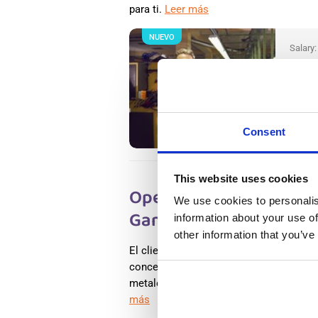
para ti.
Leer más
NUEVO
Salary
Operar
Wester
Wester
Availab
Positio
Consent
This website uses cookies
Operario polivalente e
We use cookies to personalis
Gameren, En Holanda
information about your use of
other information that you’ve
El cliente se especializa en la clasific
concentrados metálicos. Mediante tecno
metales como aluminio, cobre, latón y a
más