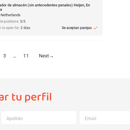
ador de almacén (sin antecedentes penales) Heijen, En
da
, Netherlands
le positions:
5/5
check
n is open for:
2 días
Se aceptan parejas
3
…
11
Next
→
r tu perfil
Apellido
Email