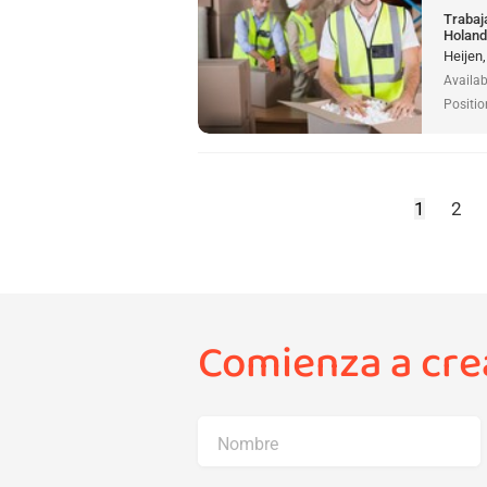
Trabaj
Holan
Heijen
Availab
Positio
1
2
Comienza a crea
Nombre