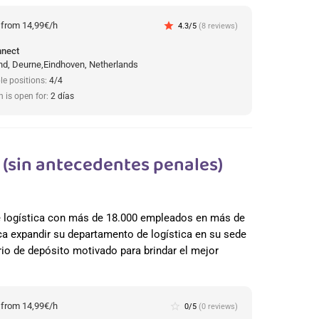
:
from 14,99€/h
star
4.3/5
(8 reviews)
nnect
d, Deurne,Eindhoven, Netherlands
le positions:
4/4
n is open for:
2 días
(sin antecedentes penales)
de logística con más de 18.000 empleados en más de
a expandir su departamento de logística en su sede
io de depósito motivado para brindar el mejor
:
from 14,99€/h
star_border
0/5
(0 reviews)