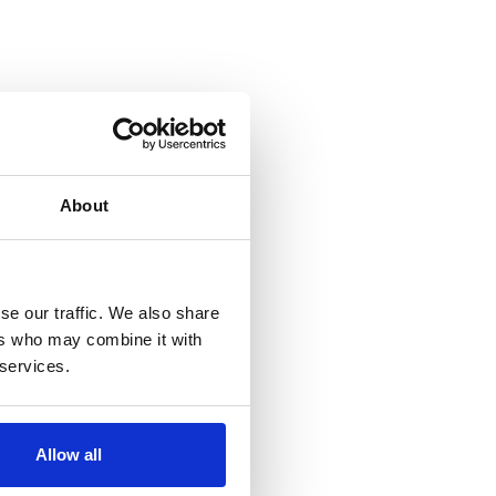
About
se our traffic. We also share
ers who may combine it with
 services.
Allow all