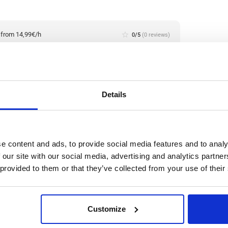
:
from 14,99€/h
star_border
0/5
(0 reviews)
io/a de Producción de Metal (con experiencia)
haar, En Holanda
haar, Netherlands
le positions:
2/2
n is open for:
2 días
Details
n la producción metalúrgica
e content and ads, to provide social media features and to analy
 our site with our social media, advertising and analytics partn
 provided to them or that they’ve collected from your use of their
ación y recuperación de metales no ferrosos a partir de
logías de clasificación innovadoras, se recuperan
cero inoxidable con un alto nivel de pureza.
Leer
Customize