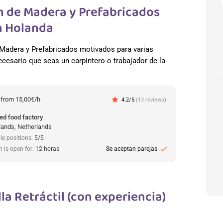
n de Madera y Prefabricados
En Holanda
adera y Prefabricados motivados para varias
cesario que seas un carpintero o trabajador de la
:
from 15,00€/h
star
4.2/5
(13 reviews)
ed food factory
lands, Netherlands
le positions:
5/5
check
n is open for:
12 horas
Se aceptan parejas
la Retráctil (con experiencia)