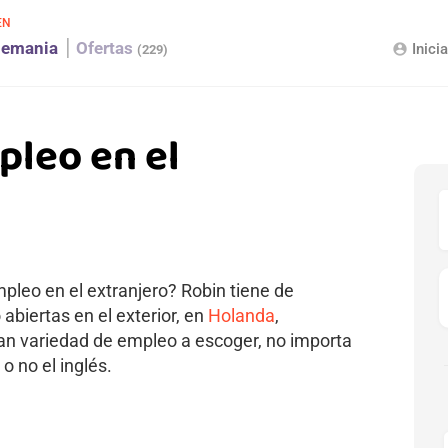
EN
lemania
Ofertas
Inici
account_circle
(229)
pleo en el
leo en el extranjero? Robin tiene de
biertas en el exterior, en
Holanda
,
ran variedad de empleo a escoger, no importa
 o no el inglés.