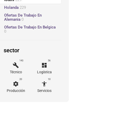
Holanda
229
Ofertas De Trabajo En
Alemania
0
Ofertas De Trabajo En Belgica
0
sector
143
56
build
dashboard
Técnico
Logística
20
10
settings
accessibility
Producción
Servicios