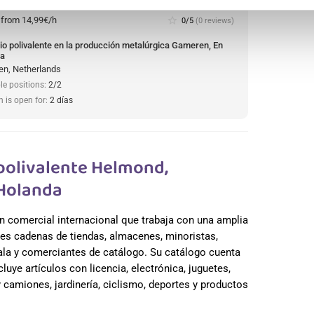
:
from 14,99€/h
star_border
0/5
(0 reviews)
io polivalente en la producción metalúrgica Gameren, En
da
n, Netherlands
le positions:
2/2
n is open for:
2 días
olivalente Helmond,
 Holanda
n comercial internacional que trabaja con una amplia
es cadenas de tiendas, almacenes, minoristas,
cala y comerciantes de catálogo. Su catálogo cuenta
uye artículos con licencia, electrónica, juguetes,
camiones, jardinería, ciclismo, deportes y productos