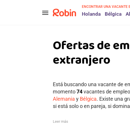
ENCONTRAR UNA VACANTE 
menu
Holanda
Bélgica
A
Ofertas de em
extranjero
Está buscando una vacante de emp
momento
74
vacantes de empleo a
Alemania
y
Bélgica
. Existe una g
si está solo o en pareja, si domina
Leer más