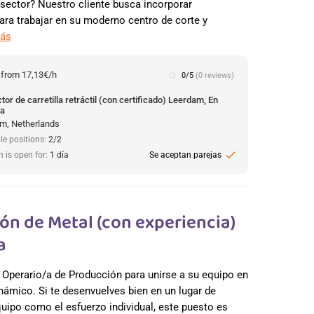
 sector? Nuestro cliente busca incorporar
para trabajar en su moderno centro de corte y
más
:
from 17,13€/h
star_border
0/5
(0 reviews)
or de carretilla retráctil (con certificado) Leerdam, En
da
m, Netherlands
le positions:
2/2
check
n is open for:
1 día
Se aceptan parejas
ón de Metal (con experiencia)
a
 Operario/a de Producción para unirse a su equipo en
námico. Si te desenvuelves bien en un lugar de
quipo como el esfuerzo individual, este puesto es