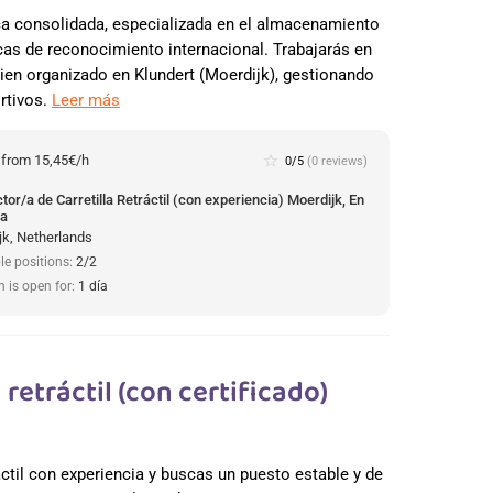
ca consolidada, especializada en el almacenamiento
cas de reconocimiento internacional. Trabajarás en
ien organizado en Klundert (Moerdijk), gestionando
rtivos.
Leer más
:
from 15,45€/h
star_border
0/5
(0 reviews)
or/a de Carretilla Retráctil (con experiencia) Moerdijk, En
da
jk, Netherlands
le positions:
2/2
n is open for:
1 día
retráctil (con certificado)
áctil con experiencia y buscas un puesto estable y de