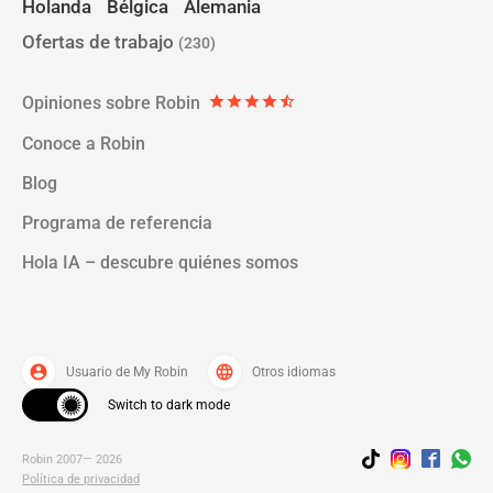
Holanda
Bélgica
Alemania
Ofertas de trabajo
(230)
Opiniones sobre Robin
star
star
star
star
star_half
Conoce a Robin
Blog
Programa de referencia
Hola IA – descubre quiénes somos
account_circle
language
Usuario de My Robin
Otros idiomas
Switch to dark mode
Robin 2007— 2026
Política de privacidad