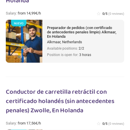
Holanda
Salary:
from 14,99€/h
star_border
0/5
(0 reviews)
NUEVO
Preparador de pedidos (con certificado
de antecedentes penales limpio) Alkmaar,
En Holanda
Alkmaar, Netherlands
Available positions:
2/2
Position is open for:
3 horas
Conductor de carretilla retráctil con
certificado holandés (sin antecedentes
penales) Zwolle, En Holanda
Salary:
from 17,56€/h
star_border
0/5
(0 reviews)