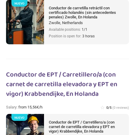
NUEVO
Conductor de carretilla retráctil con
certificado holandés (sin antecedentes
penales) Zwolle, En Holanda
Zwolle, Netherlands
Available positions:
1/1
Position is open for:
3 horas
Conductor de EPT / Carretillero/a (con
carnet de carretilla elevadora y EPT en
vigor) Krabbendijke, En Holanda
Salary:
from 15,56€/h
star_border
0/5
(0 reviews)
NUEVO
Conductor de EPT / Carretillero/a (con
carnet de carretilla elevadora y EPT en
vigor) Krabbendijke, En Holanda