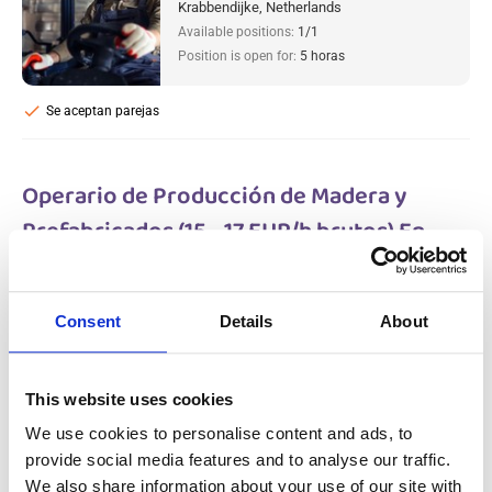
Krabbendijke, Netherlands
Available positions:
1/1
Position is open for:
5 horas
check
Se aceptan parejas
Operario de Producción de Madera y
Prefabricados (15 - 17 EUR/h brutos) En
Holanda
Salary:
from 15,00€/h
star
4.2/5
(13 reviews)
Consent
Details
About
NUEVO
Prepared food factory
Netherlands, Netherlands
This website uses cookies
Available positions:
5/5
We use cookies to personalise content and ads, to
Position is open for:
3 días
provide social media features and to analyse our traffic.
We also share information about your use of our site with