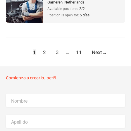
Gameren, Netherlands
Available positions:
2/2
Position is open for:
5 días
1
2
3
…
11
Next
→
Comienza a crear tu perfil
Nombre
Apellido