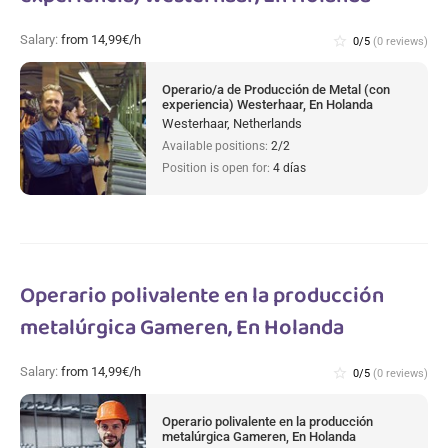
Salary:
from 14,99€/h
star_border
0/5
(0 reviews)
Operario/a de Producción de Metal (con
experiencia) Westerhaar, En Holanda
Westerhaar, Netherlands
Available positions:
2/2
Position is open for:
4 días
Operario polivalente en la producción
metalúrgica Gameren, En Holanda
Salary:
from 14,99€/h
star_border
0/5
(0 reviews)
Operario polivalente en la producción
metalúrgica Gameren, En Holanda