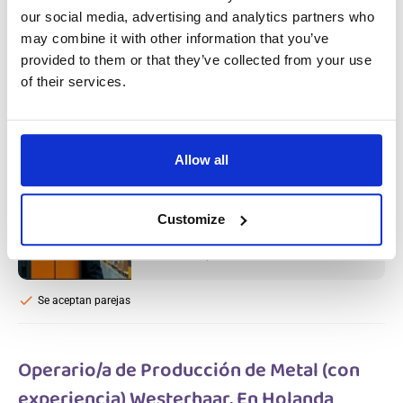
check
Se aceptan parejas
our social media, advertising and analytics partners who
may combine it with other information that you’ve
provided to them or that they’ve collected from your use
Conductor de carretilla retráctil (con
of their services.
certificado) Leerdam, En Holanda
Salary:
from 17,13€/h
star_border
0/5
(0 reviews)
Allow all
Conductor de carretilla retráctil (con
certificado) Leerdam, En Holanda
Leerdam, Netherlands
Customize
Available positions:
2/2
Position is open for:
4 días
check
Se aceptan parejas
Operario/a de Producción de Metal (con
experiencia) Westerhaar, En Holanda