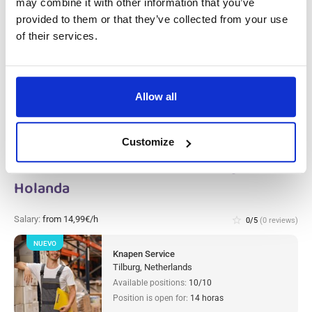
may combine it with other information that you’ve
NUEVO
provided to them or that they’ve collected from your use
Operario/a de Producción de Metal (con
experiencia) Westerhaar, En Holanda
of their services.
Westerhaar, Netherlands
Available positions:
2/2
Position is open for:
13 horas
Allow all
Customize
Clasificador/a de Almacén Tilburg, En
Holanda
Salary:
from 14,99€/h
star_border
0/5
(0 reviews)
NUEVO
Knapen Service
Tilburg, Netherlands
Available positions:
10/10
Position is open for:
14 horas