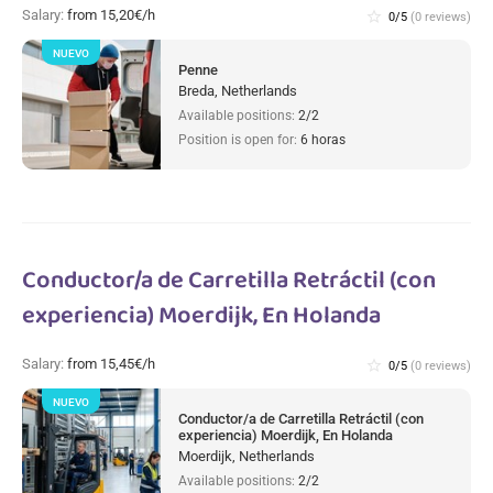
Salary:
from 15,20€/h
star_border
0/5
(0 reviews)
NUEVO
Penne
Breda, Netherlands
Available positions:
2/2
Position is open for:
6 horas
Conductor/a de Carretilla Retráctil (con
experiencia) Moerdijk, En Holanda
Salary:
from 15,45€/h
star_border
0/5
(0 reviews)
NUEVO
Conductor/a de Carretilla Retráctil (con
experiencia) Moerdijk, En Holanda
Moerdijk, Netherlands
Available positions:
2/2