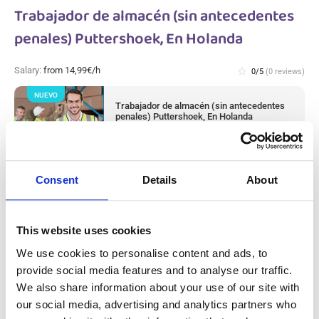
Trabajador de almacén (sin antecedentes
penales) Puttershoek, En Holanda
Salary:
from 14,99€/h
star_border
0/5
(0 reviews)
NUEVO
Trabajador de almacén (sin antecedentes
penales) Puttershoek, En Holanda
Puttershoek, Netherlands
Available positions:
2/2
Position is open for:
12 horas
Consent
Details
About
check
Se aceptan parejas
This website uses cookies
Operario/a de Producción de Metal (con
We use cookies to personalise content and ads, to
experiencia) Westerhaar, En Holanda
provide social media features and to analyse our traffic.
We also share information about your use of our site with
our social media, advertising and analytics partners who
Salary:
from 14,99€/h
star_border
0/5
(0 reviews)