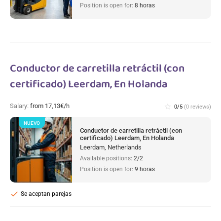
Position is open for:
8 horas
Conductor de carretilla retráctil (con
certificado) Leerdam, En Holanda
Salary:
from 17,13€/h
star_border
0/5
(0 reviews)
NUEVO
Conductor de carretilla retráctil (con
certificado) Leerdam, En Holanda
Leerdam, Netherlands
Available positions:
2/2
Position is open for:
9 horas
check
Se aceptan parejas