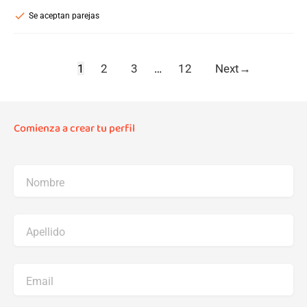
check
Se aceptan parejas
1
2
3
…
12
Next
→
Comienza a crear tu perfil
Nombre
Apellido
Email