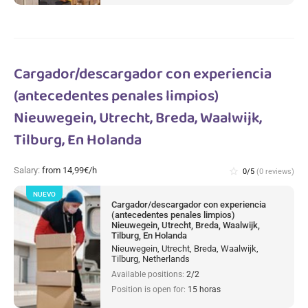
Cargador/descargador con experiencia
(antecedentes penales limpios)
Nieuwegein, Utrecht, Breda, Waalwijk,
Tilburg, En Holanda
Salary:
from 14,99€/h
star_border
0/5
(0 reviews)
NUEVO
Cargador/descargador con experiencia
(antecedentes penales limpios)
Nieuwegein, Utrecht, Breda, Waalwijk,
Tilburg, En Holanda
Nieuwegein, Utrecht, Breda, Waalwijk,
Tilburg, Netherlands
Available positions:
2/2
Position is open for:
15 horas