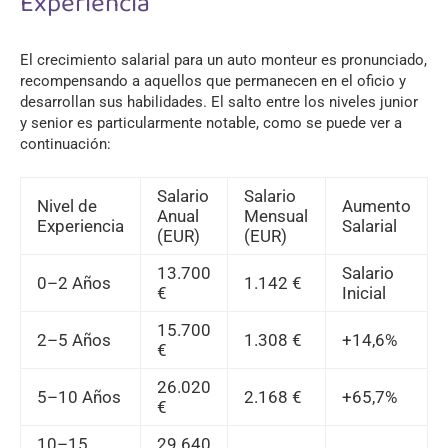
Experiencia
El crecimiento salarial para un auto monteur es pronunciado,
recompensando a aquellos que permanecen en el oficio y
desarrollan sus habilidades. El salto entre los niveles junior
y senior es particularmente notable, como se puede ver a
continuación:
Salario
Salario
Nivel de
Aumento
Anual
Mensual
Experiencia
Salarial
(EUR)
(EUR)
13.700
Salario
0–2 Años
1.142 €
€
Inicial
15.700
2–5 Años
1.308 €
+14,6%
€
26.020
5–10 Años
2.168 €
+65,7%
€
10–15
29.640