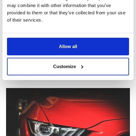
al salario mínimo establecido en el documento,
may combine it with other information that you’ve
basado en el nivel educativo y la experiencia.
provided to them or that they’ve collected from your use
Horarios de Trabajo Claros: Horas estandarizadas y
of their services.
reglas claras de programación.
Pago de Horas Extras: El CAO especifica los
complementos obligatorios por trabajar fuera de las
horas de trabajo programadas regularmente,
Allow all
asegurando una compensación adecuada.
Este marco legal proporciona estabilidad y seguridad,
Customize
haciendo que trabajar como mecánico de coches en los
Países Bajos sea una profesión fiable.