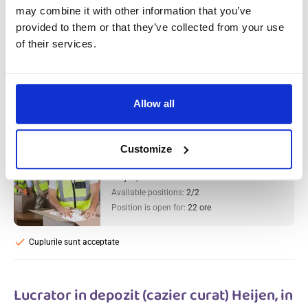
may combine it with other information that you’ve
provided to them or that they’ve collected from your use
of their services.
Lucrator in depozit (cazier curat) Heijen, in
Olanda
Allow all
Salary:
from 14,99€/h
star_border
0/5
(0 reviews)
NOU
Customize
Lucrator in depozit (cazier curat) Heijen,
in Olanda
Heijen, Olanda
Available positions:
2/2
Position is open for:
22 ore
check
Cuplurile sunt acceptate
Lucrator in depozit (cazier curat) Heijen, in