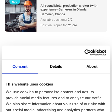
NOU
All-round Metal production wroker (with
experience) Gameren, in Olanda
Gameren, Olanda
Available positions:
2/2
Position is open for:
21 ore
Angajat polyvalent depozit Helmond,
Deurne,Eindhoven, in Olanda
Consent
Details
About
Salary:
from 14,99€/h
star
4.3/5
(8 reviews)
This website uses cookies
NOU
GP-connect
We use cookies to personalise content and ads, to
Helmond, Deurne,Eindhoven, Olanda
provide social media features and to analyse our traffic.
Available positions:
4/4
We also share information about your use of our site with
Position is open for:
21 ore
our social media, advertising and analytics partners who