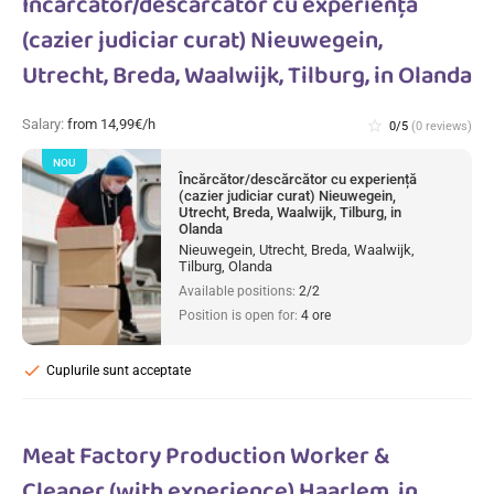
Încărcător/descărcător cu experiență
(cazier judiciar curat) Nieuwegein,
Utrecht, Breda, Waalwijk, Tilburg, in Olanda
Salary:
from 14,99€/h
star_border
0/5
(0 reviews)
NOU
Încărcător/descărcător cu experiență
(cazier judiciar curat) Nieuwegein,
Utrecht, Breda, Waalwijk, Tilburg, in
Olanda
Nieuwegein, Utrecht, Breda, Waalwijk,
Tilburg, Olanda
Available positions:
2/2
Position is open for:
4 ore
check
Cuplurile sunt acceptate
Meat Factory Production Worker &
Cleaner (with experience) Haarlem, in