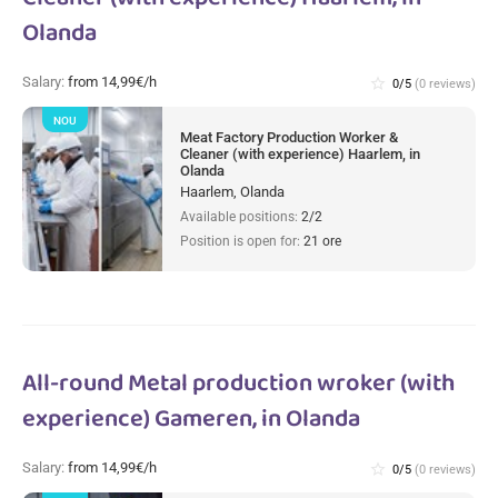
Olanda
Salary:
from 14,99€/h
star_border
0/5
(0 reviews)
NOU
Meat Factory Production Worker &
Cleaner (with experience) Haarlem, in
Olanda
Haarlem, Olanda
Available positions:
2/2
Position is open for:
21 ore
All-round Metal production wroker (with
experience) Gameren, in Olanda
Salary:
from 14,99€/h
star_border
0/5
(0 reviews)