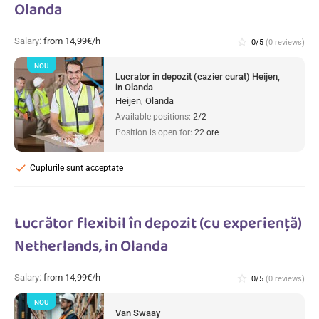
Olanda
Salary:
from 14,99€/h
star_border
0/5
(0 reviews)
NOU
Lucrator in depozit (cazier curat) Heijen,
in Olanda
Heijen, Olanda
Available positions:
2/2
Position is open for:
22 ore
check
Cuplurile sunt acceptate
Lucrător flexibil în depozit (cu experiență)
Netherlands, in Olanda
Salary:
from 14,99€/h
star_border
0/5
(0 reviews)
NOU
Van Swaay