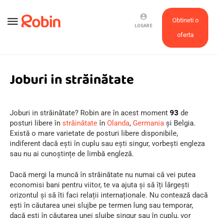
account_circle
menu
Obtineti o
LOGARE
oferta
Joburi in străinătate
Joburi in străinătate? Robin are în acest moment
93
de
posturi libere în
străinătate
în
Olanda
,
Germania
și Belgia.
Există o mare varietate de posturi libere disponibile,
indiferent dacă ești în cuplu sau ești singur, vorbești engleza
sau nu ai cunoștințe de limbă engleză.
Dacă mergi la muncă în străinătate nu numai că vei putea
economisi bani pentru viitor, te va ajuta și să îți lărgești
orizontul și să îti faci relații internaționale. Nu contează dacă
ești în căutarea unei slujbe pe termen lung sau temporar,
dacă ești în căutarea unei slujbe singur sau în cuplu, vor