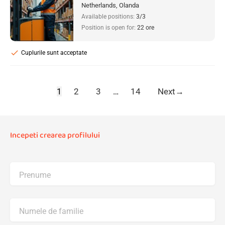
Netherlands, Olanda
Available positions:
3/3
Position is open for:
22 ore
check
Cuplurile sunt acceptate
1
2
3
…
14
Next
→
Incepeti crearea profilului
Prenume
Numele de familie